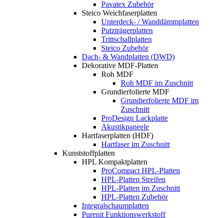
Pavatex Zubehör
Steico Weichfaserplatten
Unterdeck- / Wanddämmplatten
Putzträgerplatten
Trittschallplatten
Steico Zubehör
Dach- & Wandplatten (DWD)
Dekorative MDF-Platten
Roh MDF
Roh MDF im Zuschnitt
Grundierfolierte MDF
Grundierfolierte MDF im
Zuschnitt
ProDesign Lackplatte
Akustikpaneele
Hartfaserplatten (HDF)
Hartfaser im Zuschnitt
Kunststoffplatten
HPL Kompaktplatten
ProCompact HPL-Platten
HPL-Platten Streifen
HPL-Platten im Zuschnitt
HPL-Platten Zubehör
Integralschaumplatten
Purenit Funktionswerkstoff