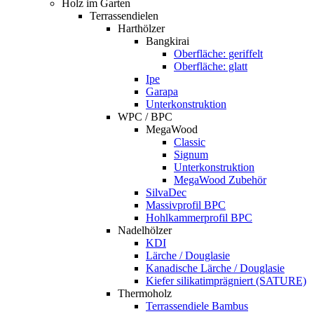
Holz im Garten
Terrassendielen
Harthölzer
Bangkirai
Oberfläche: geriffelt
Oberfläche: glatt
Ipe
Garapa
Unterkonstruktion
WPC / BPC
MegaWood
Classic
Signum
Unterkonstruktion
MegaWood Zubehör
SilvaDec
Massivprofil BPC
Hohlkammerprofil BPC
Nadelhölzer
KDI
Lärche / Douglasie
Kanadische Lärche / Douglasie
Kiefer silikatimprägniert (SATURE)
Thermoholz
Terrassendiele Bambus