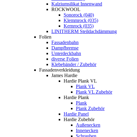
Kalziumsilikat Innenwand
ROCKWOOL
Sonorock (040)
Klemmrock (035)
Kernrock (035)
LINITHERM Steildachdämmung
Folien
Fassadenbahn
Dampfbremse
Unterdeckbahn
diverse Folien
Klebebänder / Zubehör
Fassadenverkleidung
James Hardie
Hardie Plank VL
Plank VL
Plank VL Zubehör
Hardie Plank
Plank
Plank Zubehör
Hardie Panel
Hardie Zubehör
Außenecken
Innenecken
Schrauben