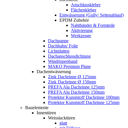
Anschlusskleber
Flächenkleber
Entwässerung (Gully/ Seitenablauf)
EPDM Zubehör
Nahtbänder & Formteile
Aktivierung
Werkzeuge
Dachpappe
Dachbahn/ Folie
Lichtplatten
Dachanschlussdichtung
Windrispenband
MAKO Premium Plane
Dachentwässerung
Zink Dachrinne Ø 125mm
Zink Dachrinne Ø 150mm
PREFA Alu Dachrinne 125mm
PREFA Alu Dachrinne 150mm
Protektor Kunststoff Dachrinne 100mm
Protektor Kunststoff Dachrinne 125mm
Bauelemente
Innentüren
Weisslacktüren
glatt