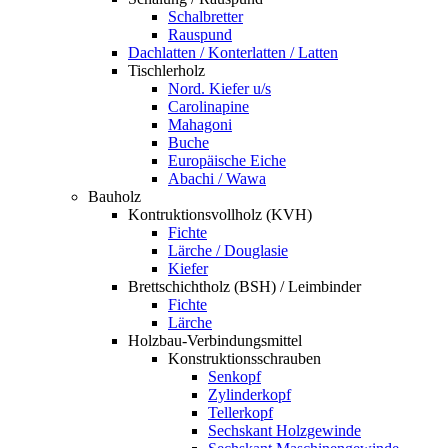
Schalbretter
Rauspund
Dachlatten / Konterlatten / Latten
Tischlerholz
Nord. Kiefer u/s
Carolinapine
Mahagoni
Buche
Europäische Eiche
Abachi / Wawa
Bauholz
Kontruktionsvollholz (KVH)
Fichte
Lärche / Douglasie
Kiefer
Brettschichtholz (BSH) / Leimbinder
Fichte
Lärche
Holzbau-Verbindungsmittel
Konstruktionsschrauben
Senkopf
Zylinderkopf
Tellerkopf
Sechskant Holzgewinde