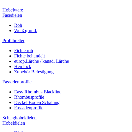
Hobelware
Fasedielen
Roh
Weiß grund.
Profilbretter
Fichte roh
Fichte behandelt
europ.Lärche / kanad. Lärche
Hemlock
Zubehör Befestigung
Fassadenprofile
Easy Rhombus Blackline
Rhombusprofile
Deckel Boden Schalung
Fassadenprofile
Schlaghobeldielen
Hobeldielen