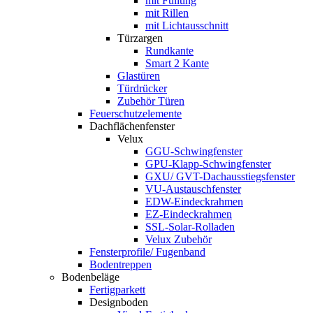
mit Füllung
mit Rillen
mit Lichtausschnitt
Türzargen
Rundkante
Smart 2 Kante
Glastüren
Türdrücker
Zubehör Türen
Feuerschutzelemente
Dachflächenfenster
Velux
GGU-Schwingfenster
GPU-Klapp-Schwingfenster
GXU/ GVT-Dachausstiegsfenster
VU-Austauschfenster
EDW-Eindeckrahmen
EZ-Eindeckrahmen
SSL-Solar-Rolladen
Velux Zubehör
Fensterprofile/ Fugenband
Bodentreppen
Bodenbeläge
Fertigparkett
Designboden