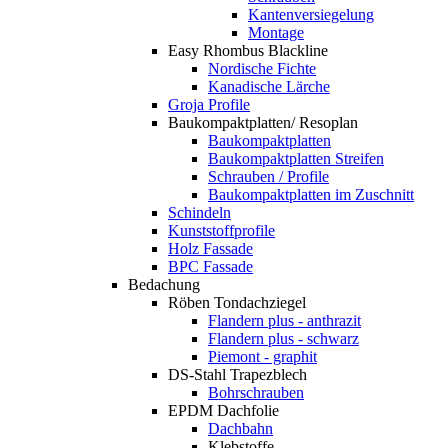
Kantenversiegelung
Montage
Easy Rhombus Blackline
Nordische Fichte
Kanadische Lärche
Groja Profile
Baukompaktplatten/ Resoplan
Baukompaktplatten
Baukompaktplatten Streifen
Schrauben / Profile
Baukompaktplatten im Zuschnitt
Schindeln
Kunststoffprofile
Holz Fassade
BPC Fassade
Bedachung
Röben Tondachziegel
Flandern plus - anthrazit
Flandern plus - schwarz
Piemont - graphit
DS-Stahl Trapezblech
Bohrschrauben
EPDM Dachfolie
Dachbahn
Klebstoffe