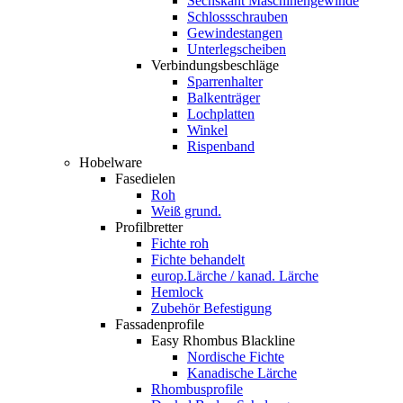
Sechskant Maschinengewinde
Schlossschrauben
Gewindestangen
Unterlegscheiben
Verbindungsbeschläge
Sparrenhalter
Balkenträger
Lochplatten
Winkel
Rispenband
Hobelware
Fasedielen
Roh
Weiß grund.
Profilbretter
Fichte roh
Fichte behandelt
europ.Lärche / kanad. Lärche
Hemlock
Zubehör Befestigung
Fassadenprofile
Easy Rhombus Blackline
Nordische Fichte
Kanadische Lärche
Rhombusprofile