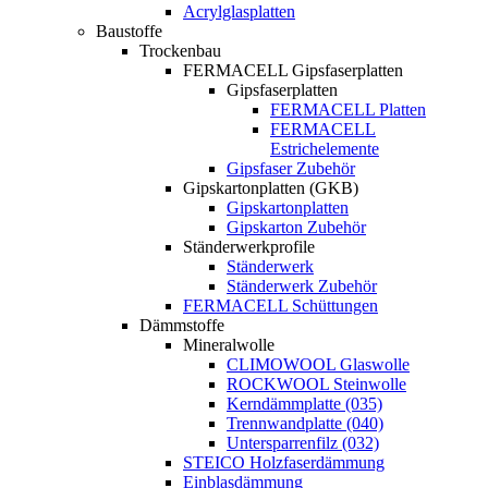
Acrylglasplatten
Baustoffe
Trockenbau
FERMACELL Gipsfaserplatten
Gipsfaserplatten
FERMACELL Platten
FERMACELL
Estrichelemente
Gipsfaser Zubehör
Gipskartonplatten (GKB)
Gipskartonplatten
Gipskarton Zubehör
Ständerwerkprofile
Ständerwerk
Ständerwerk Zubehör
FERMACELL Schüttungen
Dämmstoffe
Mineralwolle
CLIMOWOOL Glaswolle
ROCKWOOL Steinwolle
Kerndämmplatte (035)
Trennwandplatte (040)
Untersparrenfilz (032)
STEICO Holzfaserdämmung
Einblasdämmung