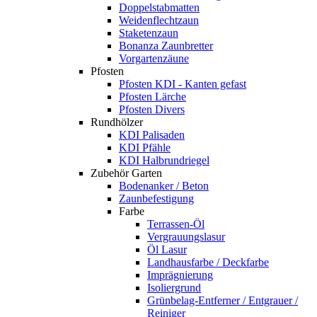
Doppelstabmatten
Weidenflechtzaun
Staketenzaun
Bonanza Zaunbretter
Vorgartenzäune
Pfosten
Pfosten KDI - Kanten gefast
Pfosten Lärche
Pfosten Divers
Rundhölzer
KDI Palisaden
KDI Pfähle
KDI Halbrundriegel
Zubehör Garten
Bodenanker / Beton
Zaunbefestigung
Farbe
Terrassen-Öl
Vergrauungslasur
Öl Lasur
Landhausfarbe / Deckfarbe
Imprägnierung
Isoliergrund
Grünbelag-Entferner / Entgrauer /
Reiniger