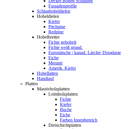
Deckel Boden Schalung
Fassadenprofile
Schlaghobeldielen
Hobeldielen
Kiefer
Pitchpine
Redpine
Hobelbretter
Fichte gehobelt
Fichte weiß grund.
Europäische / kanad. Lärche/ Douglasie
Eiche
Meranti
Amerik. Kiefer
Hobellatten
Handlauf
Platten
Massivholzplatten
Leimholzplatten
Fichte
Kiefer
Buche
Eiche
Farben Innenbereich
Dreischichtplatten