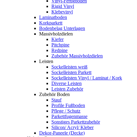
Vinyl-Fertigboden
Rigid Vinyl
Klebevinyl
Laminatboden
Korkparkett
Bodenbelag Unterlagen
Massivholzdielen
Kiefer
Pitchpine
Redpine
Zubehör Massivholzdielen
Leisten
Sockelleisten weiß
Sockelleisten Parkett
Sockelleisten Vinyl / Laminat / Kork
Diverse Leisten
Leisten Zubehör
Zubehör Boden
Stauf
Profile Fußboden
Pflege / Schutz
Parkettfugenmasse
Sonstiges Parkettzubehör
Silicon/ Acryl/ Kleber
Dekor-Paneele (Decke)