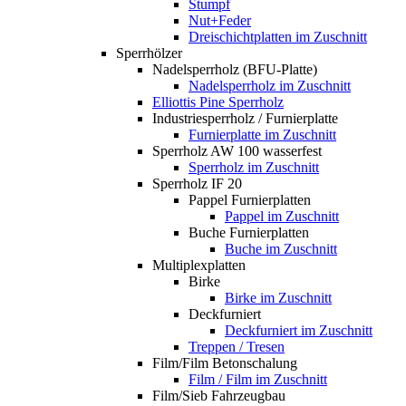
Stumpf
Nut+Feder
Dreischichtplatten im Zuschnitt
Sperrhölzer
Nadelsperrholz (BFU-Platte)
Nadelsperrholz im Zuschnitt
Elliottis Pine Sperrholz
Industriesperrholz / Furnierplatte
Furnierplatte im Zuschnitt
Sperrholz AW 100 wasserfest
Sperrholz im Zuschnitt
Sperrholz IF 20
Pappel Furnierplatten
Pappel im Zuschnitt
Buche Furnierplatten
Buche im Zuschnitt
Multiplexplatten
Birke
Birke im Zuschnitt
Deckfurniert
Deckfurniert im Zuschnitt
Treppen / Tresen
Film/Film Betonschalung
Film / Film im Zuschnitt
Film/Sieb Fahrzeugbau