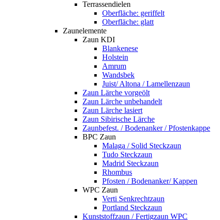
Terrassendielen
Oberfläche: geriffelt
Oberfläche: glatt
Zaunelemente
Zaun KDI
Blankenese
Holstein
Amrum
Wandsbek
Juist/ Altona / Lamellenzaun
Zaun Lärche vorgeölt
Zaun Lärche unbehandelt
Zaun Lärche lasiert
Zaun Sibirische Lärche
Zaunbefest. / Bodenanker / Pfostenkappe
BPC Zaun
Malaga / Solid Steckzaun
Tudo Steckzaun
Madrid Steckzaun
Rhombus
Pfosten / Bodenanker/ Kappen
WPC Zaun
Verti Senkrechtzaun
Portland Steckzaun
Kunststoffzaun / Fertigzaun WPC