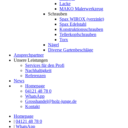
Lacke
MAKO Malerwerkzeug
Schrauben
Spax WIROX (verzinkt)
Spax Edelstahl
Konstruktionsschrauben
Tellerkopfschrauben
Torx
Nägel
Diverse Gartenbeschläge
Ansprechpartner
Unsere Leistungen
Services für den Profi
Nachhaltigkeit
Referenzen
News
Homepage
04121 48 78 0
WhatsApp
Grosshandel@holz-junge.de
Kontakt
Homepage
|
04121 48 78 0
|
WhatsApp