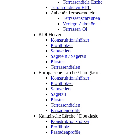
Terrassendiele Esche
Terrassendielen HPL
Zubehör Terrassendielen
Terrassenschrauben
Verlege Zubehör
Terrassen-Öl
KDI Hölzer
Konstruktionshölzer
Profilhölzer
Schwellen
Sägefein / Sägerau
Pfosten
Terrassendielen
Europäische Lärche / Douglasie
Konstruktionshölzer
Profilhölzer
Schwellen
Sägerau
Pfosten
Terrassendielen
Fassadenprofile
Kanadische Lärche / Douglasie
Konstruktionshölzer
Profilholz
Fassadenprofile