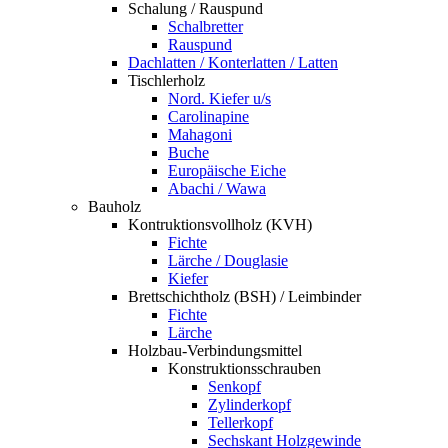
Schalung / Rauspund
Schalbretter
Rauspund
Dachlatten / Konterlatten / Latten
Tischlerholz
Nord. Kiefer u/s
Carolinapine
Mahagoni
Buche
Europäische Eiche
Abachi / Wawa
Bauholz
Kontruktionsvollholz (KVH)
Fichte
Lärche / Douglasie
Kiefer
Brettschichtholz (BSH) / Leimbinder
Fichte
Lärche
Holzbau-Verbindungsmittel
Konstruktionsschrauben
Senkopf
Zylinderkopf
Tellerkopf
Sechskant Holzgewinde