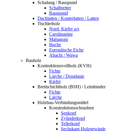
Schalung / Rauspund
Schalbretter
Rauspund
Dachlatten / Konterlatten / Latten
Tischlerholz
Nord. Kiefer u/s
Carolinapine
Mahagoni
Buche
Europäische Eiche
Abachi / Wawa
Bauholz
Kontruktionsvollholz (KVH)
Fichte
Lärche / Douglasie
Kiefer
Brettschichtholz (BSH) / Leimbinder
Fichte
Lärche
Holzbau-Verbindungsmittel
Konstruktionsschrauben
Senkopf
Zylinderkopf
Tellerkopf
Sechskant Holzgewinde