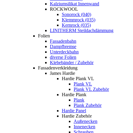
Kalziumsilikat Innenwand
ROCKWOOL
Sonorock (040)
Klemmrock (035)
Kernrock (035)
LINITHERM Steildachdämmung
Folien
Fassadenbahn
Dampfbremse
Unterdeckbahn
diverse Folien
Klebebänder / Zubehör
Fassadenverkleidung
James Hardie
Hardie Plank VL
Plank VL
Plank VL Zubehör
Hardie Plank
Plank
Plank Zubehör
Hardie Panel
Hardie Zubehör
Außenecken
Innenecken
Schrauben