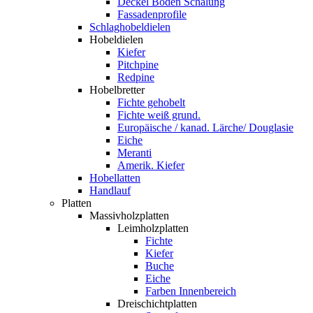
Deckel Boden Schalung
Fassadenprofile
Schlaghobeldielen
Hobeldielen
Kiefer
Pitchpine
Redpine
Hobelbretter
Fichte gehobelt
Fichte weiß grund.
Europäische / kanad. Lärche/ Douglasie
Eiche
Meranti
Amerik. Kiefer
Hobellatten
Handlauf
Platten
Massivholzplatten
Leimholzplatten
Fichte
Kiefer
Buche
Eiche
Farben Innenbereich
Dreischichtplatten