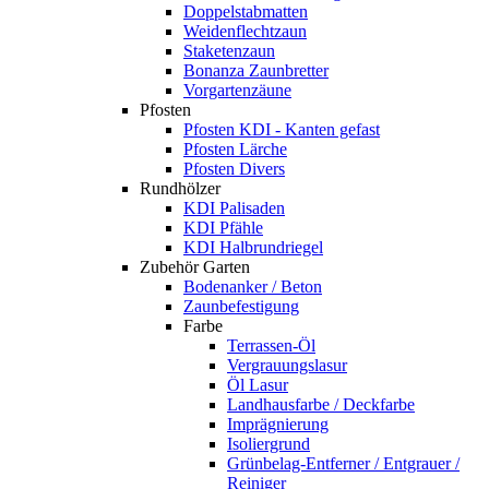
Doppelstabmatten
Weidenflechtzaun
Staketenzaun
Bonanza Zaunbretter
Vorgartenzäune
Pfosten
Pfosten KDI - Kanten gefast
Pfosten Lärche
Pfosten Divers
Rundhölzer
KDI Palisaden
KDI Pfähle
KDI Halbrundriegel
Zubehör Garten
Bodenanker / Beton
Zaunbefestigung
Farbe
Terrassen-Öl
Vergrauungslasur
Öl Lasur
Landhausfarbe / Deckfarbe
Imprägnierung
Isoliergrund
Grünbelag-Entferner / Entgrauer /
Reiniger