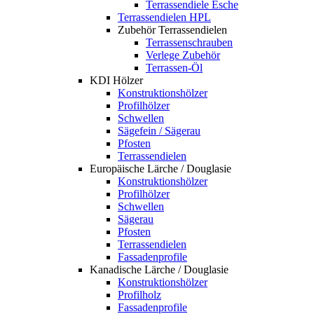
Terrassendiele Esche
Terrassendielen HPL
Zubehör Terrassendielen
Terrassenschrauben
Verlege Zubehör
Terrassen-Öl
KDI Hölzer
Konstruktionshölzer
Profilhölzer
Schwellen
Sägefein / Sägerau
Pfosten
Terrassendielen
Europäische Lärche / Douglasie
Konstruktionshölzer
Profilhölzer
Schwellen
Sägerau
Pfosten
Terrassendielen
Fassadenprofile
Kanadische Lärche / Douglasie
Konstruktionshölzer
Profilholz
Fassadenprofile