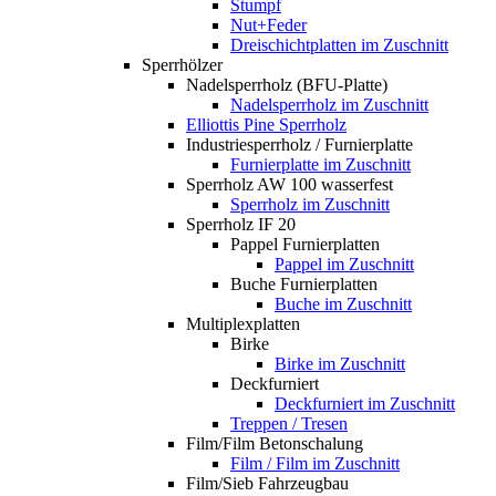
Stumpf
Nut+Feder
Dreischichtplatten im Zuschnitt
Sperrhölzer
Nadelsperrholz (BFU-Platte)
Nadelsperrholz im Zuschnitt
Elliottis Pine Sperrholz
Industriesperrholz / Furnierplatte
Furnierplatte im Zuschnitt
Sperrholz AW 100 wasserfest
Sperrholz im Zuschnitt
Sperrholz IF 20
Pappel Furnierplatten
Pappel im Zuschnitt
Buche Furnierplatten
Buche im Zuschnitt
Multiplexplatten
Birke
Birke im Zuschnitt
Deckfurniert
Deckfurniert im Zuschnitt
Treppen / Tresen
Film/Film Betonschalung
Film / Film im Zuschnitt
Film/Sieb Fahrzeugbau