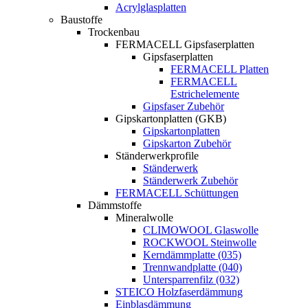
Acrylglasplatten
Baustoffe
Trockenbau
FERMACELL Gipsfaserplatten
Gipsfaserplatten
FERMACELL Platten
FERMACELL
Estrichelemente
Gipsfaser Zubehör
Gipskartonplatten (GKB)
Gipskartonplatten
Gipskarton Zubehör
Ständerwerkprofile
Ständerwerk
Ständerwerk Zubehör
FERMACELL Schüttungen
Dämmstoffe
Mineralwolle
CLIMOWOOL Glaswolle
ROCKWOOL Steinwolle
Kerndämmplatte (035)
Trennwandplatte (040)
Untersparrenfilz (032)
STEICO Holzfaserdämmung
Einblasdämmung