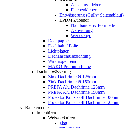
Anschlusskleber
Flächenkleber
Entwässerung (Gully/ Seitenablauf)
EPDM Zubehör
Nahtbänder & Formteile
Aktivierung
Werkzeuge
Dachpappe
Dachbahn/ Folie
Lichtplatten
Dachanschlussdichtung
Windrispenband
MAKO Premium Plane
Dachentwässerung
Zink Dachrinne Ø 125mm
Zink Dachrinne Ø 150mm
PREFA Alu Dachrinne 125mm
PREFA Alu Dachrinne 150mm
Protektor Kunststoff Dachrinne 100mm
Protektor Kunststoff Dachrinne 125mm
Bauelemente
Innentüren
Weisslacktüren
glatt