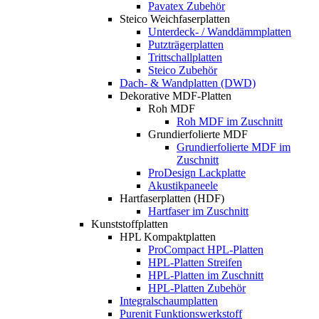
Pavatex Zubehör
Steico Weichfaserplatten
Unterdeck- / Wanddämmplatten
Putzträgerplatten
Trittschallplatten
Steico Zubehör
Dach- & Wandplatten (DWD)
Dekorative MDF-Platten
Roh MDF
Roh MDF im Zuschnitt
Grundierfolierte MDF
Grundierfolierte MDF im
Zuschnitt
ProDesign Lackplatte
Akustikpaneele
Hartfaserplatten (HDF)
Hartfaser im Zuschnitt
Kunststoffplatten
HPL Kompaktplatten
ProCompact HPL-Platten
HPL-Platten Streifen
HPL-Platten im Zuschnitt
HPL-Platten Zubehör
Integralschaumplatten
Purenit Funktionswerkstoff