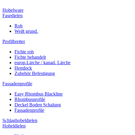
Hobelware
Fasedielen
Roh
Weiß grund.
Profilbretter
Fichte roh
Fichte behandelt
europ.Lärche / kanad. Lärche
Hemlock
Zubehör Befestigung
Fassadenprofile
Easy Rhombus Blackline
Rhombusprofile
Deckel Boden Schalung
Fassadenprofile
Schlaghobeldielen
Hobeldielen