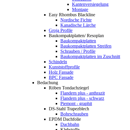
Kantenversiegelung
Montage
Easy Rhombus Blackline
Nordische Fichte
Kanadische Lärche
Groja Profile
Baukompaktplatten/ Resoplan
Baukompaktplatten
Baukompaktplatten Streifen
Schrauben / Profile
Baukompaktplatten im Zuschnitt
Schindeln
Kunststoffprofile
Holz Fassade
BPC Fassade
Bedachung
Röben Tondachziegel
Flandern plus - anthrazit
Flandern plus - schwarz
Piemont - graphit
DS-Stahl Trapezblech
Bohrschrauben
EPDM Dachfolie
Dachbahn
Klebstoffe