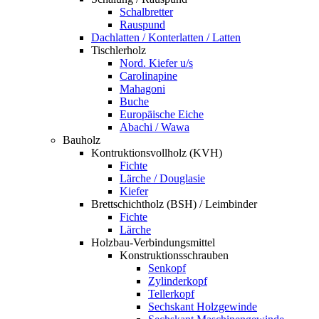
Schalbretter
Rauspund
Dachlatten / Konterlatten / Latten
Tischlerholz
Nord. Kiefer u/s
Carolinapine
Mahagoni
Buche
Europäische Eiche
Abachi / Wawa
Bauholz
Kontruktionsvollholz (KVH)
Fichte
Lärche / Douglasie
Kiefer
Brettschichtholz (BSH) / Leimbinder
Fichte
Lärche
Holzbau-Verbindungsmittel
Konstruktionsschrauben
Senkopf
Zylinderkopf
Tellerkopf
Sechskant Holzgewinde