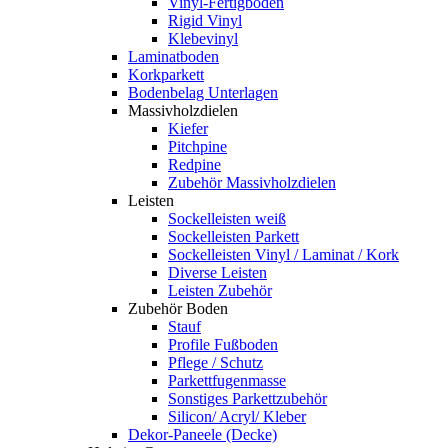
Vinyl-Fertigboden
Rigid Vinyl
Klebevinyl
Laminatboden
Korkparkett
Bodenbelag Unterlagen
Massivholzdielen
Kiefer
Pitchpine
Redpine
Zubehör Massivholzdielen
Leisten
Sockelleisten weiß
Sockelleisten Parkett
Sockelleisten Vinyl / Laminat / Kork
Diverse Leisten
Leisten Zubehör
Zubehör Boden
Stauf
Profile Fußboden
Pflege / Schutz
Parkettfugenmasse
Sonstiges Parkettzubehör
Silicon/ Acryl/ Kleber
Dekor-Paneele (Decke)