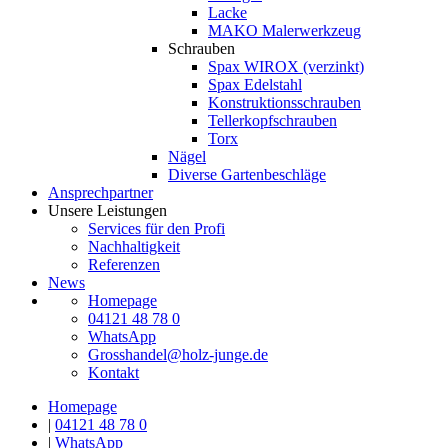
Lacke
MAKO Malerwerkzeug
Schrauben
Spax WIROX (verzinkt)
Spax Edelstahl
Konstruktionsschrauben
Tellerkopfschrauben
Torx
Nägel
Diverse Gartenbeschläge
Ansprechpartner
Unsere Leistungen
Services für den Profi
Nachhaltigkeit
Referenzen
News
Homepage
04121 48 78 0
WhatsApp
Grosshandel@holz-junge.de
Kontakt
Homepage
|
04121 48 78 0
|
WhatsApp