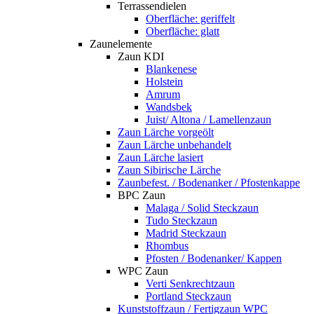
Terrassendielen
Oberfläche: geriffelt
Oberfläche: glatt
Zaunelemente
Zaun KDI
Blankenese
Holstein
Amrum
Wandsbek
Juist/ Altona / Lamellenzaun
Zaun Lärche vorgeölt
Zaun Lärche unbehandelt
Zaun Lärche lasiert
Zaun Sibirische Lärche
Zaunbefest. / Bodenanker / Pfostenkappe
BPC Zaun
Malaga / Solid Steckzaun
Tudo Steckzaun
Madrid Steckzaun
Rhombus
Pfosten / Bodenanker/ Kappen
WPC Zaun
Verti Senkrechtzaun
Portland Steckzaun
Kunststoffzaun / Fertigzaun WPC