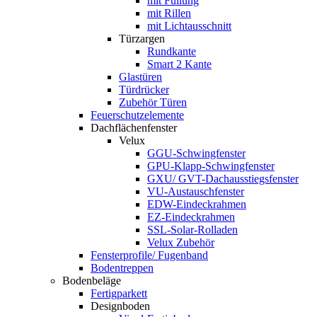
mit Füllung
mit Rillen
mit Lichtausschnitt
Türzargen
Rundkante
Smart 2 Kante
Glastüren
Türdrücker
Zubehör Türen
Feuerschutzelemente
Dachflächenfenster
Velux
GGU-Schwingfenster
GPU-Klapp-Schwingfenster
GXU/ GVT-Dachausstiegsfenster
VU-Austauschfenster
EDW-Eindeckrahmen
EZ-Eindeckrahmen
SSL-Solar-Rolladen
Velux Zubehör
Fensterprofile/ Fugenband
Bodentreppen
Bodenbeläge
Fertigparkett
Designboden