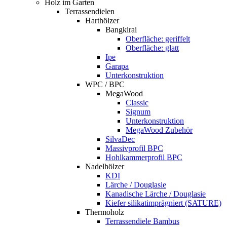
Holz im Garten
Terrassendielen
Harthölzer
Bangkirai
Oberfläche: geriffelt
Oberfläche: glatt
Ipe
Garapa
Unterkonstruktion
WPC / BPC
MegaWood
Classic
Signum
Unterkonstruktion
MegaWood Zubehör
SilvaDec
Massivprofil BPC
Hohlkammerprofil BPC
Nadelhölzer
KDI
Lärche / Douglasie
Kanadische Lärche / Douglasie
Kiefer silikatimprägniert (SATURE)
Thermoholz
Terrassendiele Bambus