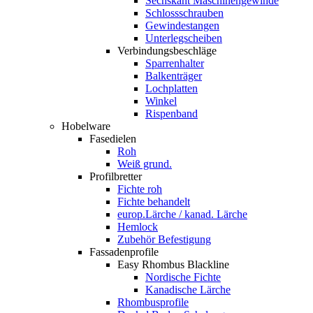
Sechskant Maschinengewinde
Schlossschrauben
Gewindestangen
Unterlegscheiben
Verbindungsbeschläge
Sparrenhalter
Balkenträger
Lochplatten
Winkel
Rispenband
Hobelware
Fasedielen
Roh
Weiß grund.
Profilbretter
Fichte roh
Fichte behandelt
europ.Lärche / kanad. Lärche
Hemlock
Zubehör Befestigung
Fassadenprofile
Easy Rhombus Blackline
Nordische Fichte
Kanadische Lärche
Rhombusprofile