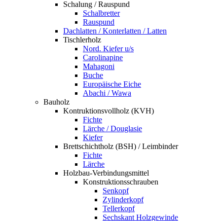
Schalung / Rauspund
Schalbretter
Rauspund
Dachlatten / Konterlatten / Latten
Tischlerholz
Nord. Kiefer u/s
Carolinapine
Mahagoni
Buche
Europäische Eiche
Abachi / Wawa
Bauholz
Kontruktionsvollholz (KVH)
Fichte
Lärche / Douglasie
Kiefer
Brettschichtholz (BSH) / Leimbinder
Fichte
Lärche
Holzbau-Verbindungsmittel
Konstruktionsschrauben
Senkopf
Zylinderkopf
Tellerkopf
Sechskant Holzgewinde