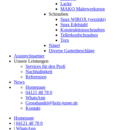
Lacke
MAKO Malerwerkzeug
Schrauben
Spax WIROX (verzinkt)
Spax Edelstahl
Konstruktionsschrauben
Tellerkopfschrauben
Torx
Nägel
Diverse Gartenbeschläge
Ansprechpartner
Unsere Leistungen
Services für den Profi
Nachhaltigkeit
Referenzen
News
Homepage
04121 48 78 0
WhatsApp
Grosshandel@holz-junge.de
Kontakt
Homepage
|
04121 48 78 0
|
WhatsApp