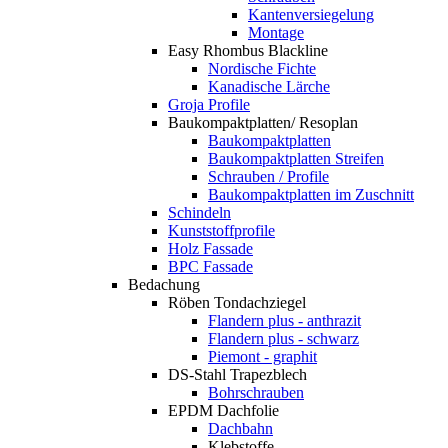
Kantenversiegelung
Montage
Easy Rhombus Blackline
Nordische Fichte
Kanadische Lärche
Groja Profile
Baukompaktplatten/ Resoplan
Baukompaktplatten
Baukompaktplatten Streifen
Schrauben / Profile
Baukompaktplatten im Zuschnitt
Schindeln
Kunststoffprofile
Holz Fassade
BPC Fassade
Bedachung
Röben Tondachziegel
Flandern plus - anthrazit
Flandern plus - schwarz
Piemont - graphit
DS-Stahl Trapezblech
Bohrschrauben
EPDM Dachfolie
Dachbahn
Klebstoffe