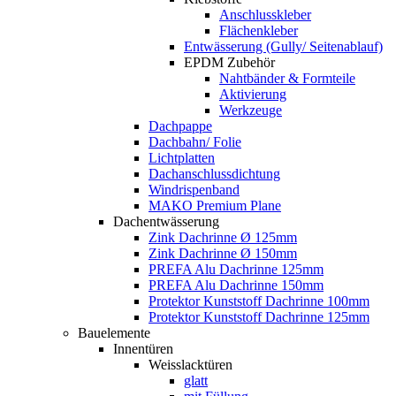
Anschlusskleber
Flächenkleber
Entwässerung (Gully/ Seitenablauf)
EPDM Zubehör
Nahtbänder & Formteile
Aktivierung
Werkzeuge
Dachpappe
Dachbahn/ Folie
Lichtplatten
Dachanschlussdichtung
Windrispenband
MAKO Premium Plane
Dachentwässerung
Zink Dachrinne Ø 125mm
Zink Dachrinne Ø 150mm
PREFA Alu Dachrinne 125mm
PREFA Alu Dachrinne 150mm
Protektor Kunststoff Dachrinne 100mm
Protektor Kunststoff Dachrinne 125mm
Bauelemente
Innentüren
Weisslacktüren
glatt