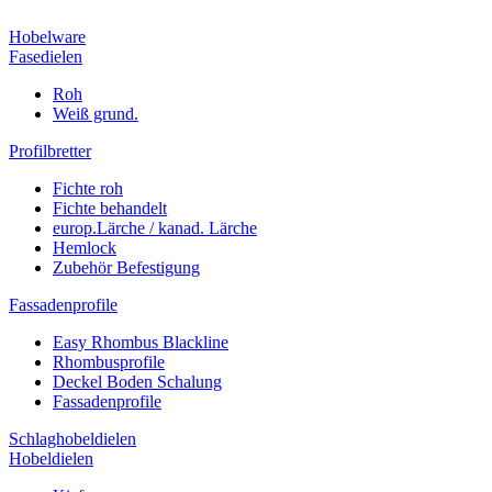
Hobelware
Fasedielen
Roh
Weiß grund.
Profilbretter
Fichte roh
Fichte behandelt
europ.Lärche / kanad. Lärche
Hemlock
Zubehör Befestigung
Fassadenprofile
Easy Rhombus Blackline
Rhombusprofile
Deckel Boden Schalung
Fassadenprofile
Schlaghobeldielen
Hobeldielen