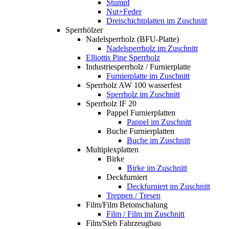
Stumpf
Nut+Feder
Dreischichtplatten im Zuschnitt
Sperrhölzer
Nadelsperrholz (BFU-Platte)
Nadelsperrholz im Zuschnitt
Elliottis Pine Sperrholz
Industriesperrholz / Furnierplatte
Furnierplatte im Zuschnitt
Sperrholz AW 100 wasserfest
Sperrholz im Zuschnitt
Sperrholz IF 20
Pappel Furnierplatten
Pappel im Zuschnitt
Buche Furnierplatten
Buche im Zuschnitt
Multiplexplatten
Birke
Birke im Zuschnitt
Deckfurniert
Deckfurniert im Zuschnitt
Treppen / Tresen
Film/Film Betonschalung
Film / Film im Zuschnitt
Film/Sieb Fahrzeugbau