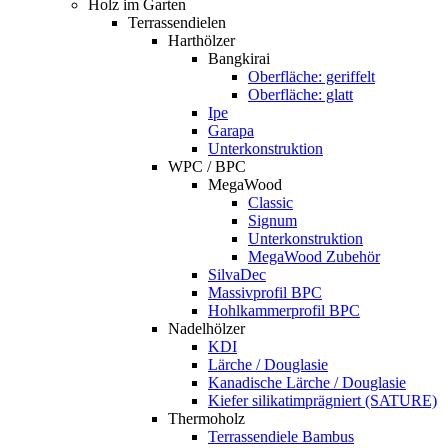
Holz im Garten
Terrassendielen
Harthölzer
Bangkirai
Oberfläche: geriffelt
Oberfläche: glatt
Ipe
Garapa
Unterkonstruktion
WPC / BPC
MegaWood
Classic
Signum
Unterkonstruktion
MegaWood Zubehör
SilvaDec
Massivprofil BPC
Hohlkammerprofil BPC
Nadelhölzer
KDI
Lärche / Douglasie
Kanadische Lärche / Douglasie
Kiefer silikatimprägniert (SATURE)
Thermoholz
Terrassendiele Bambus