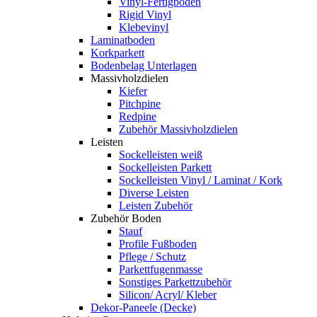
Vinyl-Fertigboden
Rigid Vinyl
Klebevinyl
Laminatboden
Korkparkett
Bodenbelag Unterlagen
Massivholzdielen
Kiefer
Pitchpine
Redpine
Zubehör Massivholzdielen
Leisten
Sockelleisten weiß
Sockelleisten Parkett
Sockelleisten Vinyl / Laminat / Kork
Diverse Leisten
Leisten Zubehör
Zubehör Boden
Stauf
Profile Fußboden
Pflege / Schutz
Parkettfugenmasse
Sonstiges Parkettzubehör
Silicon/ Acryl/ Kleber
Dekor-Paneele (Decke)