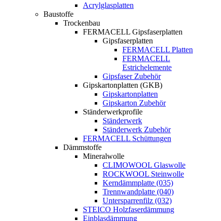
Acrylglasplatten
Baustoffe
Trockenbau
FERMACELL Gipsfaserplatten
Gipsfaserplatten
FERMACELL Platten
FERMACELL
Estrichelemente
Gipsfaser Zubehör
Gipskartonplatten (GKB)
Gipskartonplatten
Gipskarton Zubehör
Ständerwerkprofile
Ständerwerk
Ständerwerk Zubehör
FERMACELL Schüttungen
Dämmstoffe
Mineralwolle
CLIMOWOOL Glaswolle
ROCKWOOL Steinwolle
Kerndämmplatte (035)
Trennwandplatte (040)
Untersparrenfilz (032)
STEICO Holzfaserdämmung
Einblasdämmung