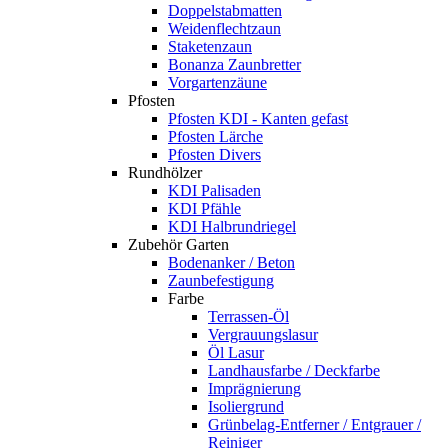
Doppelstabmatten
Weidenflechtzaun
Staketenzaun
Bonanza Zaunbretter
Vorgartenzäune
Pfosten
Pfosten KDI - Kanten gefast
Pfosten Lärche
Pfosten Divers
Rundhölzer
KDI Palisaden
KDI Pfähle
KDI Halbrundriegel
Zubehör Garten
Bodenanker / Beton
Zaunbefestigung
Farbe
Terrassen-Öl
Vergrauungslasur
Öl Lasur
Landhausfarbe / Deckfarbe
Imprägnierung
Isoliergrund
Grünbelag-Entferner / Entgrauer /
Reiniger