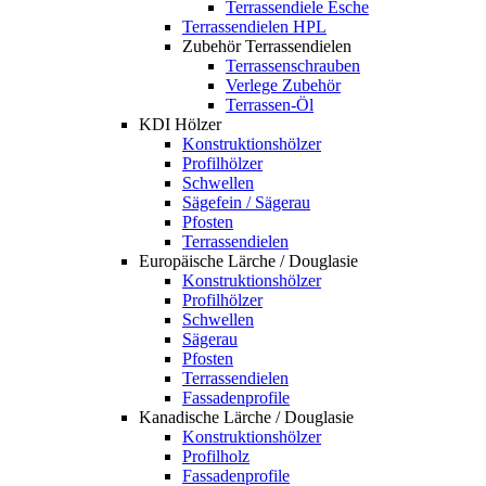
Terrassendiele Esche
Terrassendielen HPL
Zubehör Terrassendielen
Terrassenschrauben
Verlege Zubehör
Terrassen-Öl
KDI Hölzer
Konstruktionshölzer
Profilhölzer
Schwellen
Sägefein / Sägerau
Pfosten
Terrassendielen
Europäische Lärche / Douglasie
Konstruktionshölzer
Profilhölzer
Schwellen
Sägerau
Pfosten
Terrassendielen
Fassadenprofile
Kanadische Lärche / Douglasie
Konstruktionshölzer
Profilholz
Fassadenprofile