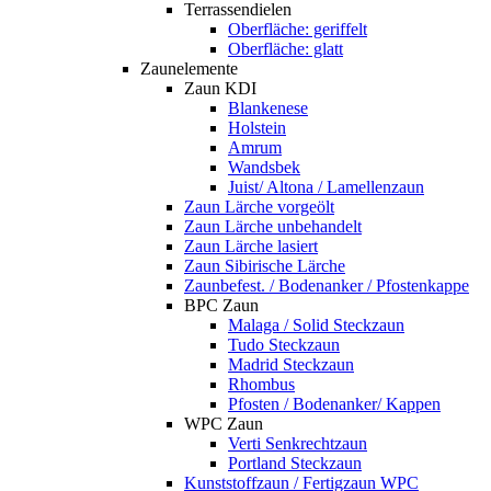
Terrassendielen
Oberfläche: geriffelt
Oberfläche: glatt
Zaunelemente
Zaun KDI
Blankenese
Holstein
Amrum
Wandsbek
Juist/ Altona / Lamellenzaun
Zaun Lärche vorgeölt
Zaun Lärche unbehandelt
Zaun Lärche lasiert
Zaun Sibirische Lärche
Zaunbefest. / Bodenanker / Pfostenkappe
BPC Zaun
Malaga / Solid Steckzaun
Tudo Steckzaun
Madrid Steckzaun
Rhombus
Pfosten / Bodenanker/ Kappen
WPC Zaun
Verti Senkrechtzaun
Portland Steckzaun
Kunststoffzaun / Fertigzaun WPC