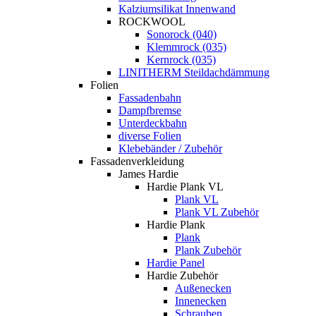
Kalziumsilikat Innenwand
ROCKWOOL
Sonorock (040)
Klemmrock (035)
Kernrock (035)
LINITHERM Steildachdämmung
Folien
Fassadenbahn
Dampfbremse
Unterdeckbahn
diverse Folien
Klebebänder / Zubehör
Fassadenverkleidung
James Hardie
Hardie Plank VL
Plank VL
Plank VL Zubehör
Hardie Plank
Plank
Plank Zubehör
Hardie Panel
Hardie Zubehör
Außenecken
Innenecken
Schrauben