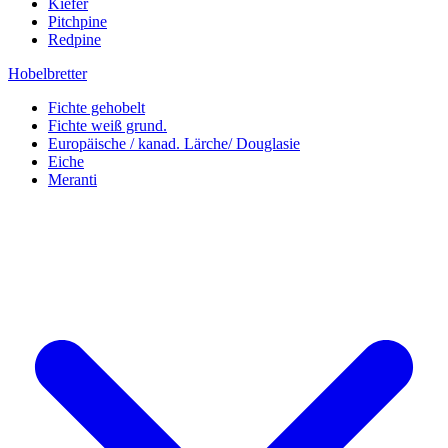
Kiefer
Pitchpine
Redpine
Hobelbretter
Fichte gehobelt
Fichte weiß grund.
Europäische / kanad. Lärche/ Douglasie
Eiche
Meranti