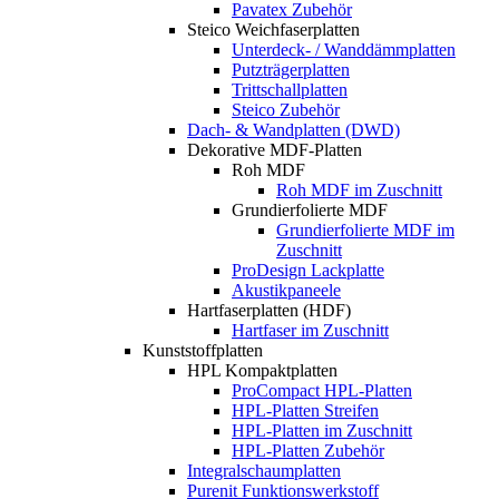
Pavatex Zubehör
Steico Weichfaserplatten
Unterdeck- / Wanddämmplatten
Putzträgerplatten
Trittschallplatten
Steico Zubehör
Dach- & Wandplatten (DWD)
Dekorative MDF-Platten
Roh MDF
Roh MDF im Zuschnitt
Grundierfolierte MDF
Grundierfolierte MDF im
Zuschnitt
ProDesign Lackplatte
Akustikpaneele
Hartfaserplatten (HDF)
Hartfaser im Zuschnitt
Kunststoffplatten
HPL Kompaktplatten
ProCompact HPL-Platten
HPL-Platten Streifen
HPL-Platten im Zuschnitt
HPL-Platten Zubehör
Integralschaumplatten
Purenit Funktionswerkstoff