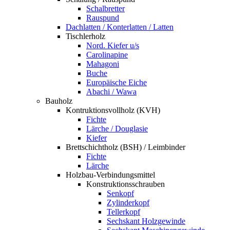
Schalbretter
Rauspund
Dachlatten / Konterlatten / Latten
Tischlerholz
Nord. Kiefer u/s
Carolinapine
Mahagoni
Buche
Europäische Eiche
Abachi / Wawa
Bauholz
Kontruktionsvollholz (KVH)
Fichte
Lärche / Douglasie
Kiefer
Brettschichtholz (BSH) / Leimbinder
Fichte
Lärche
Holzbau-Verbindungsmittel
Konstruktionsschrauben
Senkopf
Zylinderkopf
Tellerkopf
Sechskant Holzgewinde