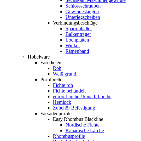
Sechskant Maschinengewinde
Schlossschrauben
Gewindestangen
Unterlegscheiben
Verbindungsbeschläge
Sparrenhalter
Balkenträger
Lochplatten
Winkel
Rispenband
Hobelware
Fasedielen
Roh
Weiß grund.
Profilbretter
Fichte roh
Fichte behandelt
europ.Lärche / kanad. Lärche
Hemlock
Zubehör Befestigung
Fassadenprofile
Easy Rhombus Blackline
Nordische Fichte
Kanadische Lärche
Rhombusprofile