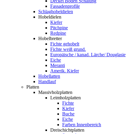
Deckel Boden Schalung
Fassadenprofile
Schlaghobeldielen
Hobeldielen
Kiefer
Pitchpine
Redpine
Hobelbretter
Fichte gehobelt
Fichte weiß grund.
Europäische / kanad. Lärche/ Douglasie
Eiche
Meranti
Amerik. Kiefer
Hobellatten
Handlauf
Platten
Massivholzplatten
Leimholzplatten
Fichte
Kiefer
Buche
Eiche
Farben Innenbereich
Dreischichtplatten