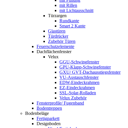
mit Füllung
mit Rillen
mit Lichtausschnitt
Türzargen
Rundkante
Smart 2 Kante
Glastüren
Türdrücker
Zubehör Türen
Feuerschutzelemente
Dachflächenfenster
Velux
GGU-Schwingfenster
GPU-Klapp-Schwingfenster
GXU/ GVT-Dachausstiegsfenster
VU-Austauschfenster
EDW-Eindeckrahmen
EZ-Eindeckrahmen
SSL-Solar-Rolladen
Velux Zubehör
Fensterprofile/ Fugenband
Bodentreppen
Bodenbeläge
Fertigparkett
Designboden