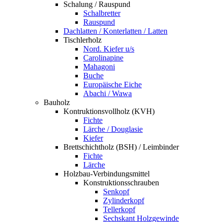
Schalung / Rauspund
Schalbretter
Rauspund
Dachlatten / Konterlatten / Latten
Tischlerholz
Nord. Kiefer u/s
Carolinapine
Mahagoni
Buche
Europäische Eiche
Abachi / Wawa
Bauholz
Kontruktionsvollholz (KVH)
Fichte
Lärche / Douglasie
Kiefer
Brettschichtholz (BSH) / Leimbinder
Fichte
Lärche
Holzbau-Verbindungsmittel
Konstruktionsschrauben
Senkopf
Zylinderkopf
Tellerkopf
Sechskant Holzgewinde