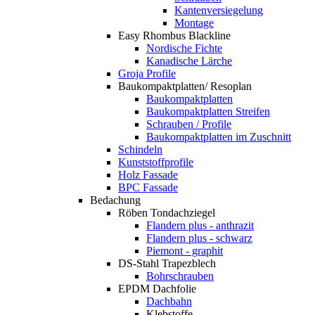
Kantenversiegelung
Montage
Easy Rhombus Blackline
Nordische Fichte
Kanadische Lärche
Groja Profile
Baukompaktplatten/ Resoplan
Baukompaktplatten
Baukompaktplatten Streifen
Schrauben / Profile
Baukompaktplatten im Zuschnitt
Schindeln
Kunststoffprofile
Holz Fassade
BPC Fassade
Bedachung
Röben Tondachziegel
Flandern plus - anthrazit
Flandern plus - schwarz
Piemont - graphit
DS-Stahl Trapezblech
Bohrschrauben
EPDM Dachfolie
Dachbahn
Klebstoffe