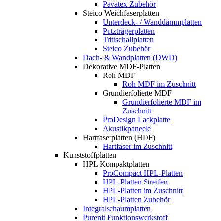
Pavatex Zubehör
Steico Weichfaserplatten
Unterdeck- / Wanddämmplatten
Putzträgerplatten
Trittschallplatten
Steico Zubehör
Dach- & Wandplatten (DWD)
Dekorative MDF-Platten
Roh MDF
Roh MDF im Zuschnitt
Grundierfolierte MDF
Grundierfolierte MDF im
Zuschnitt
ProDesign Lackplatte
Akustikpaneele
Hartfaserplatten (HDF)
Hartfaser im Zuschnitt
Kunststoffplatten
HPL Kompaktplatten
ProCompact HPL-Platten
HPL-Platten Streifen
HPL-Platten im Zuschnitt
HPL-Platten Zubehör
Integralschaumplatten
Purenit Funktionswerkstoff