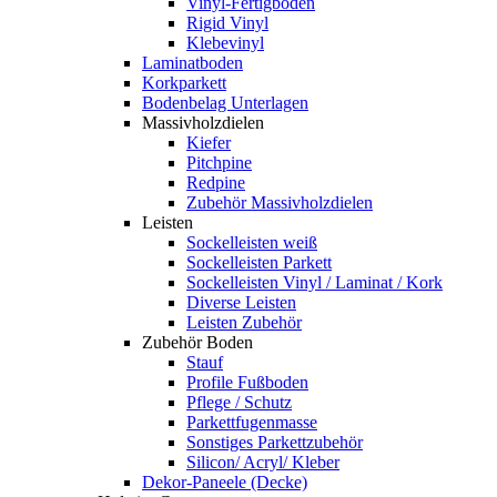
Vinyl-Fertigboden
Rigid Vinyl
Klebevinyl
Laminatboden
Korkparkett
Bodenbelag Unterlagen
Massivholzdielen
Kiefer
Pitchpine
Redpine
Zubehör Massivholzdielen
Leisten
Sockelleisten weiß
Sockelleisten Parkett
Sockelleisten Vinyl / Laminat / Kork
Diverse Leisten
Leisten Zubehör
Zubehör Boden
Stauf
Profile Fußboden
Pflege / Schutz
Parkettfugenmasse
Sonstiges Parkettzubehör
Silicon/ Acryl/ Kleber
Dekor-Paneele (Decke)