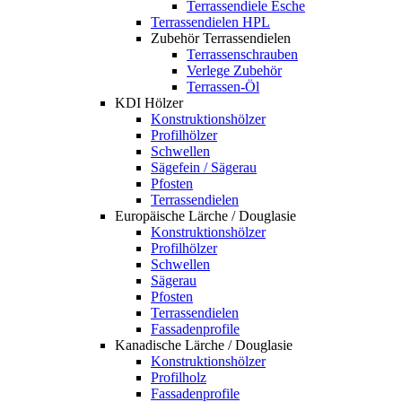
Terrassendiele Esche
Terrassendielen HPL
Zubehör Terrassendielen
Terrassenschrauben
Verlege Zubehör
Terrassen-Öl
KDI Hölzer
Konstruktionshölzer
Profilhölzer
Schwellen
Sägefein / Sägerau
Pfosten
Terrassendielen
Europäische Lärche / Douglasie
Konstruktionshölzer
Profilhölzer
Schwellen
Sägerau
Pfosten
Terrassendielen
Fassadenprofile
Kanadische Lärche / Douglasie
Konstruktionshölzer
Profilholz
Fassadenprofile