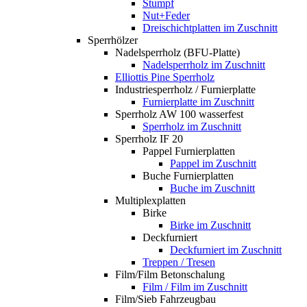
Stumpf
Nut+Feder
Dreischichtplatten im Zuschnitt
Sperrhölzer
Nadelsperrholz (BFU-Platte)
Nadelsperrholz im Zuschnitt
Elliottis Pine Sperrholz
Industriesperrholz / Furnierplatte
Furnierplatte im Zuschnitt
Sperrholz AW 100 wasserfest
Sperrholz im Zuschnitt
Sperrholz IF 20
Pappel Furnierplatten
Pappel im Zuschnitt
Buche Furnierplatten
Buche im Zuschnitt
Multiplexplatten
Birke
Birke im Zuschnitt
Deckfurniert
Deckfurniert im Zuschnitt
Treppen / Tresen
Film/Film Betonschalung
Film / Film im Zuschnitt
Film/Sieb Fahrzeugbau