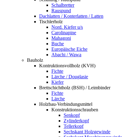
Schalbretter
Rauspund
Dachlatten / Konterlatten / Latten
Tischlerholz
Nord. Kiefer u/s
Carolinapine
Mahagoni
Buche
Europäische Eiche
Abachi / Wawa
Bauholz
Kontruktionsvollholz (KVH)
Fichte
Lärche / Douglasie
Kiefer
Brettschichtholz (BSH) / Leimbinder
Fichte
Lärche
Holzbau-Verbindungsmittel
Konstruktionsschrauben
Senkopf
Zylinderkopf
Tellerkopf
Sechskant Holzgewinde