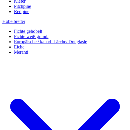
Kiefer
Pitchpine
Redpine
Hobelbretter
Fichte gehobelt
Fichte weiß grund.
Europäische / kanad. Lärche/ Douglasie
Eiche
Meranti