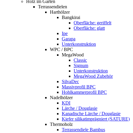
Holz im Garten
Terrassendielen
Harthölzer
Bangkirai
Oberfläche: geriffelt
Oberfläche: glatt
Ipe
Garapa
Unterkonstruktion
WPC / BPC
MegaWood
Classic
Signum
Unterkonstruktion
MegaWood Zubehör
SilvaDec
Massivprofil BPC
Hohlkammerprofil BPC
Nadelhölzer
KDI
Lärche / Douglasie
Kanadische Lärche / Douglasie
Kiefer silikatimprägniert (SATURE)
Thermoholz
Terrassendiele Bambus