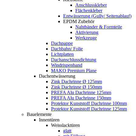
Anschlusskleber
Flächenkleber
Entwässerung (Gully/ Seitenablauf)
EPDM Zubehör
Nahtbänder & Formteile
Aktivierung
Werkzeuge
Dachpappe
Dachbahn/ Folie
Lichtplatten
Dachanschlussdichtung
Windrispenband
MAKO Premium Plane
Dachentwässerung
Zink Dachrinne Ø 125mm
Zink Dachrinne Ø 150mm
PREFA Alu Dachrinne 125mm
PREFA Alu Dachrinne 150mm
Protektor Kunststoff Dachrinne 100mm
Protektor Kunststoff Dachrinne 125mm
Bauelemente
Innentüren
Weisslacktüren
glatt