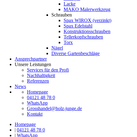
Lacke
MAKO Malerwerkzeug
Schrauben
Spax WIROX (verzinkt)
Spax Edelstahl
Konstruktionsschrauben
Tellerkopfschrauben
Torx
Nägel
Diverse Gartenbeschläge
Ansprechpartner
Unsere Leistungen
Services für den Profi
Nachhaltigkeit
Referenzen
News
Homepage
04121 48 78 0
WhatsApp
Grosshandel@holz-junge.de
Kontakt
Homepage
|
04121 48 78 0
|
WhatsApp