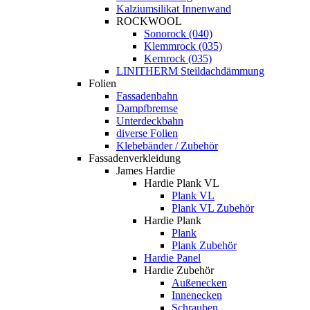
Kalziumsilikat Innenwand
ROCKWOOL
Sonorock (040)
Klemmrock (035)
Kernrock (035)
LINITHERM Steildachdämmung
Folien
Fassadenbahn
Dampfbremse
Unterdeckbahn
diverse Folien
Klebebänder / Zubehör
Fassadenverkleidung
James Hardie
Hardie Plank VL
Plank VL
Plank VL Zubehör
Hardie Plank
Plank
Plank Zubehör
Hardie Panel
Hardie Zubehör
Außenecken
Innenecken
Schrauben