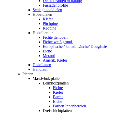
Deckel Boden Schalung
Fassadenprofile
Schlaghobeldielen
Hobeldielen
Kiefer
Pitchpine
Redpine
Hobelbretter
Fichte gehobelt
Fichte weiß grund.
Europäische / kanad. Lärche/ Douglasie
Eiche
Meranti
Amerik. Kiefer
Hobellatten
Handlauf
Platten
Massivholzplatten
Leimholzplatten
Fichte
Kiefer
Buche
Eiche
Farben Innenbereich
Dreischichtplatten