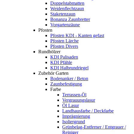
Doppelstabmatten
Weidenflechtzaun
Staketenzaun
Bonanza Zaunbretter
Vorgartenzäune
Pfosten
Pfosten KDI - Kanten gefast
Pfosten Lärche
Pfosten Divers
Rundhölzer
KDI Palisaden
KDI Pfähle
KDI Halbrundriegel
Zubehör Garten
Bodenanker / Beton
Zaunbefestigung
Farbe
Terrassen-Öl
Vergrauungslasur
Öl Lasur
Landhausfarbe / Deckfarbe
Imprägnierung
Isoliergrund
Grünbelag-Entferner / Entgrauer /
Reiniger