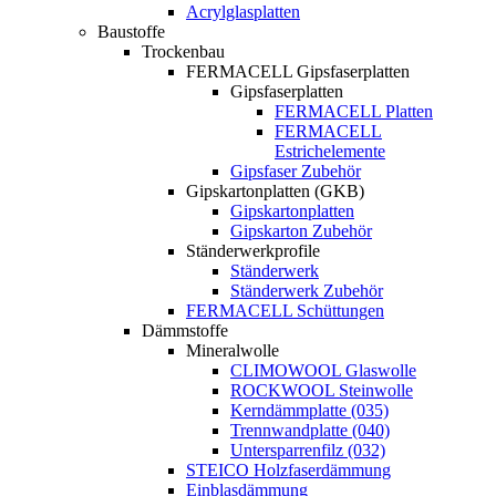
Acrylglasplatten
Baustoffe
Trockenbau
FERMACELL Gipsfaserplatten
Gipsfaserplatten
FERMACELL Platten
FERMACELL
Estrichelemente
Gipsfaser Zubehör
Gipskartonplatten (GKB)
Gipskartonplatten
Gipskarton Zubehör
Ständerwerkprofile
Ständerwerk
Ständerwerk Zubehör
FERMACELL Schüttungen
Dämmstoffe
Mineralwolle
CLIMOWOOL Glaswolle
ROCKWOOL Steinwolle
Kerndämmplatte (035)
Trennwandplatte (040)
Untersparrenfilz (032)
STEICO Holzfaserdämmung
Einblasdämmung