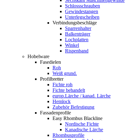
Sechskant Maschinengewinde
Schlossschrauben
Gewindestangen
Unterlegscheiben
Verbindungsbeschläge
Sparrenhalter
Balkenträger
Lochplatten
Winkel
Rispenband
Hobelware
Fasedielen
Roh
Weiß grund.
Profilbretter
Fichte roh
Fichte behandelt
europ.Lärche / kanad. Lärche
Hemlock
Zubehör Befestigung
Fassadenprofile
Easy Rhombus Blackline
Nordische Fichte
Kanadische Lärche
Rhombusprofile