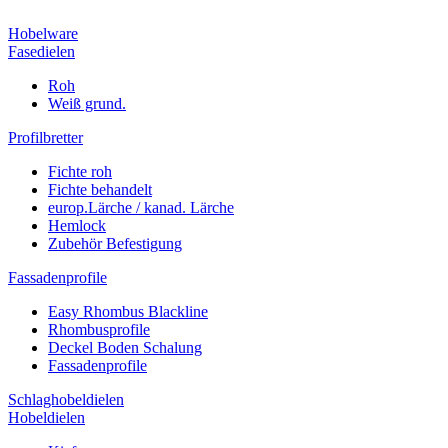
Hobelware
Fasedielen
Roh
Weiß grund.
Profilbretter
Fichte roh
Fichte behandelt
europ.Lärche / kanad. Lärche
Hemlock
Zubehör Befestigung
Fassadenprofile
Easy Rhombus Blackline
Rhombusprofile
Deckel Boden Schalung
Fassadenprofile
Schlaghobeldielen
Hobeldielen