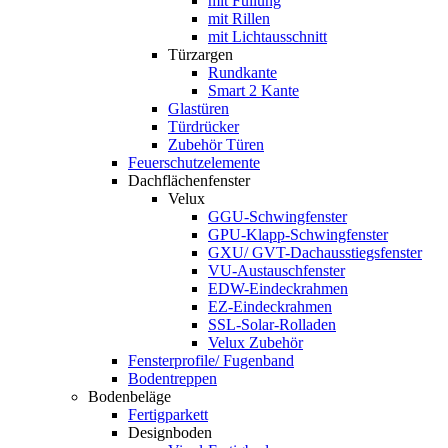
mit Füllung
mit Rillen
mit Lichtausschnitt
Türzargen
Rundkante
Smart 2 Kante
Glastüren
Türdrücker
Zubehör Türen
Feuerschutzelemente
Dachflächenfenster
Velux
GGU-Schwingfenster
GPU-Klapp-Schwingfenster
GXU/ GVT-Dachausstiegsfenster
VU-Austauschfenster
EDW-Eindeckrahmen
EZ-Eindeckrahmen
SSL-Solar-Rolladen
Velux Zubehör
Fensterprofile/ Fugenband
Bodentreppen
Bodenbeläge
Fertigparkett
Designboden