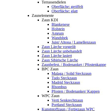
Terrassendielen
Oberfläche: geriffelt
Oberfläche: glatt
Zaunelemente
Zaun KDI
Blankenese
Holstein
Amrum
Wandsbek
Juist/ Altona / Lamellenzaun
Zaun Lärche vorgeölt
Zaun Lärche unbehandelt
Zaun Lärche lasiert
Zaun Sibirische Lärche
Zaunbefest. / Bodenanker / Pfostenkappe
BPC Zaun
Malaga / Solid Steckzaun
Tudo Steckzaun
Madrid Steckzaun
Rhombus
Pfosten / Bodenanker/ Kappen
WPC Zaun
Verti Senkrechtzaun
Portland Steckzaun
Kunststoffzaun / Fertigzaun WPC