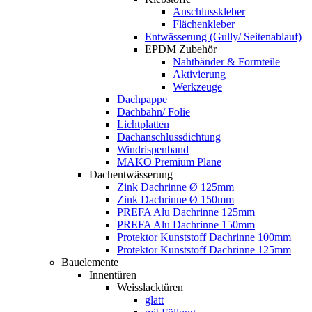
Anschlusskleber
Flächenkleber
Entwässerung (Gully/ Seitenablauf)
EPDM Zubehör
Nahtbänder & Formteile
Aktivierung
Werkzeuge
Dachpappe
Dachbahn/ Folie
Lichtplatten
Dachanschlussdichtung
Windrispenband
MAKO Premium Plane
Dachentwässerung
Zink Dachrinne Ø 125mm
Zink Dachrinne Ø 150mm
PREFA Alu Dachrinne 125mm
PREFA Alu Dachrinne 150mm
Protektor Kunststoff Dachrinne 100mm
Protektor Kunststoff Dachrinne 125mm
Bauelemente
Innentüren
Weisslacktüren
glatt