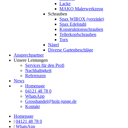
Lacke
MAKO Malerwerkzeug
Schrauben
Spax WIROX (verzinkt)
Spax Edelstahl
Konstruktionsschrauben
Tellerkopfschrauben
Torx
Nägel
Diverse Gartenbeschläge
Ansprechpartner
Unsere Leistungen
Services für den Profi
Nachhaltigkeit
Referenzen
News
Homepage
04121 48 78 0
WhatsApp
Grosshandel@holz-junge.de
Kontakt
Homepage
|
04121 48 78 0
|
WhatsApp