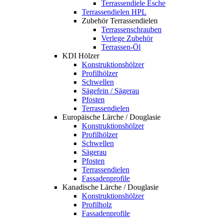
Terrassendiele Esche
Terrassendielen HPL
Zubehör Terrassendielen
Terrassenschrauben
Verlege Zubehör
Terrassen-Öl
KDI Hölzer
Konstruktionshölzer
Profilhölzer
Schwellen
Sägefein / Sägerau
Pfosten
Terrassendielen
Europäische Lärche / Douglasie
Konstruktionshölzer
Profilhölzer
Schwellen
Sägerau
Pfosten
Terrassendielen
Fassadenprofile
Kanadische Lärche / Douglasie
Konstruktionshölzer
Profilholz
Fassadenprofile