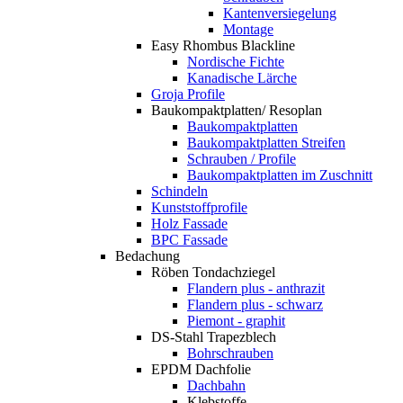
Kantenversiegelung
Montage
Easy Rhombus Blackline
Nordische Fichte
Kanadische Lärche
Groja Profile
Baukompaktplatten/ Resoplan
Baukompaktplatten
Baukompaktplatten Streifen
Schrauben / Profile
Baukompaktplatten im Zuschnitt
Schindeln
Kunststoffprofile
Holz Fassade
BPC Fassade
Bedachung
Röben Tondachziegel
Flandern plus - anthrazit
Flandern plus - schwarz
Piemont - graphit
DS-Stahl Trapezblech
Bohrschrauben
EPDM Dachfolie
Dachbahn
Klebstoffe