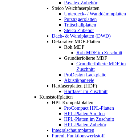
Pavatex Zubehör
Steico Weichfaserplatten
Unterdeck- / Wanddämmplatten
Putzträgerplatten
Trittschallplatten
Steico Zubehör
Dach- & Wandplatten (DWD)
Dekorative MDF-Platten
Roh MDF
Roh MDF im Zuschnitt
Grundierfolierte MDF
Grundierfolierte MDF im
Zuschnitt
ProDesign Lackplatte
Akustikpaneele
Hartfaserplatten (HDF)
Hartfaser im Zuschnitt
Kunststoffplatten
HPL Kompaktplatten
ProCompact HPL-Platten
HPL-Platten Streifen
HPL-Platten im Zuschnitt
HPL-Platten Zubehör
Integralschaumplatten
Purenit Funktionswerkstoff