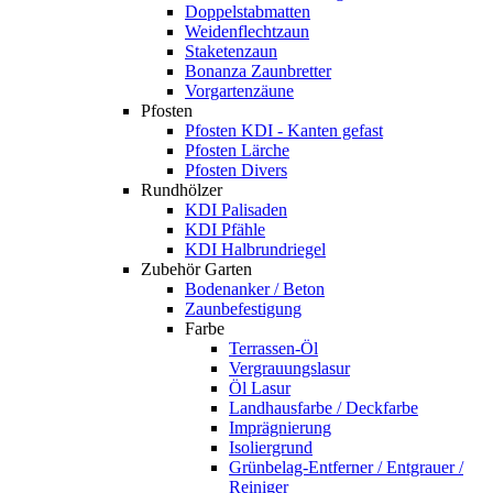
Doppelstabmatten
Weidenflechtzaun
Staketenzaun
Bonanza Zaunbretter
Vorgartenzäune
Pfosten
Pfosten KDI - Kanten gefast
Pfosten Lärche
Pfosten Divers
Rundhölzer
KDI Palisaden
KDI Pfähle
KDI Halbrundriegel
Zubehör Garten
Bodenanker / Beton
Zaunbefestigung
Farbe
Terrassen-Öl
Vergrauungslasur
Öl Lasur
Landhausfarbe / Deckfarbe
Imprägnierung
Isoliergrund
Grünbelag-Entferner / Entgrauer /
Reiniger