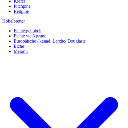
Kiefer
Pitchpine
Redpine
Hobelbretter
Fichte gehobelt
Fichte weiß grund.
Europäische / kanad. Lärche/ Douglasie
Eiche
Meranti