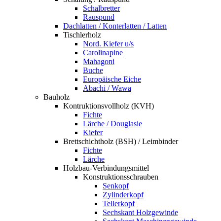
Schalbretter
Rauspund
Dachlatten / Konterlatten / Latten
Tischlerholz
Nord. Kiefer u/s
Carolinapine
Mahagoni
Buche
Europäische Eiche
Abachi / Wawa
Bauholz
Kontruktionsvollholz (KVH)
Fichte
Lärche / Douglasie
Kiefer
Brettschichtholz (BSH) / Leimbinder
Fichte
Lärche
Holzbau-Verbindungsmittel
Konstruktionsschrauben
Senkopf
Zylinderkopf
Tellerkopf
Sechskant Holzgewinde