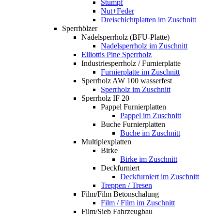
Stumpf
Nut+Feder
Dreischichtplatten im Zuschnitt
Sperrhölzer
Nadelsperrholz (BFU-Platte)
Nadelsperrholz im Zuschnitt
Elliottis Pine Sperrholz
Industriesperrholz / Furnierplatte
Furnierplatte im Zuschnitt
Sperrholz AW 100 wasserfest
Sperrholz im Zuschnitt
Sperrholz IF 20
Pappel Furnierplatten
Pappel im Zuschnitt
Buche Furnierplatten
Buche im Zuschnitt
Multiplexplatten
Birke
Birke im Zuschnitt
Deckfurniert
Deckfurniert im Zuschnitt
Treppen / Tresen
Film/Film Betonschalung
Film / Film im Zuschnitt
Film/Sieb Fahrzeugbau