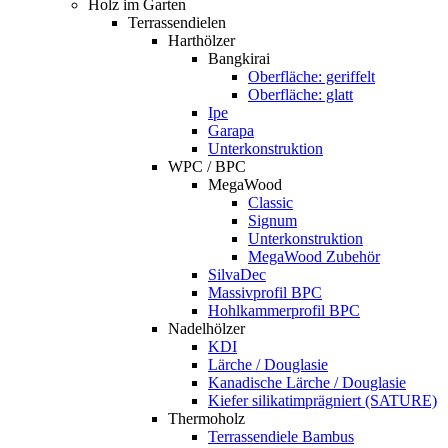
Holz im Garten
Terrassendielen
Harthölzer
Bangkirai
Oberfläche: geriffelt
Oberfläche: glatt
Ipe
Garapa
Unterkonstruktion
WPC / BPC
MegaWood
Classic
Signum
Unterkonstruktion
MegaWood Zubehör
SilvaDec
Massivprofil BPC
Hohlkammerprofil BPC
Nadelhölzer
KDI
Lärche / Douglasie
Kanadische Lärche / Douglasie
Kiefer silikatimprägniert (SATURE)
Thermoholz
Terrassendiele Bambus