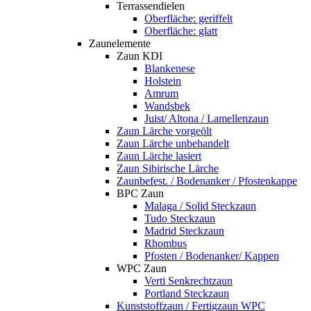
Terrassendielen
Oberfläche: geriffelt
Oberfläche: glatt
Zaunelemente
Zaun KDI
Blankenese
Holstein
Amrum
Wandsbek
Juist/ Altona / Lamellenzaun
Zaun Lärche vorgeölt
Zaun Lärche unbehandelt
Zaun Lärche lasiert
Zaun Sibirische Lärche
Zaunbefest. / Bodenanker / Pfostenkappe
BPC Zaun
Malaga / Solid Steckzaun
Tudo Steckzaun
Madrid Steckzaun
Rhombus
Pfosten / Bodenanker/ Kappen
WPC Zaun
Verti Senkrechtzaun
Portland Steckzaun
Kunststoffzaun / Fertigzaun WPC