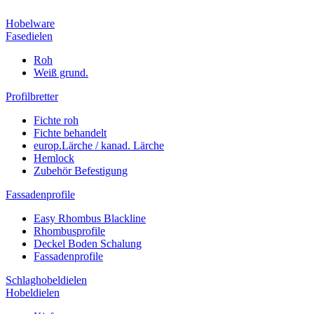
Hobelware
Fasedielen
Roh
Weiß grund.
Profilbretter
Fichte roh
Fichte behandelt
europ.Lärche / kanad. Lärche
Hemlock
Zubehör Befestigung
Fassadenprofile
Easy Rhombus Blackline
Rhombusprofile
Deckel Boden Schalung
Fassadenprofile
Schlaghobeldielen
Hobeldielen