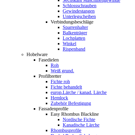
Sechskant Maschinengewinde
Schlossschrauben
Gewindestangen
Unterlegscheiben
Verbindungsbeschläge
Sparrenhalter
Balkenträger
Lochplatten
Winkel
Rispenband
Hobelware
Fasedielen
Roh
Weiß grund.
Profilbretter
Fichte roh
Fichte behandelt
europ.Lärche / kanad. Lärche
Hemlock
Zubehör Befestigung
Fassadenprofile
Easy Rhombus Blackline
Nordische Fichte
Kanadische Lärche
Rhombusprofile