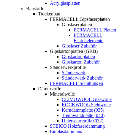
Acrylglasplatten
Baustoffe
Trockenbau
FERMACELL Gipsfaserplatten
Gipsfaserplatten
FERMACELL Platten
FERMACELL
Estrichelemente
Gipsfaser Zubehör
Gipskartonplatten (GKB)
Gipskartonplatten
Gipskarton Zubehör
Ständerwerkprofile
Ständerwerk
Ständerwerk Zubehör
FERMACELL Schüttungen
Dämmstoffe
Mineralwolle
CLIMOWOOL Glaswolle
ROCKWOOL Steinwolle
Kerndämmplatte (035)
Trennwandplatte (040)
Untersparrenfilz (032)
STEICO Holzfaserdämmung
Einblasdämmung