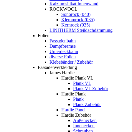
Kalziumsilikat Innenwand
ROCKWOOL
Sonorock (040)
Klemmrock (035)
Kernrock (035)
LINITHERM Steildachdämmung
Folien
Fassadenbahn
Dampfbremse
Unterdeckbahn
diverse Folien
Klebebänder / Zubehör
Fassadenverkleidung
James Hardie
Hardie Plank VL
Plank VL
Plank VL Zubehör
Hardie Plank
Plank
Plank Zubehör
Hardie Panel
Hardie Zubehör
Außenecken
Innenecken
Schrauben