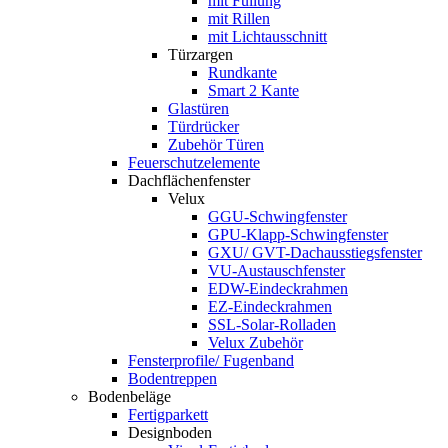
mit Füllung
mit Rillen
mit Lichtausschnitt
Türzargen
Rundkante
Smart 2 Kante
Glastüren
Türdrücker
Zubehör Türen
Feuerschutzelemente
Dachflächenfenster
Velux
GGU-Schwingfenster
GPU-Klapp-Schwingfenster
GXU/ GVT-Dachausstiegsfenster
VU-Austauschfenster
EDW-Eindeckrahmen
EZ-Eindeckrahmen
SSL-Solar-Rolladen
Velux Zubehör
Fensterprofile/ Fugenband
Bodentreppen
Bodenbeläge
Fertigparkett
Designboden