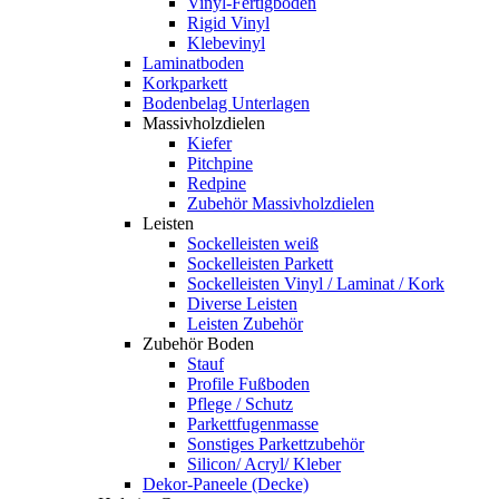
Vinyl-Fertigboden
Rigid Vinyl
Klebevinyl
Laminatboden
Korkparkett
Bodenbelag Unterlagen
Massivholzdielen
Kiefer
Pitchpine
Redpine
Zubehör Massivholzdielen
Leisten
Sockelleisten weiß
Sockelleisten Parkett
Sockelleisten Vinyl / Laminat / Kork
Diverse Leisten
Leisten Zubehör
Zubehör Boden
Stauf
Profile Fußboden
Pflege / Schutz
Parkettfugenmasse
Sonstiges Parkettzubehör
Silicon/ Acryl/ Kleber
Dekor-Paneele (Decke)