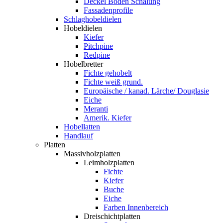
Deckel Boden Schalung
Fassadenprofile
Schlaghobeldielen
Hobeldielen
Kiefer
Pitchpine
Redpine
Hobelbretter
Fichte gehobelt
Fichte weiß grund.
Europäische / kanad. Lärche/ Douglasie
Eiche
Meranti
Amerik. Kiefer
Hobellatten
Handlauf
Platten
Massivholzplatten
Leimholzplatten
Fichte
Kiefer
Buche
Eiche
Farben Innenbereich
Dreischichtplatten