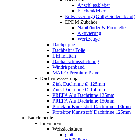
Anschlusskleber
Flächenkleber
Entwässerung (Gully/ Seitenablauf)
EPDM Zubehör
Nahtbänder & Formteile
Aktivierung
Werkzeuge
Dachpappe
Dachbahn/ Folie
Lichtplatten
Dachanschlussdichtung
Windrispenband
MAKO Premium Plane
Dachentwässerung
Zink Dachrinne Ø 125mm
Zink Dachrinne Ø 150mm
PREFA Alu Dachrinne 125mm
PREFA Alu Dachrinne 150mm
Protektor Kunststoff Dachrinne 100mm
Protektor Kunststoff Dachrinne 125mm
Bauelemente
Innentüren
Weisslacktüren
glatt