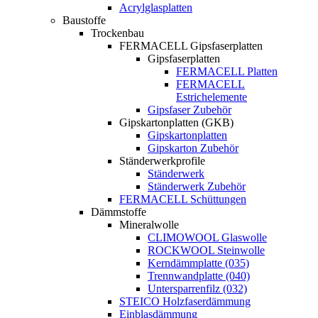
Acrylglasplatten
Baustoffe
Trockenbau
FERMACELL Gipsfaserplatten
Gipsfaserplatten
FERMACELL Platten
FERMACELL
Estrichelemente
Gipsfaser Zubehör
Gipskartonplatten (GKB)
Gipskartonplatten
Gipskarton Zubehör
Ständerwerkprofile
Ständerwerk
Ständerwerk Zubehör
FERMACELL Schüttungen
Dämmstoffe
Mineralwolle
CLIMOWOOL Glaswolle
ROCKWOOL Steinwolle
Kerndämmplatte (035)
Trennwandplatte (040)
Untersparrenfilz (032)
STEICO Holzfaserdämmung
Einblasdämmung