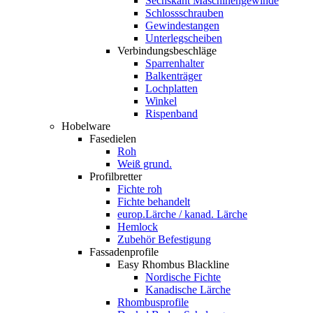
Sechskant Maschinengewinde
Schlossschrauben
Gewindestangen
Unterlegscheiben
Verbindungsbeschläge
Sparrenhalter
Balkenträger
Lochplatten
Winkel
Rispenband
Hobelware
Fasedielen
Roh
Weiß grund.
Profilbretter
Fichte roh
Fichte behandelt
europ.Lärche / kanad. Lärche
Hemlock
Zubehör Befestigung
Fassadenprofile
Easy Rhombus Blackline
Nordische Fichte
Kanadische Lärche
Rhombusprofile