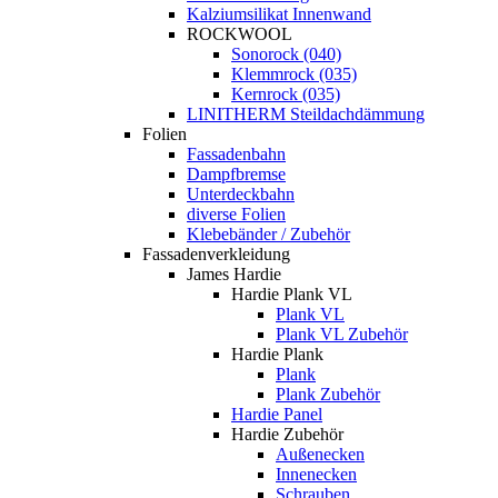
Kalziumsilikat Innenwand
ROCKWOOL
Sonorock (040)
Klemmrock (035)
Kernrock (035)
LINITHERM Steildachdämmung
Folien
Fassadenbahn
Dampfbremse
Unterdeckbahn
diverse Folien
Klebebänder / Zubehör
Fassadenverkleidung
James Hardie
Hardie Plank VL
Plank VL
Plank VL Zubehör
Hardie Plank
Plank
Plank Zubehör
Hardie Panel
Hardie Zubehör
Außenecken
Innenecken
Schrauben