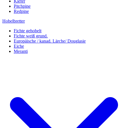
Kiefer
Pitchpine
Redpine
Hobelbretter
Fichte gehobelt
Fichte weiß grund.
Europäische / kanad. Lärche/ Douglasie
Eiche
Meranti