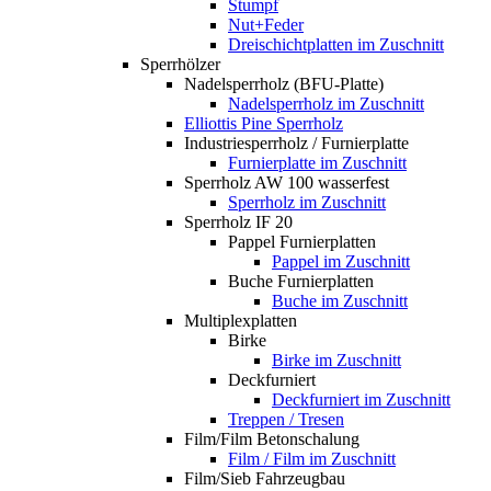
Stumpf
Nut+Feder
Dreischichtplatten im Zuschnitt
Sperrhölzer
Nadelsperrholz (BFU-Platte)
Nadelsperrholz im Zuschnitt
Elliottis Pine Sperrholz
Industriesperrholz / Furnierplatte
Furnierplatte im Zuschnitt
Sperrholz AW 100 wasserfest
Sperrholz im Zuschnitt
Sperrholz IF 20
Pappel Furnierplatten
Pappel im Zuschnitt
Buche Furnierplatten
Buche im Zuschnitt
Multiplexplatten
Birke
Birke im Zuschnitt
Deckfurniert
Deckfurniert im Zuschnitt
Treppen / Tresen
Film/Film Betonschalung
Film / Film im Zuschnitt
Film/Sieb Fahrzeugbau