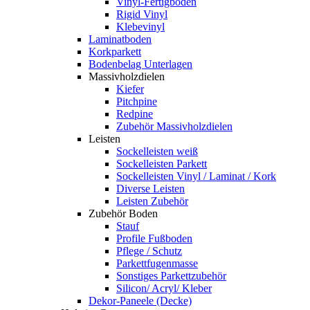
Vinyl-Fertigboden
Rigid Vinyl
Klebevinyl
Laminatboden
Korkparkett
Bodenbelag Unterlagen
Massivholzdielen
Kiefer
Pitchpine
Redpine
Zubehör Massivholzdielen
Leisten
Sockelleisten weiß
Sockelleisten Parkett
Sockelleisten Vinyl / Laminat / Kork
Diverse Leisten
Leisten Zubehör
Zubehör Boden
Stauf
Profile Fußboden
Pflege / Schutz
Parkettfugenmasse
Sonstiges Parkettzubehör
Silicon/ Acryl/ Kleber
Dekor-Paneele (Decke)