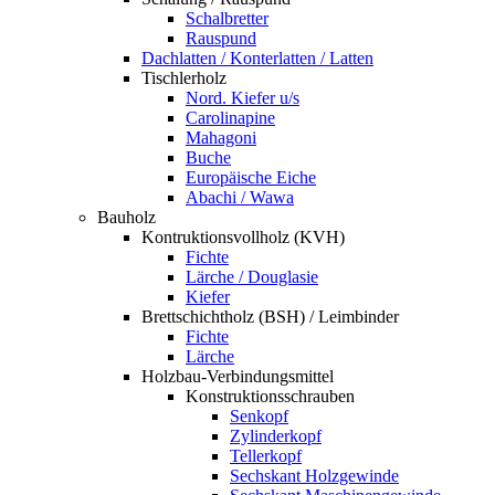
Schalbretter
Rauspund
Dachlatten / Konterlatten / Latten
Tischlerholz
Nord. Kiefer u/s
Carolinapine
Mahagoni
Buche
Europäische Eiche
Abachi / Wawa
Bauholz
Kontruktionsvollholz (KVH)
Fichte
Lärche / Douglasie
Kiefer
Brettschichtholz (BSH) / Leimbinder
Fichte
Lärche
Holzbau-Verbindungsmittel
Konstruktionsschrauben
Senkopf
Zylinderkopf
Tellerkopf
Sechskant Holzgewinde