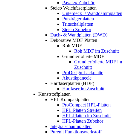
Pavatex Zubehör
Steico Weichfaserplatten
Unterdeck- / Wanddämmplatten
Putzträgerplatten
Trittschallplatten
Steico Zubehör
Dach- & Wandplatten (DWD)
Dekorative MDF-Platten
Roh MDF
Roh MDF im Zuschnitt
Grundierfolierte MDF
Grundierfolierte MDF im
Zuschnitt
ProDesign Lackplatte
Akustikpaneele
Hartfaserplatten (HDF)
Hartfaser im Zuschnitt
Kunststoffplatten
HPL Kompaktplatten
ProCompact HPL-Platten
HPL-Platten Streifen
HPL-Platten im Zuschnitt
HPL-Platten Zubehör
Integralschaumplatten
Purenit Funktionswerkstoff