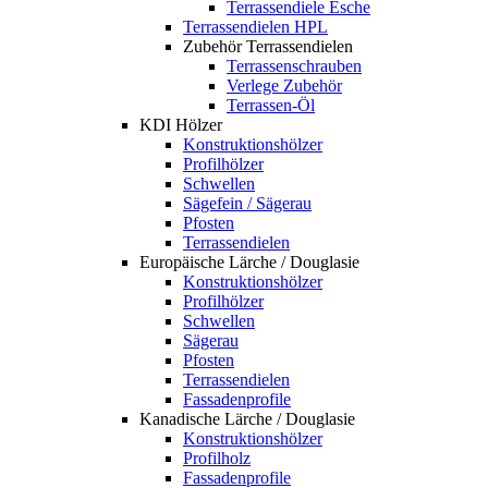
Terrassendiele Esche
Terrassendielen HPL
Zubehör Terrassendielen
Terrassenschrauben
Verlege Zubehör
Terrassen-Öl
KDI Hölzer
Konstruktionshölzer
Profilhölzer
Schwellen
Sägefein / Sägerau
Pfosten
Terrassendielen
Europäische Lärche / Douglasie
Konstruktionshölzer
Profilhölzer
Schwellen
Sägerau
Pfosten
Terrassendielen
Fassadenprofile
Kanadische Lärche / Douglasie
Konstruktionshölzer
Profilholz
Fassadenprofile