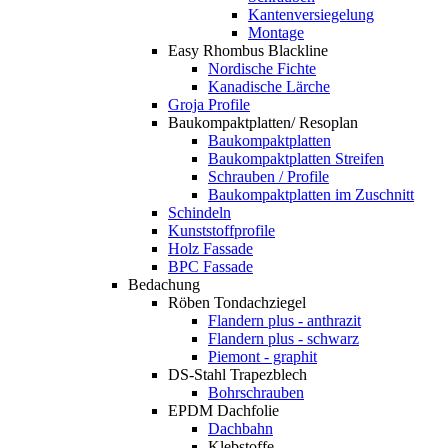
Kantenversiegelung
Montage
Easy Rhombus Blackline
Nordische Fichte
Kanadische Lärche
Groja Profile
Baukompaktplatten/ Resoplan
Baukompaktplatten
Baukompaktplatten Streifen
Schrauben / Profile
Baukompaktplatten im Zuschnitt
Schindeln
Kunststoffprofile
Holz Fassade
BPC Fassade
Bedachung
Röben Tondachziegel
Flandern plus - anthrazit
Flandern plus - schwarz
Piemont - graphit
DS-Stahl Trapezblech
Bohrschrauben
EPDM Dachfolie
Dachbahn
Klebstoffe