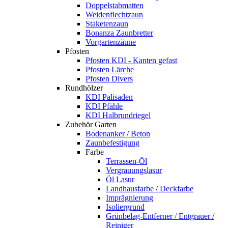
Doppelstabmatten
Weidenflechtzaun
Staketenzaun
Bonanza Zaunbretter
Vorgartenzäune
Pfosten
Pfosten KDI - Kanten gefast
Pfosten Lärche
Pfosten Divers
Rundhölzer
KDI Palisaden
KDI Pfähle
KDI Halbrundriegel
Zubehör Garten
Bodenanker / Beton
Zaunbefestigung
Farbe
Terrassen-Öl
Vergrauungslasur
Öl Lasur
Landhausfarbe / Deckfarbe
Imprägnierung
Isoliergrund
Grünbelag-Entferner / Entgrauer /
Reiniger