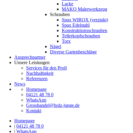
Lacke
MAKO Malerwerkzeug
Schrauben
Spax WIROX (verzinkt)
Spax Edelstahl
Konstruktionsschrauben
Tellerkopfschrauben
Torx
Nägel
Diverse Gartenbeschläge
Ansprechpartner
Unsere Leistungen
Services für den Profi
Nachhaltigkeit
Referenzen
News
Homepage
04121 48 78 0
WhatsApp
Grosshandel@holz-junge.de
Kontakt
Homepage
|
04121 48 78 0
|
WhatsApp