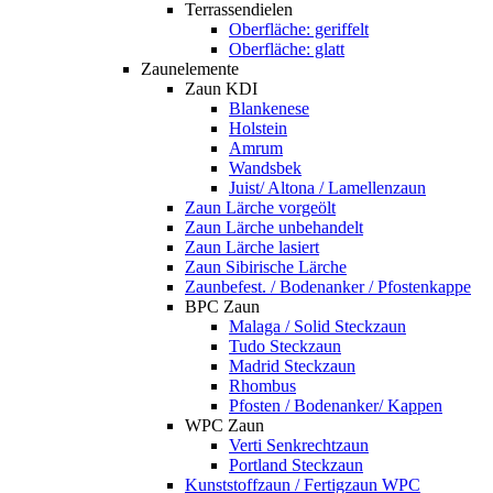
Terrassendielen
Oberfläche: geriffelt
Oberfläche: glatt
Zaunelemente
Zaun KDI
Blankenese
Holstein
Amrum
Wandsbek
Juist/ Altona / Lamellenzaun
Zaun Lärche vorgeölt
Zaun Lärche unbehandelt
Zaun Lärche lasiert
Zaun Sibirische Lärche
Zaunbefest. / Bodenanker / Pfostenkappe
BPC Zaun
Malaga / Solid Steckzaun
Tudo Steckzaun
Madrid Steckzaun
Rhombus
Pfosten / Bodenanker/ Kappen
WPC Zaun
Verti Senkrechtzaun
Portland Steckzaun
Kunststoffzaun / Fertigzaun WPC