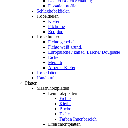
Deckel Boden Schalung
Fassadenprofile
Schlaghobeldielen
Hobeldielen
Kiefer
Pitchpine
Redpine
Hobelbretter
Fichte gehobelt
Fichte weiß grund.
Europäische / kanad. Lärche/ Douglasie
Eiche
Meranti
Amerik. Kiefer
Hobellatten
Handlauf
Platten
Massivholzplatten
Leimholzplatten
Fichte
Kiefer
Buche
Eiche
Farben Innenbereich
Dreischichtplatten