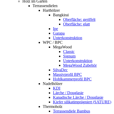
Holz im Garten
Terrassendielen
Harthölzer
Bangkirai
Oberfläche: geriffelt
Oberfläche: glatt
Ipe
Garapa
Unterkonstruktion
WPC / BPC
MegaWood
Classic
Signum
Unterkonstruktion
MegaWood Zubehör
SilvaDec
Massivprofil BPC
Hohlkammerprofil BPC
Nadelhölzer
KDI
Lärche / Douglasie
Kanadische Lärche / Douglasie
Kiefer silikatimprägniert (SATURE)
Thermoholz
Terrassendiele Bambus