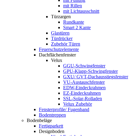
mit Füllung
mit Rillen
mit Lichtausschnitt
Türzargen
Rundkante
Smart 2 Kante
Glastüren
Türdrücker
Zubehör Türen
Feuerschutzelemente
Dachflächenfenster
Velux
GGU-Schwingfenster
GPU-Klapp-Schwingfenster
GXU/ GVT-Dachausstiegsfenster
VU-Austauschfenster
EDW-Eindeckrahmen
EZ-Eindeckrahmen
SSL-Solar-Rolladen
Velux Zubehör
Fensterprofile/ Fugenband
Bodentreppen
Bodenbeläge
Fertigparkett
Designboden