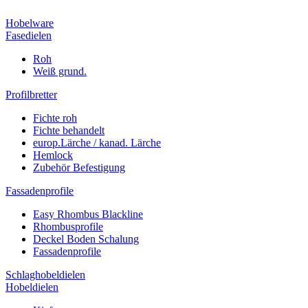
Hobelware
Fasedielen
Roh
Weiß grund.
Profilbretter
Fichte roh
Fichte behandelt
europ.Lärche / kanad. Lärche
Hemlock
Zubehör Befestigung
Fassadenprofile
Easy Rhombus Blackline
Rhombusprofile
Deckel Boden Schalung
Fassadenprofile
Schlaghobeldielen
Hobeldielen