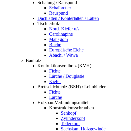
Schalung / Rauspund
Schalbretter
Rauspund
Dachlatten / Konterlatten / Latten
Tischlerholz
Nord. Kiefer u/s
Carolinapine
Mahagoni
Buche
Europäische Eiche
Abachi / Wawa
Bauholz
Kontruktionsvollholz (KVH)
Fichte
Lärche / Douglasie
Kiefer
Brettschichtholz (BSH) / Leimbinder
Fichte
Lärche
Holzbau-Verbindungsmittel
Konstruktionsschrauben
Senkopf
Zylinderkopf
Tellerkopf
Sechskant Holzgewinde