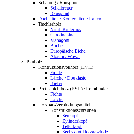
Schalung / Rauspund
Schalbretter
Rauspund
Dachlatten / Konterlatten / Latten
Tischlerholz
Nord. Kiefer u/s
Carolinapine
Mahagoni
Buche
Europäische Eiche
Abachi / Wawa
Bauholz
Kontruktionsvollholz (KVH)
Fichte
Lärche / Douglasie
Kiefer
Brettschichtholz (BSH) / Leimbinder
Fichte
Lärche
Holzbau-Verbindungsmittel
Konstruktionsschrauben
Senkopf
Zylinderkopf
Tellerkopf
Sechskant Holzgewinde