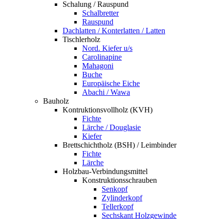
Schalung / Rauspund
Schalbretter
Rauspund
Dachlatten / Konterlatten / Latten
Tischlerholz
Nord. Kiefer u/s
Carolinapine
Mahagoni
Buche
Europäische Eiche
Abachi / Wawa
Bauholz
Kontruktionsvollholz (KVH)
Fichte
Lärche / Douglasie
Kiefer
Brettschichtholz (BSH) / Leimbinder
Fichte
Lärche
Holzbau-Verbindungsmittel
Konstruktionsschrauben
Senkopf
Zylinderkopf
Tellerkopf
Sechskant Holzgewinde