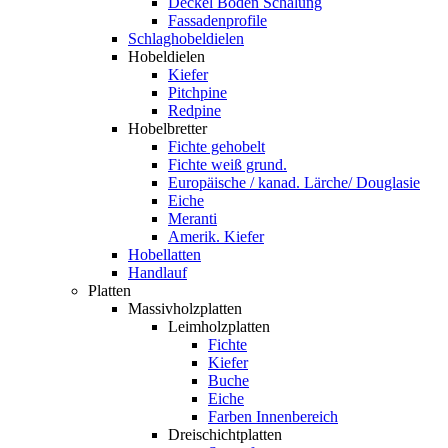
Deckel Boden Schalung
Fassadenprofile
Schlaghobeldielen
Hobeldielen
Kiefer
Pitchpine
Redpine
Hobelbretter
Fichte gehobelt
Fichte weiß grund.
Europäische / kanad. Lärche/ Douglasie
Eiche
Meranti
Amerik. Kiefer
Hobellatten
Handlauf
Platten
Massivholzplatten
Leimholzplatten
Fichte
Kiefer
Buche
Eiche
Farben Innenbereich
Dreischichtplatten