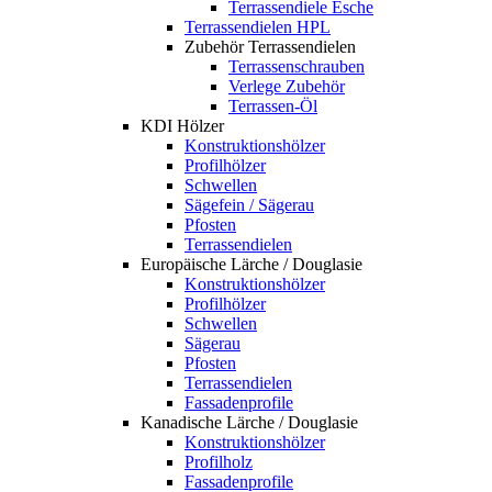
Terrassendiele Esche
Terrassendielen HPL
Zubehör Terrassendielen
Terrassenschrauben
Verlege Zubehör
Terrassen-Öl
KDI Hölzer
Konstruktionshölzer
Profilhölzer
Schwellen
Sägefein / Sägerau
Pfosten
Terrassendielen
Europäische Lärche / Douglasie
Konstruktionshölzer
Profilhölzer
Schwellen
Sägerau
Pfosten
Terrassendielen
Fassadenprofile
Kanadische Lärche / Douglasie
Konstruktionshölzer
Profilholz
Fassadenprofile