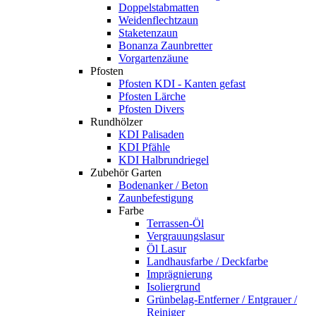
Doppelstabmatten
Weidenflechtzaun
Staketenzaun
Bonanza Zaunbretter
Vorgartenzäune
Pfosten
Pfosten KDI - Kanten gefast
Pfosten Lärche
Pfosten Divers
Rundhölzer
KDI Palisaden
KDI Pfähle
KDI Halbrundriegel
Zubehör Garten
Bodenanker / Beton
Zaunbefestigung
Farbe
Terrassen-Öl
Vergrauungslasur
Öl Lasur
Landhausfarbe / Deckfarbe
Imprägnierung
Isoliergrund
Grünbelag-Entferner / Entgrauer /
Reiniger