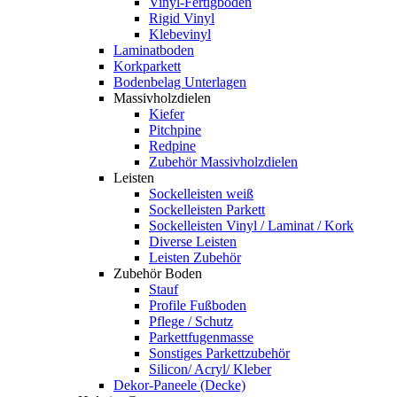
Vinyl-Fertigboden
Rigid Vinyl
Klebevinyl
Laminatboden
Korkparkett
Bodenbelag Unterlagen
Massivholzdielen
Kiefer
Pitchpine
Redpine
Zubehör Massivholzdielen
Leisten
Sockelleisten weiß
Sockelleisten Parkett
Sockelleisten Vinyl / Laminat / Kork
Diverse Leisten
Leisten Zubehör
Zubehör Boden
Stauf
Profile Fußboden
Pflege / Schutz
Parkettfugenmasse
Sonstiges Parkettzubehör
Silicon/ Acryl/ Kleber
Dekor-Paneele (Decke)