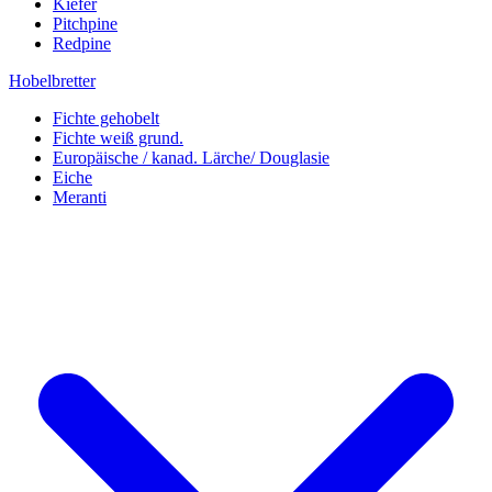
Kiefer
Pitchpine
Redpine
Hobelbretter
Fichte gehobelt
Fichte weiß grund.
Europäische / kanad. Lärche/ Douglasie
Eiche
Meranti