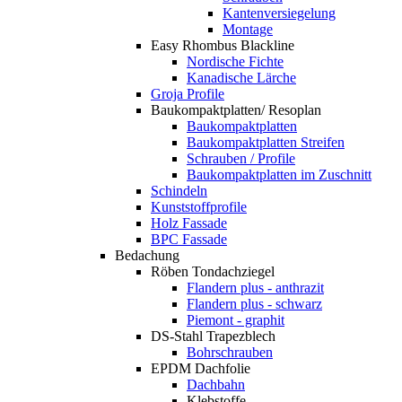
Kantenversiegelung
Montage
Easy Rhombus Blackline
Nordische Fichte
Kanadische Lärche
Groja Profile
Baukompaktplatten/ Resoplan
Baukompaktplatten
Baukompaktplatten Streifen
Schrauben / Profile
Baukompaktplatten im Zuschnitt
Schindeln
Kunststoffprofile
Holz Fassade
BPC Fassade
Bedachung
Röben Tondachziegel
Flandern plus - anthrazit
Flandern plus - schwarz
Piemont - graphit
DS-Stahl Trapezblech
Bohrschrauben
EPDM Dachfolie
Dachbahn
Klebstoffe