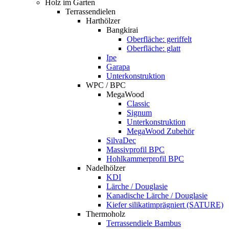
Holz im Garten
Terrassendielen
Harthölzer
Bangkirai
Oberfläche: geriffelt
Oberfläche: glatt
Ipe
Garapa
Unterkonstruktion
WPC / BPC
MegaWood
Classic
Signum
Unterkonstruktion
MegaWood Zubehör
SilvaDec
Massivprofil BPC
Hohlkammerprofil BPC
Nadelhölzer
KDI
Lärche / Douglasie
Kanadische Lärche / Douglasie
Kiefer silikatimprägniert (SATURE)
Thermoholz
Terrassendiele Bambus