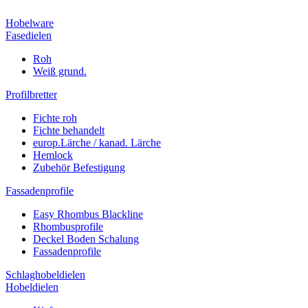
Hobelware
Fasedielen
Roh
Weiß grund.
Profilbretter
Fichte roh
Fichte behandelt
europ.Lärche / kanad. Lärche
Hemlock
Zubehör Befestigung
Fassadenprofile
Easy Rhombus Blackline
Rhombusprofile
Deckel Boden Schalung
Fassadenprofile
Schlaghobeldielen
Hobeldielen