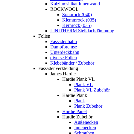
Kalziumsilikat Innenwand
ROCKWOOL
Sonorock (040)
Klemmrock (035)
Kernrock (035)
LINITHERM Steildachdämmung
Folien
Fassadenbahn
Dampfbremse
Unterdeckbahn
diverse Folien
Klebebänder / Zubehör
Fassadenverkleidung
James Hardie
Hardie Plank VL
Plank VL
Plank VL Zubehör
Hardie Plank
Plank
Plank Zubehör
Hardie Panel
Hardie Zubehör
Außenecken
Innenecken
Schrauben