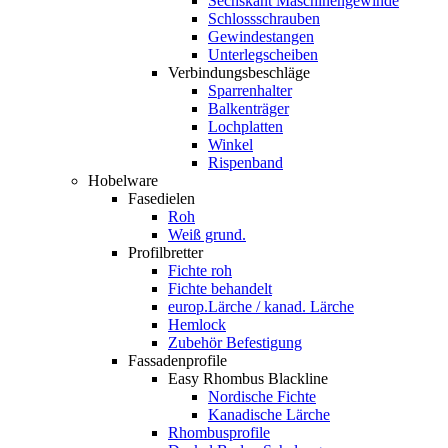
Sechskant Maschinengewinde
Schlossschrauben
Gewindestangen
Unterlegscheiben
Verbindungsbeschläge
Sparrenhalter
Balkenträger
Lochplatten
Winkel
Rispenband
Hobelware
Fasedielen
Roh
Weiß grund.
Profilbretter
Fichte roh
Fichte behandelt
europ.Lärche / kanad. Lärche
Hemlock
Zubehör Befestigung
Fassadenprofile
Easy Rhombus Blackline
Nordische Fichte
Kanadische Lärche
Rhombusprofile