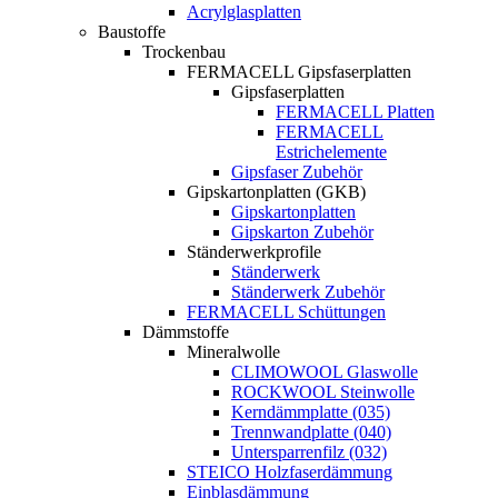
Acrylglasplatten
Baustoffe
Trockenbau
FERMACELL Gipsfaserplatten
Gipsfaserplatten
FERMACELL Platten
FERMACELL
Estrichelemente
Gipsfaser Zubehör
Gipskartonplatten (GKB)
Gipskartonplatten
Gipskarton Zubehör
Ständerwerkprofile
Ständerwerk
Ständerwerk Zubehör
FERMACELL Schüttungen
Dämmstoffe
Mineralwolle
CLIMOWOOL Glaswolle
ROCKWOOL Steinwolle
Kerndämmplatte (035)
Trennwandplatte (040)
Untersparrenfilz (032)
STEICO Holzfaserdämmung
Einblasdämmung