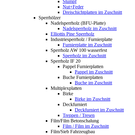
Stumpf
Nut+Feder
Dreischichtplatten im Zuschnitt
Sperrhölzer
Nadelsperrholz (BFU-Platte)
Nadelsperrholz im Zuschnitt
Elliottis Pine Sperrholz
Industriesperrholz / Furnierplatte
Furnierplatte im Zuschnitt
Sperrholz AW 100 wasserfest
Sperrholz im Zuschnitt
Sperrholz IF 20
Pappel Furnierplatten
Pappel im Zuschnitt
Buche Furnierplatten
Buche im Zuschnitt
Multiplexplatten
Birke
Birke im Zuschnitt
Deckfurniert
Deckfurniert im Zuschnitt
Treppen / Tresen
Film/Film Betonschalung
Film / Film im Zuschnitt
Film/Sieb Fahrzeugbau