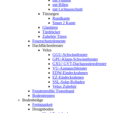
mit Füllung
mit Rillen
mit Lichtausschnitt
Türzargen
Rundkante
Smart 2 Kante
Glastüren
Türdrücker
Zubehör Türen
Feuerschutzelemente
Dachflächenfenster
Velux
GGU-Schwingfenster
GPU-Klapp-Schwingfenster
GXU/ GVT-Dachausstiegsfenster
VU-Austauschfenster
EDW-Eindeckrahmen
EZ-Eindeckrahmen
SSL-Solar-Rolladen
Velux Zubehör
Fensterprofile/ Fugenband
Bodentreppen
Bodenbeläge
Fertigparkett
Designboden