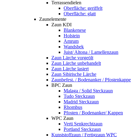
Terrassendielen
Oberfläche: geriffelt
Oberfläche: glatt
Zaunelemente
Zaun KDI
Blankenese
Holstein
Amrum
Wandsbek
Juist/ Altona / Lamellenzaun
Zaun Lärche vorgeölt
Zaun Lärche unbehandelt
Zaun Lärche lasiert
Zaun Sibirische Lärche
Zaunbefest. / Bodenanker / Pfostenkappe
BPC Zaun
Malaga / Solid Steckzaun
Tudo Steckzaun
Madrid Steckzaun
Rhombus
Pfosten / Bodenanker/ Kappen
WPC Zaun
Verti Senkrechtzaun
Portland Steckzaun
Kunststoffzaun / Fertigzaun WPC