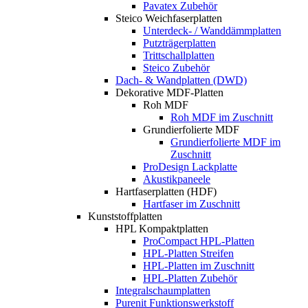
Pavatex Zubehör
Steico Weichfaserplatten
Unterdeck- / Wanddämmplatten
Putzträgerplatten
Trittschallplatten
Steico Zubehör
Dach- & Wandplatten (DWD)
Dekorative MDF-Platten
Roh MDF
Roh MDF im Zuschnitt
Grundierfolierte MDF
Grundierfolierte MDF im
Zuschnitt
ProDesign Lackplatte
Akustikpaneele
Hartfaserplatten (HDF)
Hartfaser im Zuschnitt
Kunststoffplatten
HPL Kompaktplatten
ProCompact HPL-Platten
HPL-Platten Streifen
HPL-Platten im Zuschnitt
HPL-Platten Zubehör
Integralschaumplatten
Purenit Funktionswerkstoff