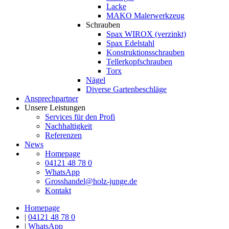
Lacke
MAKO Malerwerkzeug
Schrauben
Spax WIROX (verzinkt)
Spax Edelstahl
Konstruktionsschrauben
Tellerkopfschrauben
Torx
Nägel
Diverse Gartenbeschläge
Ansprechpartner
Unsere Leistungen
Services für den Profi
Nachhaltigkeit
Referenzen
News
Homepage
04121 48 78 0
WhatsApp
Grosshandel@holz-junge.de
Kontakt
Homepage
|
04121 48 78 0
|
WhatsApp