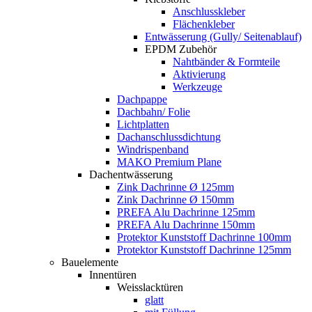
Anschlusskleber
Flächenkleber
Entwässerung (Gully/ Seitenablauf)
EPDM Zubehör
Nahtbänder & Formteile
Aktivierung
Werkzeuge
Dachpappe
Dachbahn/ Folie
Lichtplatten
Dachanschlussdichtung
Windrispenband
MAKO Premium Plane
Dachentwässerung
Zink Dachrinne Ø 125mm
Zink Dachrinne Ø 150mm
PREFA Alu Dachrinne 125mm
PREFA Alu Dachrinne 150mm
Protektor Kunststoff Dachrinne 100mm
Protektor Kunststoff Dachrinne 125mm
Bauelemente
Innentüren
Weisslacktüren
glatt