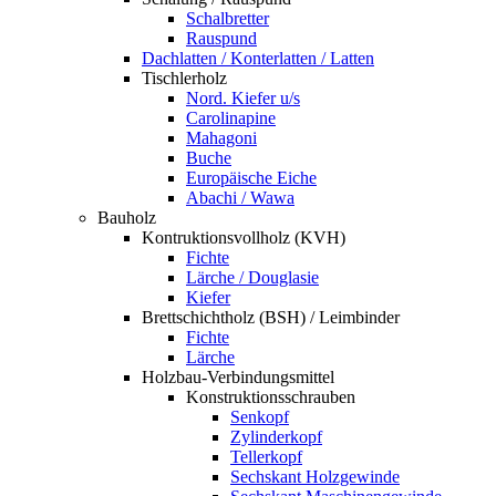
Schalbretter
Rauspund
Dachlatten / Konterlatten / Latten
Tischlerholz
Nord. Kiefer u/s
Carolinapine
Mahagoni
Buche
Europäische Eiche
Abachi / Wawa
Bauholz
Kontruktionsvollholz (KVH)
Fichte
Lärche / Douglasie
Kiefer
Brettschichtholz (BSH) / Leimbinder
Fichte
Lärche
Holzbau-Verbindungsmittel
Konstruktionsschrauben
Senkopf
Zylinderkopf
Tellerkopf
Sechskant Holzgewinde