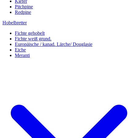
Kiefer
Pitchpine
Redpine
Hobelbretter
Fichte gehobelt
Fichte weiß grund.
Europäische / kanad. Lärche/ Douglasie
Eiche
Meranti