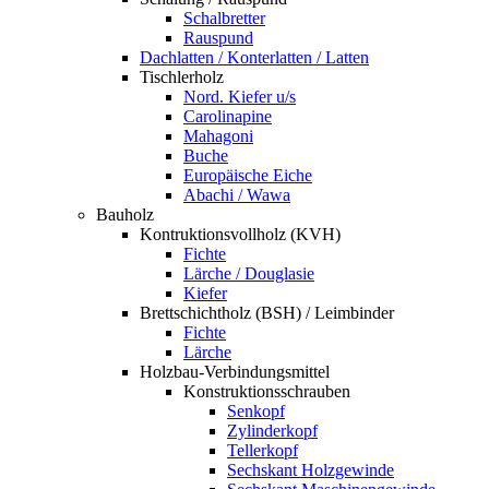
Schalbretter
Rauspund
Dachlatten / Konterlatten / Latten
Tischlerholz
Nord. Kiefer u/s
Carolinapine
Mahagoni
Buche
Europäische Eiche
Abachi / Wawa
Bauholz
Kontruktionsvollholz (KVH)
Fichte
Lärche / Douglasie
Kiefer
Brettschichtholz (BSH) / Leimbinder
Fichte
Lärche
Holzbau-Verbindungsmittel
Konstruktionsschrauben
Senkopf
Zylinderkopf
Tellerkopf
Sechskant Holzgewinde