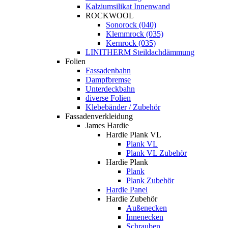
Kalziumsilikat Innenwand
ROCKWOOL
Sonorock (040)
Klemmrock (035)
Kernrock (035)
LINITHERM Steildachdämmung
Folien
Fassadenbahn
Dampfbremse
Unterdeckbahn
diverse Folien
Klebebänder / Zubehör
Fassadenverkleidung
James Hardie
Hardie Plank VL
Plank VL
Plank VL Zubehör
Hardie Plank
Plank
Plank Zubehör
Hardie Panel
Hardie Zubehör
Außenecken
Innenecken
Schrauben