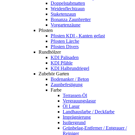
Doppelstabmatten
Weidenflechtzaun
Staketenzaun
Bonanza Zaunbretter
Vorgartenzäune
Pfosten
Pfosten KDI - Kanten gefast
Pfosten Lärche
Pfosten Divers
Rundhölzer
KDI Palisaden
KDI Pfähle
KDI Halbrundriegel
Zubehör Garten
Bodenanker / Beton
Zaunbefestigung
Farbe
Terrassen-Öl
Vergrauungslasur
Öl Lasur
Landhausfarbe / Deckfarbe
Imprägnierung
Isoliergrund
Grünbelag-Entferner / Entgrauer /
Reiniger