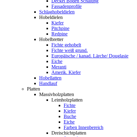
Deckel Boden Schalung
Fassadenprofile
Schlaghobeldielen
Hobeldielen
Kiefer
Pitchpine
Redpine
Hobelbretter
Fichte gehobelt
Fichte weiß grund.
Europäische / kanad. Lärche/ Douglasie
Eiche
Meranti
Amerik. Kiefer
Hobellatten
Handlauf
Platten
Massivholzplatten
Leimholzplatten
Fichte
Kiefer
Buche
Eiche
Farben Innenbereich
Dreischichtplatten