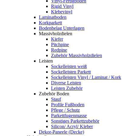
Vinyl-Fertigboden
Rigid Vinyl
Klebevinyl
Laminatboden
Korkparkett
Bodenbelag Unterlagen
Massivholzdielen
Kiefer
Pitchpine
Redpine
Zubehör Massivholzdielen
Leisten
Sockelleisten weiß
Sockelleisten Parkett
Sockelleisten Vinyl / Laminat / Kork
Diverse Leisten
Leisten Zubehör
Zubehör Boden
Stauf
Profile Fußboden
Pflege / Schutz
Parkettfugenmasse
Sonstiges Parkettzubehör
Silicon/ Acryl/ Kleber
Dekor-Paneele (Decke)