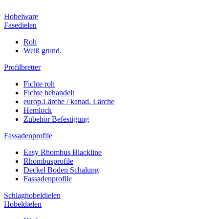
Hobelware
Fasedielen
Roh
Weiß grund.
Profilbretter
Fichte roh
Fichte behandelt
europ.Lärche / kanad. Lärche
Hemlock
Zubehör Befestigung
Fassadenprofile
Easy Rhombus Blackline
Rhombusprofile
Deckel Boden Schalung
Fassadenprofile
Schlaghobeldielen
Hobeldielen