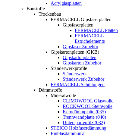
Acrylglasplatten
Baustoffe
Trockenbau
FERMACELL Gipsfaserplatten
Gipsfaserplatten
FERMACELL Platten
FERMACELL
Estrichelemente
Gipsfaser Zubehör
Gipskartonplatten (GKB)
Gipskartonplatten
Gipskarton Zubehör
Ständerwerkprofile
Ständerwerk
Ständerwerk Zubehör
FERMACELL Schüttungen
Dämmstoffe
Mineralwolle
CLIMOWOOL Glaswolle
ROCKWOOL Steinwolle
Kerndämmplatte (035)
Trennwandplatte (040)
Untersparrenfilz (032)
STEICO Holzfaserdämmung
Einblasdämmung