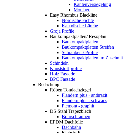
Kantenversiegelung
Montage
Easy Rhombus Blackline
Nordische Fichte
Kanadische Lärche
Groja Profile
Baukompaktplatten/ Resoplan
Baukompaktplatten
Baukompaktplatten Streifen
Schrauben / Profile
Baukompaktplatten im Zuschnitt
Schindeln
Kunststoffprofile
Holz Fassade
BPC Fassade
Bedachung
Röben Tondachziegel
Flandern plus - anthrazit
Flandern plus - schwarz
Piemont - graphit
DS-Stahl Trapezblech
Bohrschrauben
EPDM Dachfolie
Dachbahn
Klebstoffe