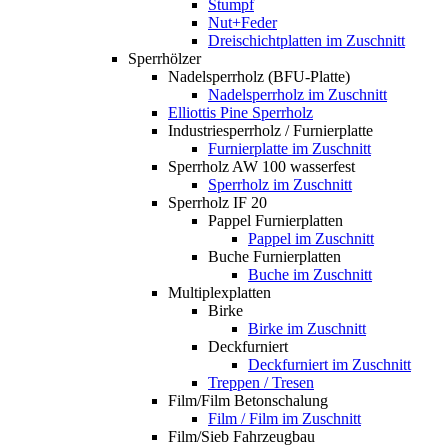
Stumpf
Nut+Feder
Dreischichtplatten im Zuschnitt
Sperrhölzer
Nadelsperrholz (BFU-Platte)
Nadelsperrholz im Zuschnitt
Elliottis Pine Sperrholz
Industriesperrholz / Furnierplatte
Furnierplatte im Zuschnitt
Sperrholz AW 100 wasserfest
Sperrholz im Zuschnitt
Sperrholz IF 20
Pappel Furnierplatten
Pappel im Zuschnitt
Buche Furnierplatten
Buche im Zuschnitt
Multiplexplatten
Birke
Birke im Zuschnitt
Deckfurniert
Deckfurniert im Zuschnitt
Treppen / Tresen
Film/Film Betonschalung
Film / Film im Zuschnitt
Film/Sieb Fahrzeugbau