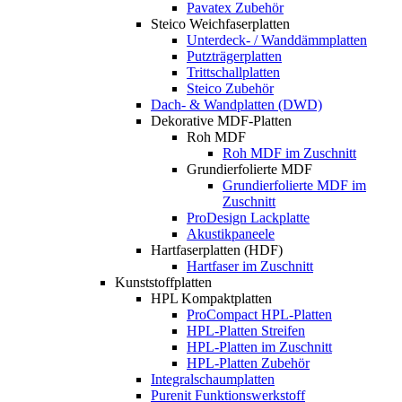
Pavatex Zubehör
Steico Weichfaserplatten
Unterdeck- / Wanddämmplatten
Putzträgerplatten
Trittschallplatten
Steico Zubehör
Dach- & Wandplatten (DWD)
Dekorative MDF-Platten
Roh MDF
Roh MDF im Zuschnitt
Grundierfolierte MDF
Grundierfolierte MDF im
Zuschnitt
ProDesign Lackplatte
Akustikpaneele
Hartfaserplatten (HDF)
Hartfaser im Zuschnitt
Kunststoffplatten
HPL Kompaktplatten
ProCompact HPL-Platten
HPL-Platten Streifen
HPL-Platten im Zuschnitt
HPL-Platten Zubehör
Integralschaumplatten
Purenit Funktionswerkstoff