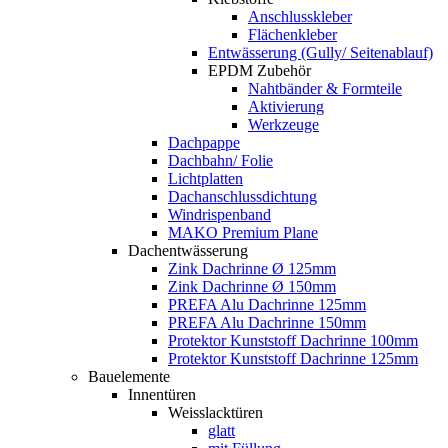
Anschlusskleber
Flächenkleber
Entwässerung (Gully/ Seitenablauf)
EPDM Zubehör
Nahtbänder & Formteile
Aktivierung
Werkzeuge
Dachpappe
Dachbahn/ Folie
Lichtplatten
Dachanschlussdichtung
Windrispenband
MAKO Premium Plane
Dachentwässerung
Zink Dachrinne Ø 125mm
Zink Dachrinne Ø 150mm
PREFA Alu Dachrinne 125mm
PREFA Alu Dachrinne 150mm
Protektor Kunststoff Dachrinne 100mm
Protektor Kunststoff Dachrinne 125mm
Bauelemente
Innentüren
Weisslacktüren
glatt