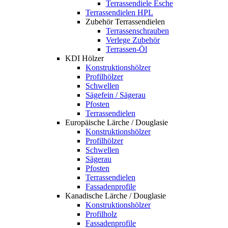
Terrassendiele Esche
Terrassendielen HPL
Zubehör Terrassendielen
Terrassenschrauben
Verlege Zubehör
Terrassen-Öl
KDI Hölzer
Konstruktionshölzer
Profilhölzer
Schwellen
Sägefein / Sägerau
Pfosten
Terrassendielen
Europäische Lärche / Douglasie
Konstruktionshölzer
Profilhölzer
Schwellen
Sägerau
Pfosten
Terrassendielen
Fassadenprofile
Kanadische Lärche / Douglasie
Konstruktionshölzer
Profilholz
Fassadenprofile