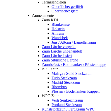
Terrassendielen
Oberfläche: geriffelt
Oberfläche: glatt
Zaunelemente
Zaun KDI
Blankenese
Holstein
Amrum
Wandsbek
Juist/ Altona / Lamellenzaun
Zaun Lärche vorgeölt
Zaun Lärche unbehandelt
Zaun Lärche lasiert
Zaun Sibirische Lärche
Zaunbefest. / Bodenanker / Pfostenkappe
BPC Zaun
Malaga / Solid Steckzaun
Tudo Steckzaun
Madrid Steckzaun
Rhombus
Pfosten / Bodenanker/ Kappen
WPC Zaun
Verti Senkrechtzaun
Portland Steckzaun
Kunststoffzaun / Fertigzaun WPC