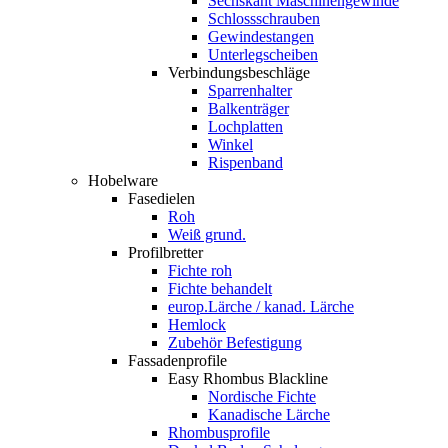
Sechskant Maschinengewinde
Schlossschrauben
Gewindestangen
Unterlegscheiben
Verbindungsbeschläge
Sparrenhalter
Balkenträger
Lochplatten
Winkel
Rispenband
Hobelware
Fasedielen
Roh
Weiß grund.
Profilbretter
Fichte roh
Fichte behandelt
europ.Lärche / kanad. Lärche
Hemlock
Zubehör Befestigung
Fassadenprofile
Easy Rhombus Blackline
Nordische Fichte
Kanadische Lärche
Rhombusprofile