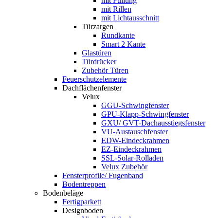
mit Füllung
mit Rillen
mit Lichtausschnitt
Türzargen
Rundkante
Smart 2 Kante
Glastüren
Türdrücker
Zubehör Türen
Feuerschutzelemente
Dachflächenfenster
Velux
GGU-Schwingfenster
GPU-Klapp-Schwingfenster
GXU/ GVT-Dachausstiegsfenster
VU-Austauschfenster
EDW-Eindeckrahmen
EZ-Eindeckrahmen
SSL-Solar-Rolladen
Velux Zubehör
Fensterprofile/ Fugenband
Bodentreppen
Bodenbeläge
Fertigparkett
Designboden