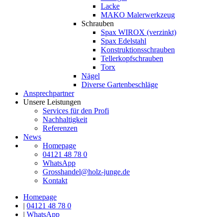
Lacke
MAKO Malerwerkzeug
Schrauben
Spax WIROX (verzinkt)
Spax Edelstahl
Konstruktionsschrauben
Tellerkopfschrauben
Torx
Nägel
Diverse Gartenbeschläge
Ansprechpartner
Unsere Leistungen
Services für den Profi
Nachhaltigkeit
Referenzen
News
Homepage
04121 48 78 0
WhatsApp
Grosshandel@holz-junge.de
Kontakt
Homepage
|
04121 48 78 0
|
WhatsApp