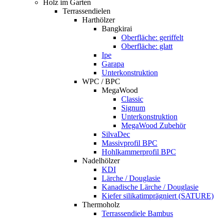
Holz im Garten
Terrassendielen
Harthölzer
Bangkirai
Oberfläche: geriffelt
Oberfläche: glatt
Ipe
Garapa
Unterkonstruktion
WPC / BPC
MegaWood
Classic
Signum
Unterkonstruktion
MegaWood Zubehör
SilvaDec
Massivprofil BPC
Hohlkammerprofil BPC
Nadelhölzer
KDI
Lärche / Douglasie
Kanadische Lärche / Douglasie
Kiefer silikatimprägniert (SATURE)
Thermoholz
Terrassendiele Bambus