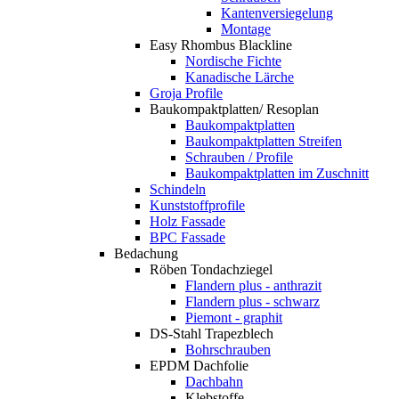
Kantenversiegelung
Montage
Easy Rhombus Blackline
Nordische Fichte
Kanadische Lärche
Groja Profile
Baukompaktplatten/ Resoplan
Baukompaktplatten
Baukompaktplatten Streifen
Schrauben / Profile
Baukompaktplatten im Zuschnitt
Schindeln
Kunststoffprofile
Holz Fassade
BPC Fassade
Bedachung
Röben Tondachziegel
Flandern plus - anthrazit
Flandern plus - schwarz
Piemont - graphit
DS-Stahl Trapezblech
Bohrschrauben
EPDM Dachfolie
Dachbahn
Klebstoffe