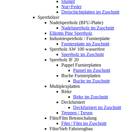
Stumpf
Nut+Feder
Dreischichtplatten im Zuschnitt
Sperrhölzer
Nadelsperrholz (BFU-Platte)
Nadelsperrholz im Zuschnitt
Elliottis Pine Sperrholz
Industriesperrholz / Furnierplatte
Furnierplatte im Zuschnitt
Sperrholz AW 100 wasserfest
Sperrholz im Zuschnitt
Sperrholz IF 20
Pappel Furnierplatten
Pappel im Zuschnitt
Buche Furnierplatten
Buche im Zuschnitt
Multiplexplatten
Birke
Birke im Zuschnitt
Deckfurniert
Deckfurniert im Zuschnitt
Treppen / Tresen
Film/Film Betonschalung
Film / Film im Zuschnitt
Film/Sieb Fahrzeugbau