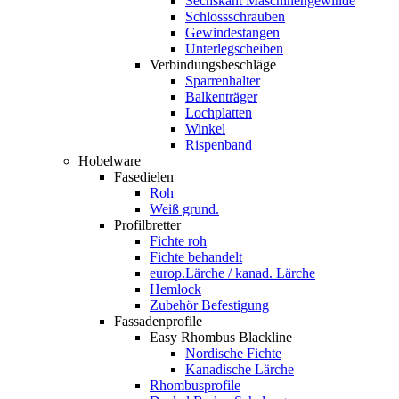
Sechskant Maschinengewinde
Schlossschrauben
Gewindestangen
Unterlegscheiben
Verbindungsbeschläge
Sparrenhalter
Balkenträger
Lochplatten
Winkel
Rispenband
Hobelware
Fasedielen
Roh
Weiß grund.
Profilbretter
Fichte roh
Fichte behandelt
europ.Lärche / kanad. Lärche
Hemlock
Zubehör Befestigung
Fassadenprofile
Easy Rhombus Blackline
Nordische Fichte
Kanadische Lärche
Rhombusprofile