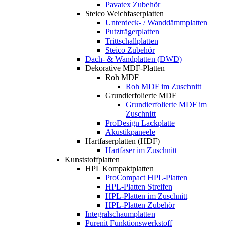
Pavatex Zubehör
Steico Weichfaserplatten
Unterdeck- / Wanddämmplatten
Putzträgerplatten
Trittschallplatten
Steico Zubehör
Dach- & Wandplatten (DWD)
Dekorative MDF-Platten
Roh MDF
Roh MDF im Zuschnitt
Grundierfolierte MDF
Grundierfolierte MDF im
Zuschnitt
ProDesign Lackplatte
Akustikpaneele
Hartfaserplatten (HDF)
Hartfaser im Zuschnitt
Kunststoffplatten
HPL Kompaktplatten
ProCompact HPL-Platten
HPL-Platten Streifen
HPL-Platten im Zuschnitt
HPL-Platten Zubehör
Integralschaumplatten
Purenit Funktionswerkstoff