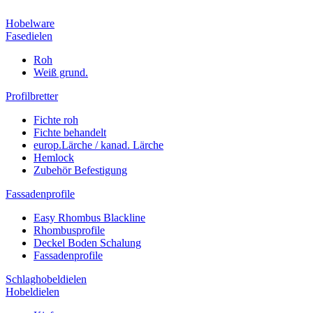
Hobelware
Fasedielen
Roh
Weiß grund.
Profilbretter
Fichte roh
Fichte behandelt
europ.Lärche / kanad. Lärche
Hemlock
Zubehör Befestigung
Fassadenprofile
Easy Rhombus Blackline
Rhombusprofile
Deckel Boden Schalung
Fassadenprofile
Schlaghobeldielen
Hobeldielen