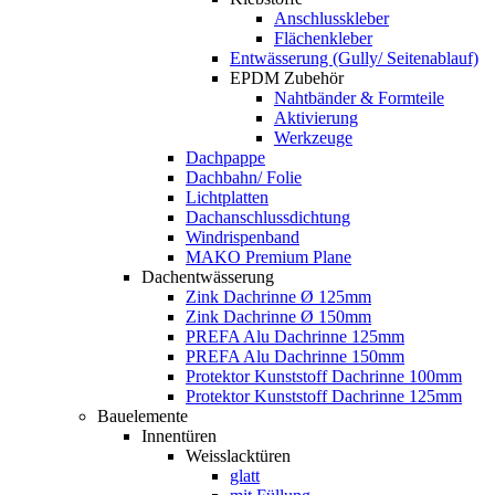
Anschlusskleber
Flächenkleber
Entwässerung (Gully/ Seitenablauf)
EPDM Zubehör
Nahtbänder & Formteile
Aktivierung
Werkzeuge
Dachpappe
Dachbahn/ Folie
Lichtplatten
Dachanschlussdichtung
Windrispenband
MAKO Premium Plane
Dachentwässerung
Zink Dachrinne Ø 125mm
Zink Dachrinne Ø 150mm
PREFA Alu Dachrinne 125mm
PREFA Alu Dachrinne 150mm
Protektor Kunststoff Dachrinne 100mm
Protektor Kunststoff Dachrinne 125mm
Bauelemente
Innentüren
Weisslacktüren
glatt