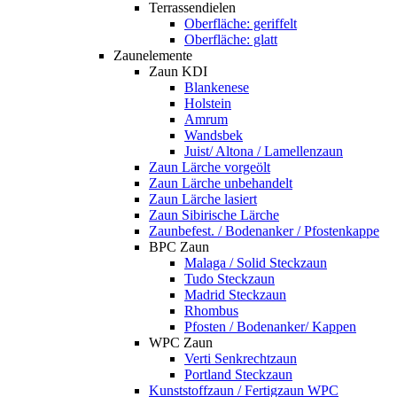
Terrassendielen
Oberfläche: geriffelt
Oberfläche: glatt
Zaunelemente
Zaun KDI
Blankenese
Holstein
Amrum
Wandsbek
Juist/ Altona / Lamellenzaun
Zaun Lärche vorgeölt
Zaun Lärche unbehandelt
Zaun Lärche lasiert
Zaun Sibirische Lärche
Zaunbefest. / Bodenanker / Pfostenkappe
BPC Zaun
Malaga / Solid Steckzaun
Tudo Steckzaun
Madrid Steckzaun
Rhombus
Pfosten / Bodenanker/ Kappen
WPC Zaun
Verti Senkrechtzaun
Portland Steckzaun
Kunststoffzaun / Fertigzaun WPC