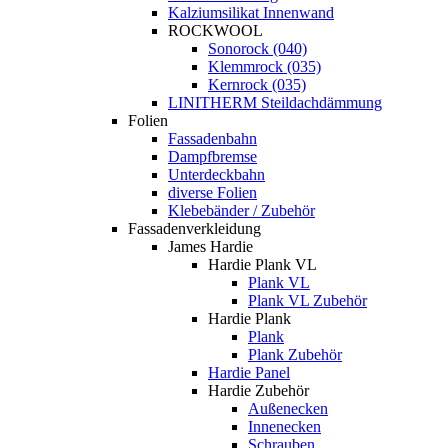
Kalziumsilikat Innenwand
ROCKWOOL
Sonorock (040)
Klemmrock (035)
Kernrock (035)
LINITHERM Steildachdämmung
Folien
Fassadenbahn
Dampfbremse
Unterdeckbahn
diverse Folien
Klebebänder / Zubehör
Fassadenverkleidung
James Hardie
Hardie Plank VL
Plank VL
Plank VL Zubehör
Hardie Plank
Plank
Plank Zubehör
Hardie Panel
Hardie Zubehör
Außenecken
Innenecken
Schrauben