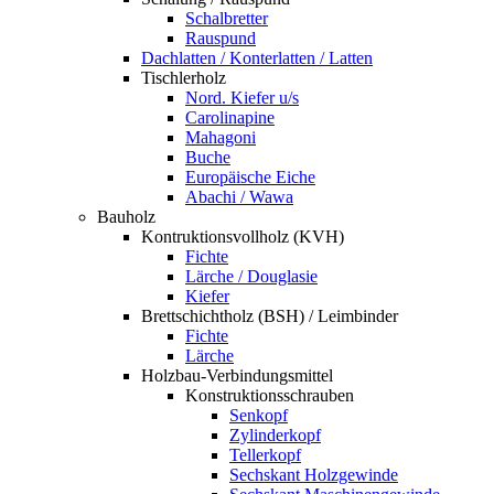
Schalbretter
Rauspund
Dachlatten / Konterlatten / Latten
Tischlerholz
Nord. Kiefer u/s
Carolinapine
Mahagoni
Buche
Europäische Eiche
Abachi / Wawa
Bauholz
Kontruktionsvollholz (KVH)
Fichte
Lärche / Douglasie
Kiefer
Brettschichtholz (BSH) / Leimbinder
Fichte
Lärche
Holzbau-Verbindungsmittel
Konstruktionsschrauben
Senkopf
Zylinderkopf
Tellerkopf
Sechskant Holzgewinde