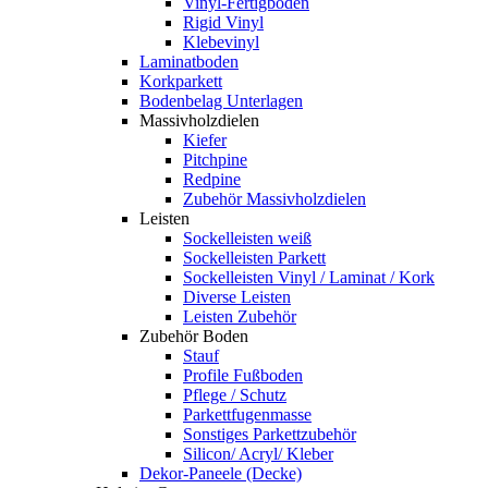
Vinyl-Fertigboden
Rigid Vinyl
Klebevinyl
Laminatboden
Korkparkett
Bodenbelag Unterlagen
Massivholzdielen
Kiefer
Pitchpine
Redpine
Zubehör Massivholzdielen
Leisten
Sockelleisten weiß
Sockelleisten Parkett
Sockelleisten Vinyl / Laminat / Kork
Diverse Leisten
Leisten Zubehör
Zubehör Boden
Stauf
Profile Fußboden
Pflege / Schutz
Parkettfugenmasse
Sonstiges Parkettzubehör
Silicon/ Acryl/ Kleber
Dekor-Paneele (Decke)