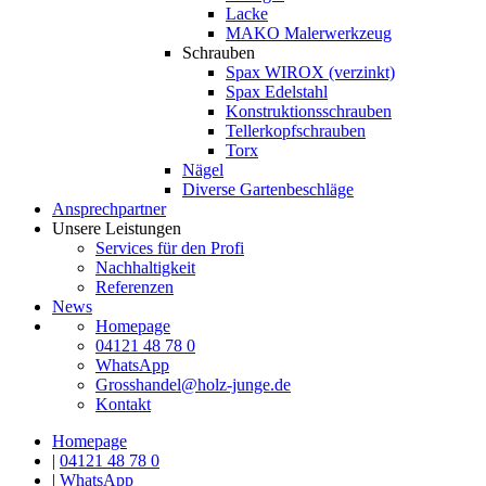
Lacke
MAKO Malerwerkzeug
Schrauben
Spax WIROX (verzinkt)
Spax Edelstahl
Konstruktionsschrauben
Tellerkopfschrauben
Torx
Nägel
Diverse Gartenbeschläge
Ansprechpartner
Unsere Leistungen
Services für den Profi
Nachhaltigkeit
Referenzen
News
Homepage
04121 48 78 0
WhatsApp
Grosshandel@holz-junge.de
Kontakt
Homepage
|
04121 48 78 0
|
WhatsApp