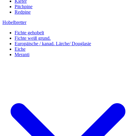
Kiefer
Pitchpine
Redpine
Hobelbretter
Fichte gehobelt
Fichte weiß grund.
Europäische / kanad. Lärche/ Douglasie
Eiche
Meranti