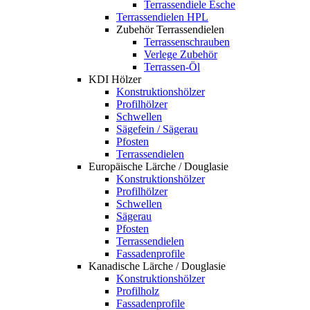
Terrassendiele Esche
Terrassendielen HPL
Zubehör Terrassendielen
Terrassenschrauben
Verlege Zubehör
Terrassen-Öl
KDI Hölzer
Konstruktionshölzer
Profilhölzer
Schwellen
Sägefein / Sägerau
Pfosten
Terrassendielen
Europäische Lärche / Douglasie
Konstruktionshölzer
Profilhölzer
Schwellen
Sägerau
Pfosten
Terrassendielen
Fassadenprofile
Kanadische Lärche / Douglasie
Konstruktionshölzer
Profilholz
Fassadenprofile