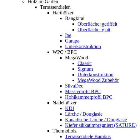
Holz im Garten
Terrassendielen
Harthölzer
Bangkirai
Oberfläche: geriffelt
Oberfläche: glatt
Ipe
Garapa
Unterkonstruktion
WPC / BPC
MegaWood
Classic
Signum
Unterkonstruktion
MegaWood Zubehör
SilvaDec
Massivprofil BPC
Hohlkammerprofil BPC
Nadelhölzer
KDI
Lärche / Douglasie
Kanadische Lärche / Douglasie
Kiefer silikatimprägniert (SATURE)
Thermoholz
Terrassendiele Bambus