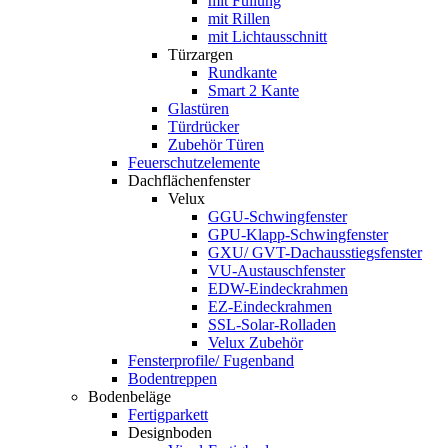
mit Füllung
mit Rillen
mit Lichtausschnitt
Türzargen
Rundkante
Smart 2 Kante
Glastüren
Türdrücker
Zubehör Türen
Feuerschutzelemente
Dachflächenfenster
Velux
GGU-Schwingfenster
GPU-Klapp-Schwingfenster
GXU/ GVT-Dachausstiegsfenster
VU-Austauschfenster
EDW-Eindeckrahmen
EZ-Eindeckrahmen
SSL-Solar-Rolladen
Velux Zubehör
Fensterprofile/ Fugenband
Bodentreppen
Bodenbeläge
Fertigparkett
Designboden