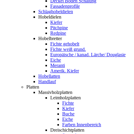
Deckel Boden Schalung
Fassadenprofile
Schlaghobeldielen
Hobeldielen
Kiefer
Pitchpine
Redpine
Hobelbretter
Fichte gehobelt
Fichte weiß grund.
Europäische / kanad. Lärche/ Douglasie
Eiche
Meranti
Amerik. Kiefer
Hobellatten
Handlauf
Platten
Massivholzplatten
Leimholzplatten
Fichte
Kiefer
Buche
Eiche
Farben Innenbereich
Dreischichtplatten