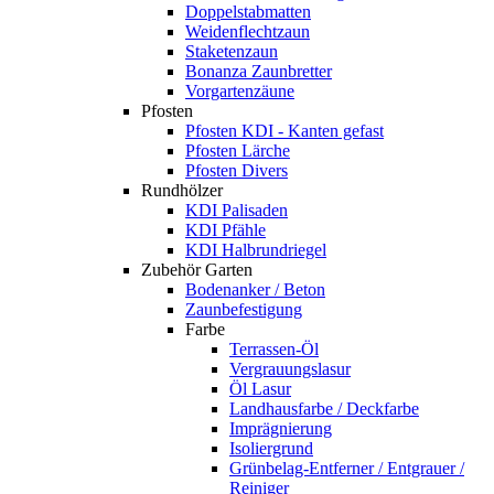
Doppelstabmatten
Weidenflechtzaun
Staketenzaun
Bonanza Zaunbretter
Vorgartenzäune
Pfosten
Pfosten KDI - Kanten gefast
Pfosten Lärche
Pfosten Divers
Rundhölzer
KDI Palisaden
KDI Pfähle
KDI Halbrundriegel
Zubehör Garten
Bodenanker / Beton
Zaunbefestigung
Farbe
Terrassen-Öl
Vergrauungslasur
Öl Lasur
Landhausfarbe / Deckfarbe
Imprägnierung
Isoliergrund
Grünbelag-Entferner / Entgrauer /
Reiniger