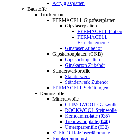
Acrylglasplatten
Baustoffe
Trockenbau
FERMACELL Gipsfaserplatten
Gipsfaserplatten
FERMACELL Platten
FERMACELL
Estrichelemente
Gipsfaser Zubehör
Gipskartonplatten (GKB)
Gipskartonplatten
Gipskarton Zubehör
Ständerwerkprofile
Ständerwerk
Ständerwerk Zubehör
FERMACELL Schüttungen
Dämmstoffe
Mineralwolle
CLIMOWOOL Glaswolle
ROCKWOOL Steinwolle
Kerndämmplatte (035)
Trennwandplatte (040)
Untersparrenfilz (032)
STEICO Holzfaserdämmung
Einblasdämmung