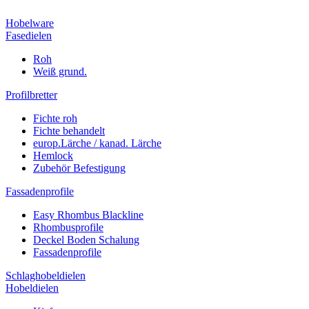
Hobelware
Fasedielen
Roh
Weiß grund.
Profilbretter
Fichte roh
Fichte behandelt
europ.Lärche / kanad. Lärche
Hemlock
Zubehör Befestigung
Fassadenprofile
Easy Rhombus Blackline
Rhombusprofile
Deckel Boden Schalung
Fassadenprofile
Schlaghobeldielen
Hobeldielen