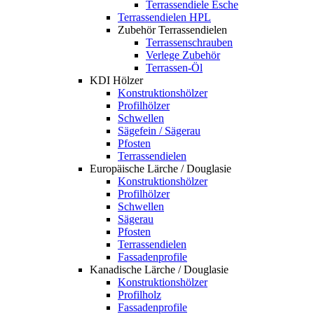
Terrassendiele Esche
Terrassendielen HPL
Zubehör Terrassendielen
Terrassenschrauben
Verlege Zubehör
Terrassen-Öl
KDI Hölzer
Konstruktionshölzer
Profilhölzer
Schwellen
Sägefein / Sägerau
Pfosten
Terrassendielen
Europäische Lärche / Douglasie
Konstruktionshölzer
Profilhölzer
Schwellen
Sägerau
Pfosten
Terrassendielen
Fassadenprofile
Kanadische Lärche / Douglasie
Konstruktionshölzer
Profilholz
Fassadenprofile