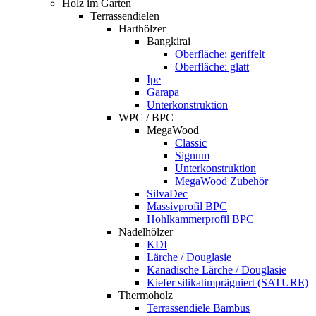
Holz im Garten
Terrassendielen
Harthölzer
Bangkirai
Oberfläche: geriffelt
Oberfläche: glatt
Ipe
Garapa
Unterkonstruktion
WPC / BPC
MegaWood
Classic
Signum
Unterkonstruktion
MegaWood Zubehör
SilvaDec
Massivprofil BPC
Hohlkammerprofil BPC
Nadelhölzer
KDI
Lärche / Douglasie
Kanadische Lärche / Douglasie
Kiefer silikatimprägniert (SATURE)
Thermoholz
Terrassendiele Bambus