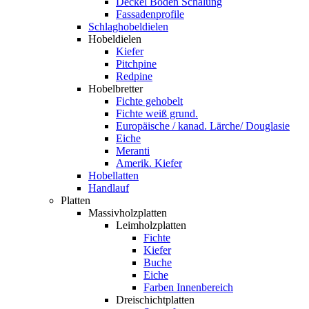
Deckel Boden Schalung
Fassadenprofile
Schlaghobeldielen
Hobeldielen
Kiefer
Pitchpine
Redpine
Hobelbretter
Fichte gehobelt
Fichte weiß grund.
Europäische / kanad. Lärche/ Douglasie
Eiche
Meranti
Amerik. Kiefer
Hobellatten
Handlauf
Platten
Massivholzplatten
Leimholzplatten
Fichte
Kiefer
Buche
Eiche
Farben Innenbereich
Dreischichtplatten