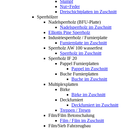
Stumpf
Nut+Feder
Dreischichtplatten im Zuschnitt
Sperrhölzer
Nadelsperrholz (BFU-Platte)
Nadelsperrholz im Zuschnitt
Elliottis Pine Sperrholz
Industriesperrholz / Furnierplatte
Furnierplatte im Zuschnitt
Sperrholz AW 100 wasserfest
Sperrholz im Zuschnitt
Sperrholz IF 20
Pappel Furnierplatten
Pappel im Zuschnitt
Buche Furnierplatten
Buche im Zuschnitt
Multiplexplatten
Birke
Birke im Zuschnitt
Deckfurniert
Deckfurniert im Zuschnitt
Treppen / Tresen
Film/Film Betonschalung
Film / Film im Zuschnitt
Film/Sieb Fahrzeugbau