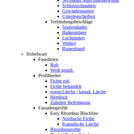
Sechskant Maschinengewinde
Schlossschrauben
Gewindestangen
Unterlegscheiben
Verbindungsbeschläge
Sparrenhalter
Balkenträger
Lochplatten
Winkel
Rispenband
Hobelware
Fasedielen
Roh
Weiß grund.
Profilbretter
Fichte roh
Fichte behandelt
europ.Lärche / kanad. Lärche
Hemlock
Zubehör Befestigung
Fassadenprofile
Easy Rhombus Blackline
Nordische Fichte
Kanadische Lärche
Rhombusprofile