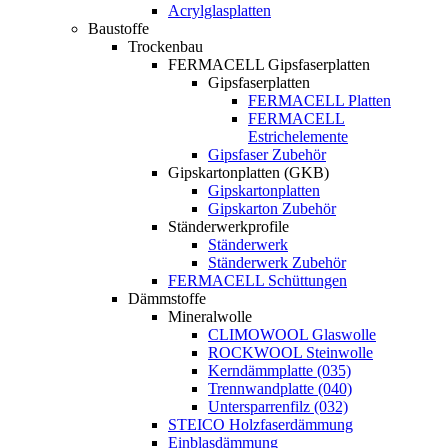
Acrylglasplatten
Baustoffe
Trockenbau
FERMACELL Gipsfaserplatten
Gipsfaserplatten
FERMACELL Platten
FERMACELL
Estrichelemente
Gipsfaser Zubehör
Gipskartonplatten (GKB)
Gipskartonplatten
Gipskarton Zubehör
Ständerwerkprofile
Ständerwerk
Ständerwerk Zubehör
FERMACELL Schüttungen
Dämmstoffe
Mineralwolle
CLIMOWOOL Glaswolle
ROCKWOOL Steinwolle
Kerndämmplatte (035)
Trennwandplatte (040)
Untersparrenfilz (032)
STEICO Holzfaserdämmung
Einblasdämmung