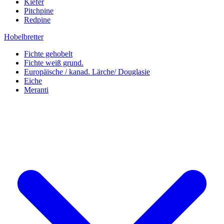
Kiefer
Pitchpine
Redpine
Hobelbretter
Fichte gehobelt
Fichte weiß grund.
Europäische / kanad. Lärche/ Douglasie
Eiche
Meranti