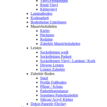
Vinyl-Fertigboden
Rigid Vinyl
Klebevinyl
Laminatboden
Korkparkett
Bodenbelag Unterlagen
Massivholzdielen
Kiefer
Pitchpine
Redpine
Zubehör Massivholzdielen
Leisten
Sockelleisten weiß
Sockelleisten Parkett
Sockelleisten Vinyl / Laminat / Kork
Diverse Leisten
Leisten Zubehör
Zubehör Boden
Stauf
Profile Fußboden
Pflege / Schutz
Parkettfugenmasse
Sonstiges Parkettzubehör
Silicon/ Acryl/ Kleber
Dekor-Paneele (Decke)