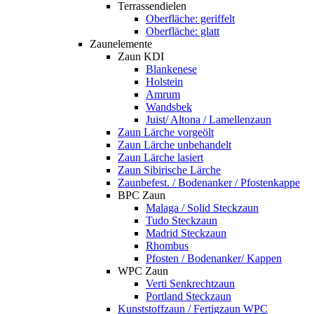
Terrassendielen
Oberfläche: geriffelt
Oberfläche: glatt
Zaunelemente
Zaun KDI
Blankenese
Holstein
Amrum
Wandsbek
Juist/ Altona / Lamellenzaun
Zaun Lärche vorgeölt
Zaun Lärche unbehandelt
Zaun Lärche lasiert
Zaun Sibirische Lärche
Zaunbefest. / Bodenanker / Pfostenkappe
BPC Zaun
Malaga / Solid Steckzaun
Tudo Steckzaun
Madrid Steckzaun
Rhombus
Pfosten / Bodenanker/ Kappen
WPC Zaun
Verti Senkrechtzaun
Portland Steckzaun
Kunststoffzaun / Fertigzaun WPC