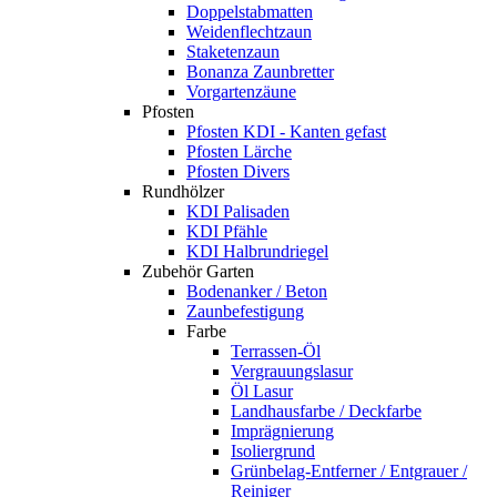
Doppelstabmatten
Weidenflechtzaun
Staketenzaun
Bonanza Zaunbretter
Vorgartenzäune
Pfosten
Pfosten KDI - Kanten gefast
Pfosten Lärche
Pfosten Divers
Rundhölzer
KDI Palisaden
KDI Pfähle
KDI Halbrundriegel
Zubehör Garten
Bodenanker / Beton
Zaunbefestigung
Farbe
Terrassen-Öl
Vergrauungslasur
Öl Lasur
Landhausfarbe / Deckfarbe
Imprägnierung
Isoliergrund
Grünbelag-Entferner / Entgrauer /
Reiniger