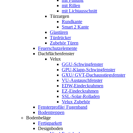
mit Füllung
mit Rillen
mit Lichtausschnitt
Türzargen
Rundkante
Smart 2 Kante
Glastüren
Türdrücker
Zubehör Türen
Feuerschutzelemente
Dachflächenfenster
Velux
GGU-Schwingfenster
GPU-Klapp-Schwingfenster
GXU/ GVT-Dachausstiegsfenster
VU-Austauschfenster
EDW-Eindeckrahmen
EZ-Eindeckrahmen
SSL-Solar-Rolladen
Velux Zubehör
Fensterprofile/ Fugenband
Bodentreppen
Bodenbeläge
Fertigparkett
Designboden