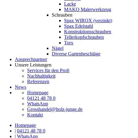
Lacke
MAKO Malerwerkzeug
Schrauben
Spax WIROX (verzinkt)
Spax Edelstahl
Konstruktionsschrauben
Tellerkopfschrauben
Torx
Nägel
Diverse Gartenbeschläge
Ansprechpartner
Unsere Leistungen
Services für den Profi
Nachhaltigkeit
Referenzen
News
Homepage
04121 48 78 0
WhatsApp
Grosshandel@holz-junge.de
Kontakt
Homepage
|
04121 48 78 0
|
WhatsApp