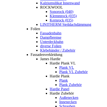
Kalziumsilikat Innenwand
ROCKWOOL
Sonorock (040)
Klemmrock (035)
Kernrock (035)
LINITHERM Steildachdämmung
Folien
Fassadenbahn
Dampfbremse
Unterdeckbahn
diverse Folien
Klebebänder / Zubehör
Fassadenverkleidung
James Hardie
Hardie Plank VL
Plank VL
Plank VL Zubehör
Hardie Plank
Plank
Plank Zubehör
Hardie Panel
Hardie Zubehör
Außenecken
Innenecken
Schrauben