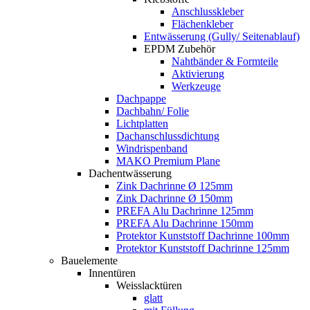
Anschlusskleber
Flächenkleber
Entwässerung (Gully/ Seitenablauf)
EPDM Zubehör
Nahtbänder & Formteile
Aktivierung
Werkzeuge
Dachpappe
Dachbahn/ Folie
Lichtplatten
Dachanschlussdichtung
Windrispenband
MAKO Premium Plane
Dachentwässerung
Zink Dachrinne Ø 125mm
Zink Dachrinne Ø 150mm
PREFA Alu Dachrinne 125mm
PREFA Alu Dachrinne 150mm
Protektor Kunststoff Dachrinne 100mm
Protektor Kunststoff Dachrinne 125mm
Bauelemente
Innentüren
Weisslacktüren
glatt