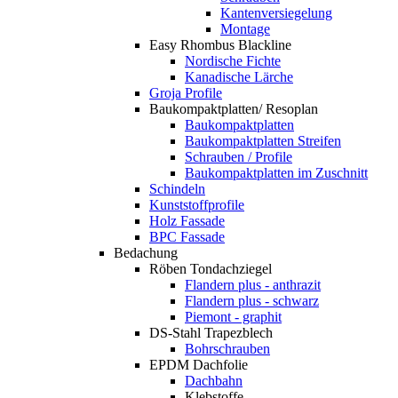
Kantenversiegelung
Montage
Easy Rhombus Blackline
Nordische Fichte
Kanadische Lärche
Groja Profile
Baukompaktplatten/ Resoplan
Baukompaktplatten
Baukompaktplatten Streifen
Schrauben / Profile
Baukompaktplatten im Zuschnitt
Schindeln
Kunststoffprofile
Holz Fassade
BPC Fassade
Bedachung
Röben Tondachziegel
Flandern plus - anthrazit
Flandern plus - schwarz
Piemont - graphit
DS-Stahl Trapezblech
Bohrschrauben
EPDM Dachfolie
Dachbahn
Klebstoffe