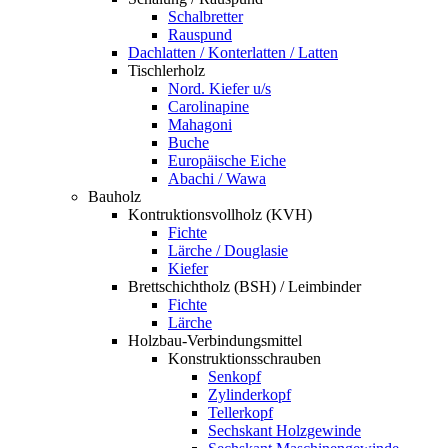
Schalbretter
Rauspund
Dachlatten / Konterlatten / Latten
Tischlerholz
Nord. Kiefer u/s
Carolinapine
Mahagoni
Buche
Europäische Eiche
Abachi / Wawa
Bauholz
Kontruktionsvollholz (KVH)
Fichte
Lärche / Douglasie
Kiefer
Brettschichtholz (BSH) / Leimbinder
Fichte
Lärche
Holzbau-Verbindungsmittel
Konstruktionsschrauben
Senkopf
Zylinderkopf
Tellerkopf
Sechskant Holzgewinde