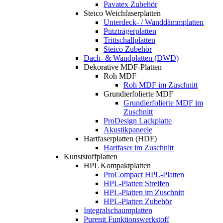
Pavatex Zubehör
Steico Weichfaserplatten
Unterdeck- / Wanddämmplatten
Putzträgerplatten
Trittschallplatten
Steico Zubehör
Dach- & Wandplatten (DWD)
Dekorative MDF-Platten
Roh MDF
Roh MDF im Zuschnitt
Grundierfolierte MDF
Grundierfolierte MDF im
Zuschnitt
ProDesign Lackplatte
Akustikpaneele
Hartfaserplatten (HDF)
Hartfaser im Zuschnitt
Kunststoffplatten
HPL Kompaktplatten
ProCompact HPL-Platten
HPL-Platten Streifen
HPL-Platten im Zuschnitt
HPL-Platten Zubehör
Integralschaumplatten
Purenit Funktionswerkstoff