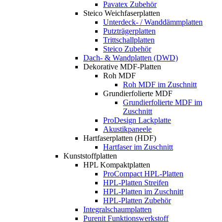
Pavatex Zubehör
Steico Weichfaserplatten
Unterdeck- / Wanddämmplatten
Putzträgerplatten
Trittschallplatten
Steico Zubehör
Dach- & Wandplatten (DWD)
Dekorative MDF-Platten
Roh MDF
Roh MDF im Zuschnitt
Grundierfolierte MDF
Grundierfolierte MDF im
Zuschnitt
ProDesign Lackplatte
Akustikpaneele
Hartfaserplatten (HDF)
Hartfaser im Zuschnitt
Kunststoffplatten
HPL Kompaktplatten
ProCompact HPL-Platten
HPL-Platten Streifen
HPL-Platten im Zuschnitt
HPL-Platten Zubehör
Integralschaumplatten
Purenit Funktionswerkstoff