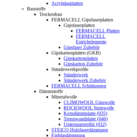
Acrylglasplatten
Baustoffe
Trockenbau
FERMACELL Gipsfaserplatten
Gipsfaserplatten
FERMACELL Platten
FERMACELL
Estrichelemente
Gipsfaser Zubehör
Gipskartonplatten (GKB)
Gipskartonplatten
Gipskarton Zubehör
Ständerwerkprofile
Ständerwerk
Ständerwerk Zubehör
FERMACELL Schüttungen
Dämmstoffe
Mineralwolle
CLIMOWOOL Glaswolle
ROCKWOOL Steinwolle
Kerndämmplatte (035)
Trennwandplatte (040)
Untersparrenfilz (032)
STEICO Holzfaserdämmung
Einblasdämmung