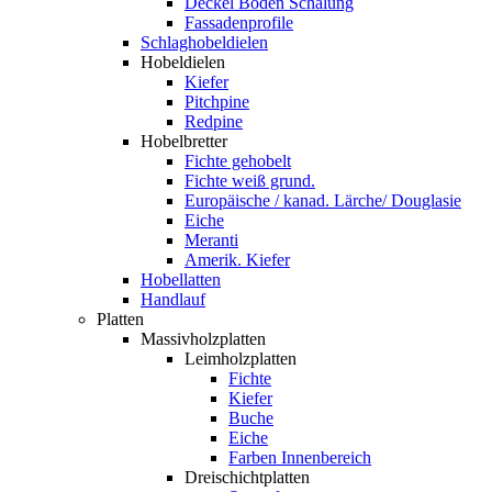
Deckel Boden Schalung
Fassadenprofile
Schlaghobeldielen
Hobeldielen
Kiefer
Pitchpine
Redpine
Hobelbretter
Fichte gehobelt
Fichte weiß grund.
Europäische / kanad. Lärche/ Douglasie
Eiche
Meranti
Amerik. Kiefer
Hobellatten
Handlauf
Platten
Massivholzplatten
Leimholzplatten
Fichte
Kiefer
Buche
Eiche
Farben Innenbereich
Dreischichtplatten