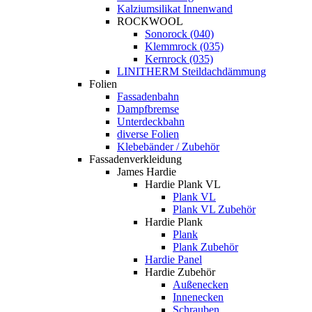
Kalziumsilikat Innenwand
ROCKWOOL
Sonorock (040)
Klemmrock (035)
Kernrock (035)
LINITHERM Steildachdämmung
Folien
Fassadenbahn
Dampfbremse
Unterdeckbahn
diverse Folien
Klebebänder / Zubehör
Fassadenverkleidung
James Hardie
Hardie Plank VL
Plank VL
Plank VL Zubehör
Hardie Plank
Plank
Plank Zubehör
Hardie Panel
Hardie Zubehör
Außenecken
Innenecken
Schrauben