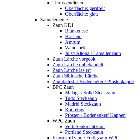
Terrassendielen
Oberfläche: geriffelt
Oberfläche: glatt
Zaunelemente
Zaun KDI
Blankenese
Holstein
Amrum
Wandsbek
Juist/ Altona / Lamellenzaun
Zaun Lärche vorgeölt
Zaun Lärche unbehandelt
Zaun Lärche lasiert
Zaun Sibirische Lärche
Zaunbefest. / Bodenanker / Pfostenkappe
BPC Zaun
Malaga / Solid Steckzaun
Tudo Steckzaun
Madrid Steckzaun
Rhombus
Pfosten / Bodenanker/ Kappen
WPC Zaun
Verti Senkrechtzaun
Portland Steckzaun
Kunststoffzaun / Fertigzaun WPC