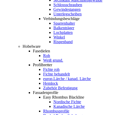
Sechskant Maschinengewinde
Schlossschrauben
Gewindestangen
Unterlegscheiben
Verbindungsbeschläge
Sparrenhalter
Balkenträger
Lochplatten
Winkel
Rispenband
Hobelware
Fasedielen
Roh
Weiß grund.
Profilbretter
Fichte roh
Fichte behandelt
europ.Lärche / kanad. Lärche
Hemlock
Zubehör Befestigung
Fassadenprofile
Easy Rhombus Blackline
Nordische Fichte
Kanadische Lärche
Rhombusprofile