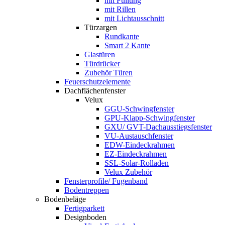
mit Füllung
mit Rillen
mit Lichtausschnitt
Türzargen
Rundkante
Smart 2 Kante
Glastüren
Türdrücker
Zubehör Türen
Feuerschutzelemente
Dachflächenfenster
Velux
GGU-Schwingfenster
GPU-Klapp-Schwingfenster
GXU/ GVT-Dachausstiegsfenster
VU-Austauschfenster
EDW-Eindeckrahmen
EZ-Eindeckrahmen
SSL-Solar-Rolladen
Velux Zubehör
Fensterprofile/ Fugenband
Bodentreppen
Bodenbeläge
Fertigparkett
Designboden