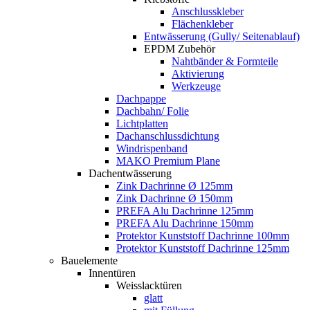
Anschlusskleber
Flächenkleber
Entwässerung (Gully/ Seitenablauf)
EPDM Zubehör
Nahtbänder & Formteile
Aktivierung
Werkzeuge
Dachpappe
Dachbahn/ Folie
Lichtplatten
Dachanschlussdichtung
Windrispenband
MAKO Premium Plane
Dachentwässerung
Zink Dachrinne Ø 125mm
Zink Dachrinne Ø 150mm
PREFA Alu Dachrinne 125mm
PREFA Alu Dachrinne 150mm
Protektor Kunststoff Dachrinne 100mm
Protektor Kunststoff Dachrinne 125mm
Bauelemente
Innentüren
Weisslacktüren
glatt