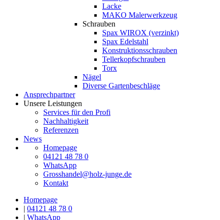
Lacke
MAKO Malerwerkzeug
Schrauben
Spax WIROX (verzinkt)
Spax Edelstahl
Konstruktionsschrauben
Tellerkopfschrauben
Torx
Nägel
Diverse Gartenbeschläge
Ansprechpartner
Unsere Leistungen
Services für den Profi
Nachhaltigkeit
Referenzen
News
Homepage
04121 48 78 0
WhatsApp
Grosshandel@holz-junge.de
Kontakt
Homepage
|
04121 48 78 0
|
WhatsApp