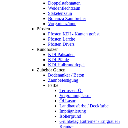
Doppelstabmatten
Weidenflechtzaun
Staketenzaun
Bonanza Zaunbretter
Vorgartenzäune
Pfosten
Pfosten KDI - Kanten gefast
Pfosten Lärche
Pfosten Divers
Rundhölzer
KDI Palisaden
KDI Pfähle
KDI Halbrundriegel
Zubehör Garten
Bodenanker / Beton
Zaunbefestigung
Farbe
Terrassen-Öl
Vergrauungslasur
Öl Lasur
Landhausfarbe / Deckfarbe
Imprägnierung
Isoliergrund
Grünbelag-Entferner / Entgrauer /
Reiniger