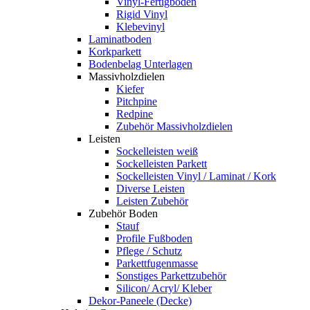
Vinyl-Fertigboden
Rigid Vinyl
Klebevinyl
Laminatboden
Korkparkett
Bodenbelag Unterlagen
Massivholzdielen
Kiefer
Pitchpine
Redpine
Zubehör Massivholzdielen
Leisten
Sockelleisten weiß
Sockelleisten Parkett
Sockelleisten Vinyl / Laminat / Kork
Diverse Leisten
Leisten Zubehör
Zubehör Boden
Stauf
Profile Fußboden
Pflege / Schutz
Parkettfugenmasse
Sonstiges Parkettzubehör
Silicon/ Acryl/ Kleber
Dekor-Paneele (Decke)