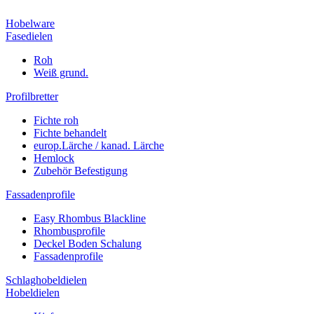
Hobelware
Fasedielen
Roh
Weiß grund.
Profilbretter
Fichte roh
Fichte behandelt
europ.Lärche / kanad. Lärche
Hemlock
Zubehör Befestigung
Fassadenprofile
Easy Rhombus Blackline
Rhombusprofile
Deckel Boden Schalung
Fassadenprofile
Schlaghobeldielen
Hobeldielen