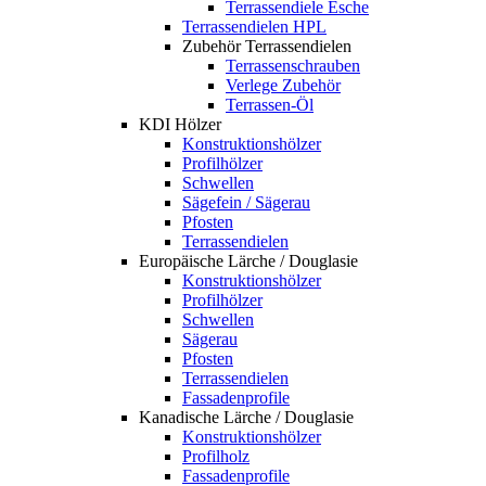
Terrassendiele Esche
Terrassendielen HPL
Zubehör Terrassendielen
Terrassenschrauben
Verlege Zubehör
Terrassen-Öl
KDI Hölzer
Konstruktionshölzer
Profilhölzer
Schwellen
Sägefein / Sägerau
Pfosten
Terrassendielen
Europäische Lärche / Douglasie
Konstruktionshölzer
Profilhölzer
Schwellen
Sägerau
Pfosten
Terrassendielen
Fassadenprofile
Kanadische Lärche / Douglasie
Konstruktionshölzer
Profilholz
Fassadenprofile