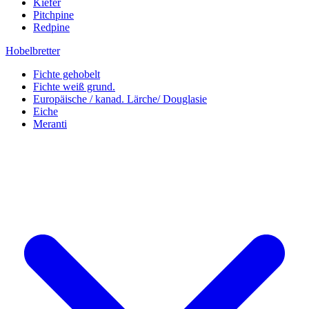
Kiefer
Pitchpine
Redpine
Hobelbretter
Fichte gehobelt
Fichte weiß grund.
Europäische / kanad. Lärche/ Douglasie
Eiche
Meranti