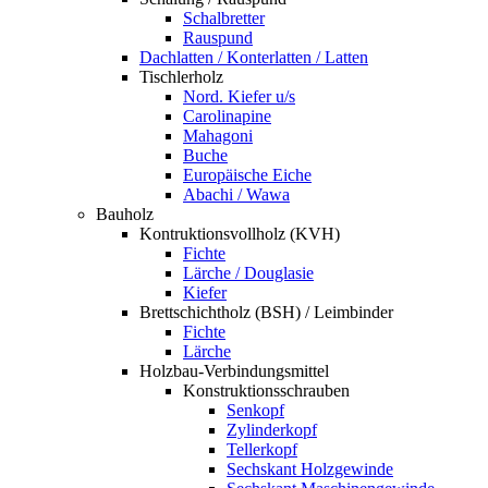
Schalbretter
Rauspund
Dachlatten / Konterlatten / Latten
Tischlerholz
Nord. Kiefer u/s
Carolinapine
Mahagoni
Buche
Europäische Eiche
Abachi / Wawa
Bauholz
Kontruktionsvollholz (KVH)
Fichte
Lärche / Douglasie
Kiefer
Brettschichtholz (BSH) / Leimbinder
Fichte
Lärche
Holzbau-Verbindungsmittel
Konstruktionsschrauben
Senkopf
Zylinderkopf
Tellerkopf
Sechskant Holzgewinde