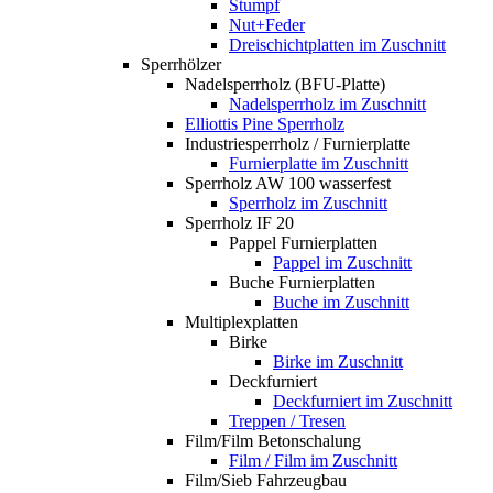
Stumpf
Nut+Feder
Dreischichtplatten im Zuschnitt
Sperrhölzer
Nadelsperrholz (BFU-Platte)
Nadelsperrholz im Zuschnitt
Elliottis Pine Sperrholz
Industriesperrholz / Furnierplatte
Furnierplatte im Zuschnitt
Sperrholz AW 100 wasserfest
Sperrholz im Zuschnitt
Sperrholz IF 20
Pappel Furnierplatten
Pappel im Zuschnitt
Buche Furnierplatten
Buche im Zuschnitt
Multiplexplatten
Birke
Birke im Zuschnitt
Deckfurniert
Deckfurniert im Zuschnitt
Treppen / Tresen
Film/Film Betonschalung
Film / Film im Zuschnitt
Film/Sieb Fahrzeugbau