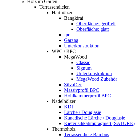
Holz im Garten
Terrassendielen
Harthölzer
Bangkirai
Oberfläche: geriffelt
Oberfläche: glatt
Ipe
Garapa
Unterkonstruktion
WPC / BPC
MegaWood
Classic
Signum
Unterkonstruktion
MegaWood Zubehör
SilvaDec
Massivprofil BPC
Hohlkammerprofil BPC
Nadelhölzer
KDI
Lärche / Douglasie
Kanadische Lärche / Douglasie
Kiefer silikatimprägniert (SATURE)
Thermoholz
Terrassendiele Bambus