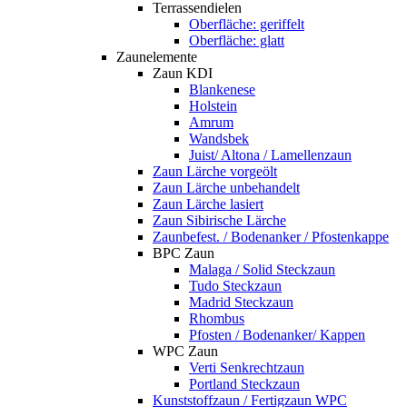
Terrassendielen
Oberfläche: geriffelt
Oberfläche: glatt
Zaunelemente
Zaun KDI
Blankenese
Holstein
Amrum
Wandsbek
Juist/ Altona / Lamellenzaun
Zaun Lärche vorgeölt
Zaun Lärche unbehandelt
Zaun Lärche lasiert
Zaun Sibirische Lärche
Zaunbefest. / Bodenanker / Pfostenkappe
BPC Zaun
Malaga / Solid Steckzaun
Tudo Steckzaun
Madrid Steckzaun
Rhombus
Pfosten / Bodenanker/ Kappen
WPC Zaun
Verti Senkrechtzaun
Portland Steckzaun
Kunststoffzaun / Fertigzaun WPC