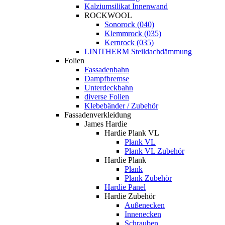
Kalziumsilikat Innenwand
ROCKWOOL
Sonorock (040)
Klemmrock (035)
Kernrock (035)
LINITHERM Steildachdämmung
Folien
Fassadenbahn
Dampfbremse
Unterdeckbahn
diverse Folien
Klebebänder / Zubehör
Fassadenverkleidung
James Hardie
Hardie Plank VL
Plank VL
Plank VL Zubehör
Hardie Plank
Plank
Plank Zubehör
Hardie Panel
Hardie Zubehör
Außenecken
Innenecken
Schrauben