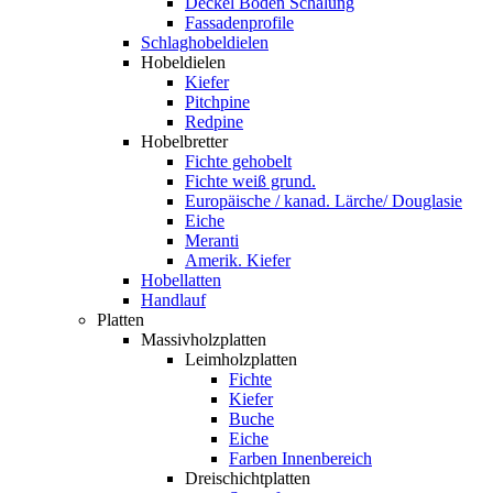
Deckel Boden Schalung
Fassadenprofile
Schlaghobeldielen
Hobeldielen
Kiefer
Pitchpine
Redpine
Hobelbretter
Fichte gehobelt
Fichte weiß grund.
Europäische / kanad. Lärche/ Douglasie
Eiche
Meranti
Amerik. Kiefer
Hobellatten
Handlauf
Platten
Massivholzplatten
Leimholzplatten
Fichte
Kiefer
Buche
Eiche
Farben Innenbereich
Dreischichtplatten