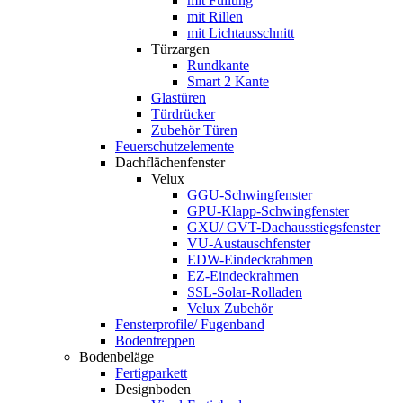
mit Füllung
mit Rillen
mit Lichtausschnitt
Türzargen
Rundkante
Smart 2 Kante
Glastüren
Türdrücker
Zubehör Türen
Feuerschutzelemente
Dachflächenfenster
Velux
GGU-Schwingfenster
GPU-Klapp-Schwingfenster
GXU/ GVT-Dachausstiegsfenster
VU-Austauschfenster
EDW-Eindeckrahmen
EZ-Eindeckrahmen
SSL-Solar-Rolladen
Velux Zubehör
Fensterprofile/ Fugenband
Bodentreppen
Bodenbeläge
Fertigparkett
Designboden