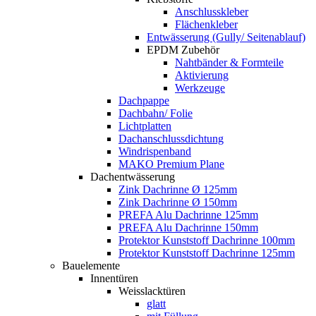
Anschlusskleber
Flächenkleber
Entwässerung (Gully/ Seitenablauf)
EPDM Zubehör
Nahtbänder & Formteile
Aktivierung
Werkzeuge
Dachpappe
Dachbahn/ Folie
Lichtplatten
Dachanschlussdichtung
Windrispenband
MAKO Premium Plane
Dachentwässerung
Zink Dachrinne Ø 125mm
Zink Dachrinne Ø 150mm
PREFA Alu Dachrinne 125mm
PREFA Alu Dachrinne 150mm
Protektor Kunststoff Dachrinne 100mm
Protektor Kunststoff Dachrinne 125mm
Bauelemente
Innentüren
Weisslacktüren
glatt