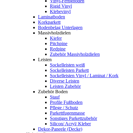
Vinyl-Fertigboden
Rigid Vinyl
Klebevinyl
Laminatboden
Korkparkett
Bodenbelag Unterlagen
Massivholzdielen
Kiefer
Pitchpine
Redpine
Zubehör Massivholzdielen
Leisten
Sockelleisten weiß
Sockelleisten Parkett
Sockelleisten Vinyl / Laminat / Kork
Diverse Leisten
Leisten Zubehör
Zubehör Boden
Stauf
Profile Fußboden
Pflege / Schutz
Parkettfugenmasse
Sonstiges Parkettzubehör
Silicon/ Acryl/ Kleber
Dekor-Paneele (Decke)