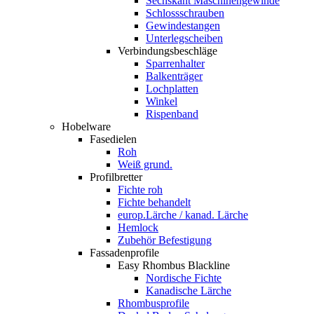
Sechskant Maschinengewinde
Schlossschrauben
Gewindestangen
Unterlegscheiben
Verbindungsbeschläge
Sparrenhalter
Balkenträger
Lochplatten
Winkel
Rispenband
Hobelware
Fasedielen
Roh
Weiß grund.
Profilbretter
Fichte roh
Fichte behandelt
europ.Lärche / kanad. Lärche
Hemlock
Zubehör Befestigung
Fassadenprofile
Easy Rhombus Blackline
Nordische Fichte
Kanadische Lärche
Rhombusprofile