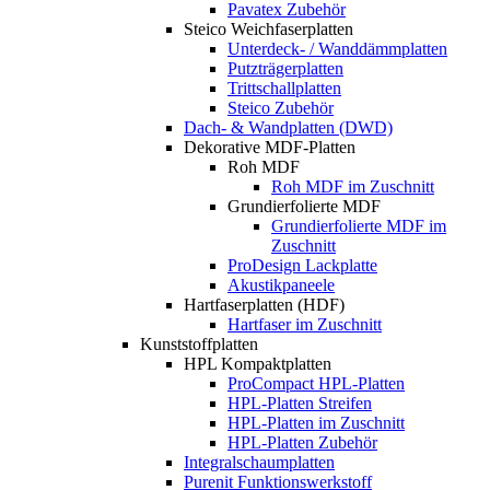
Pavatex Zubehör
Steico Weichfaserplatten
Unterdeck- / Wanddämmplatten
Putzträgerplatten
Trittschallplatten
Steico Zubehör
Dach- & Wandplatten (DWD)
Dekorative MDF-Platten
Roh MDF
Roh MDF im Zuschnitt
Grundierfolierte MDF
Grundierfolierte MDF im
Zuschnitt
ProDesign Lackplatte
Akustikpaneele
Hartfaserplatten (HDF)
Hartfaser im Zuschnitt
Kunststoffplatten
HPL Kompaktplatten
ProCompact HPL-Platten
HPL-Platten Streifen
HPL-Platten im Zuschnitt
HPL-Platten Zubehör
Integralschaumplatten
Purenit Funktionswerkstoff