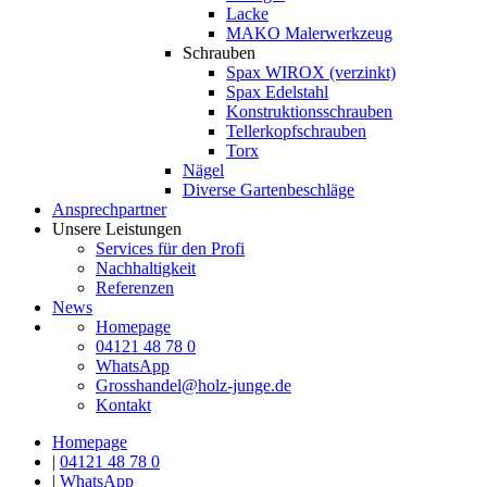
Lacke
MAKO Malerwerkzeug
Schrauben
Spax WIROX (verzinkt)
Spax Edelstahl
Konstruktionsschrauben
Tellerkopfschrauben
Torx
Nägel
Diverse Gartenbeschläge
Ansprechpartner
Unsere Leistungen
Services für den Profi
Nachhaltigkeit
Referenzen
News
Homepage
04121 48 78 0
WhatsApp
Grosshandel@holz-junge.de
Kontakt
Homepage
|
04121 48 78 0
|
WhatsApp