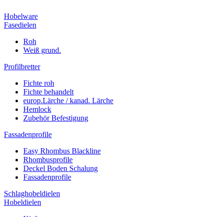
Hobelware
Fasedielen
Roh
Weiß grund.
Profilbretter
Fichte roh
Fichte behandelt
europ.Lärche / kanad. Lärche
Hemlock
Zubehör Befestigung
Fassadenprofile
Easy Rhombus Blackline
Rhombusprofile
Deckel Boden Schalung
Fassadenprofile
Schlaghobeldielen
Hobeldielen