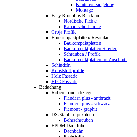
Kantenversiegelung
Montage
Easy Rhombus Blackline
Nordische Fichte
Kanadische Lärche
Groja Profile
Baukompaktplatten/ Resoplan
Baukompaktplatten
Baukompaktplatten Streifen
Schrauben / Profile
Baukompaktplatten im Zuschnitt
Schindeln
Kunststoffprofile
Holz Fassade
BPC Fassade
Bedachung
Röben Tondachziegel
Flandern plus - anthrazit
Flandern plus - schwarz
Piemont - graphit
DS-Stahl Trapezblech
Bohrschrauben
EPDM Dachfolie
Dachbahn
Klebstoffe