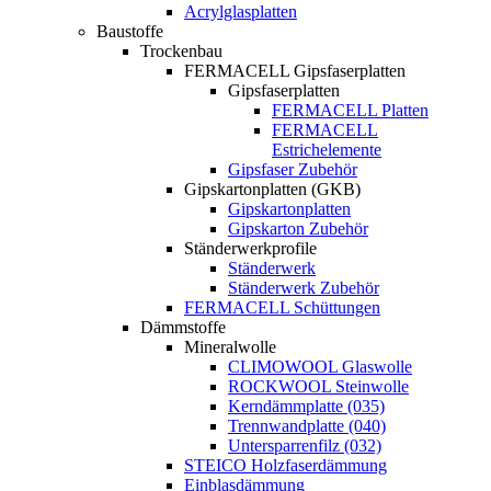
Acrylglasplatten
Baustoffe
Trockenbau
FERMACELL Gipsfaserplatten
Gipsfaserplatten
FERMACELL Platten
FERMACELL
Estrichelemente
Gipsfaser Zubehör
Gipskartonplatten (GKB)
Gipskartonplatten
Gipskarton Zubehör
Ständerwerkprofile
Ständerwerk
Ständerwerk Zubehör
FERMACELL Schüttungen
Dämmstoffe
Mineralwolle
CLIMOWOOL Glaswolle
ROCKWOOL Steinwolle
Kerndämmplatte (035)
Trennwandplatte (040)
Untersparrenfilz (032)
STEICO Holzfaserdämmung
Einblasdämmung