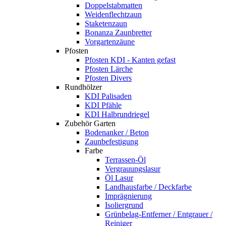
Doppelstabmatten
Weidenflechtzaun
Staketenzaun
Bonanza Zaunbretter
Vorgartenzäune
Pfosten
Pfosten KDI - Kanten gefast
Pfosten Lärche
Pfosten Divers
Rundhölzer
KDI Palisaden
KDI Pfähle
KDI Halbrundriegel
Zubehör Garten
Bodenanker / Beton
Zaunbefestigung
Farbe
Terrassen-Öl
Vergrauungslasur
Öl Lasur
Landhausfarbe / Deckfarbe
Imprägnierung
Isoliergrund
Grünbelag-Entferner / Entgrauer /
Reiniger