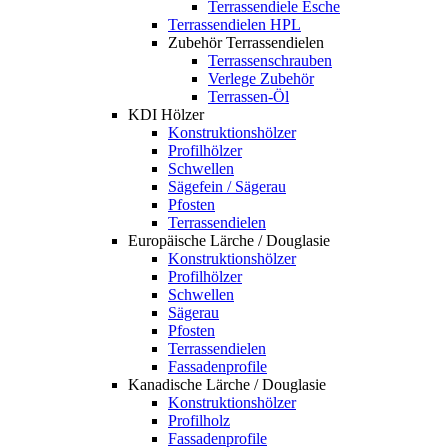
Terrassendiele Esche
Terrassendielen HPL
Zubehör Terrassendielen
Terrassenschrauben
Verlege Zubehör
Terrassen-Öl
KDI Hölzer
Konstruktionshölzer
Profilhölzer
Schwellen
Sägefein / Sägerau
Pfosten
Terrassendielen
Europäische Lärche / Douglasie
Konstruktionshölzer
Profilhölzer
Schwellen
Sägerau
Pfosten
Terrassendielen
Fassadenprofile
Kanadische Lärche / Douglasie
Konstruktionshölzer
Profilholz
Fassadenprofile