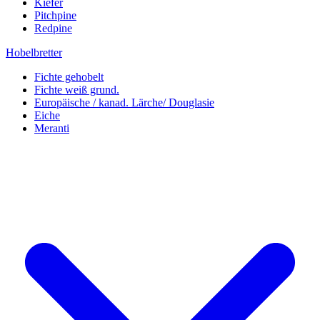
Kiefer
Pitchpine
Redpine
Hobelbretter
Fichte gehobelt
Fichte weiß grund.
Europäische / kanad. Lärche/ Douglasie
Eiche
Meranti