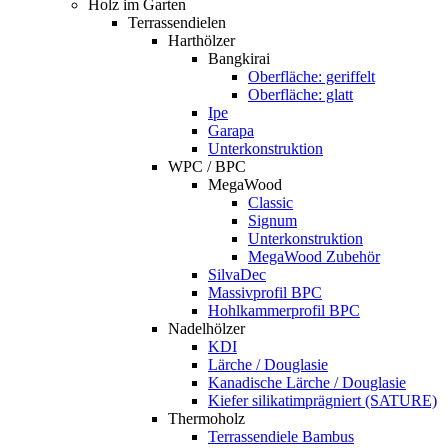
Holz im Garten
Terrassendielen
Harthölzer
Bangkirai
Oberfläche: geriffelt
Oberfläche: glatt
Ipe
Garapa
Unterkonstruktion
WPC / BPC
MegaWood
Classic
Signum
Unterkonstruktion
MegaWood Zubehör
SilvaDec
Massivprofil BPC
Hohlkammerprofil BPC
Nadelhölzer
KDI
Lärche / Douglasie
Kanadische Lärche / Douglasie
Kiefer silikatimprägniert (SATURE)
Thermoholz
Terrassendiele Bambus