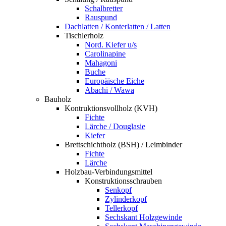
Schalbretter
Rauspund
Dachlatten / Konterlatten / Latten
Tischlerholz
Nord. Kiefer u/s
Carolinapine
Mahagoni
Buche
Europäische Eiche
Abachi / Wawa
Bauholz
Kontruktionsvollholz (KVH)
Fichte
Lärche / Douglasie
Kiefer
Brettschichtholz (BSH) / Leimbinder
Fichte
Lärche
Holzbau-Verbindungsmittel
Konstruktionsschrauben
Senkopf
Zylinderkopf
Tellerkopf
Sechskant Holzgewinde