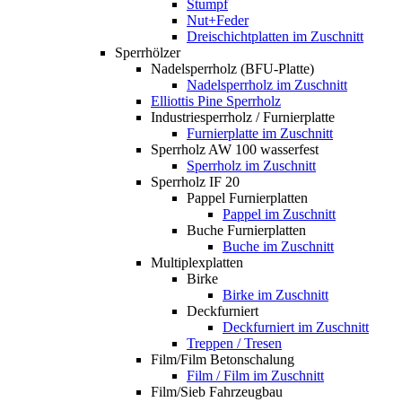
Stumpf
Nut+Feder
Dreischichtplatten im Zuschnitt
Sperrhölzer
Nadelsperrholz (BFU-Platte)
Nadelsperrholz im Zuschnitt
Elliottis Pine Sperrholz
Industriesperrholz / Furnierplatte
Furnierplatte im Zuschnitt
Sperrholz AW 100 wasserfest
Sperrholz im Zuschnitt
Sperrholz IF 20
Pappel Furnierplatten
Pappel im Zuschnitt
Buche Furnierplatten
Buche im Zuschnitt
Multiplexplatten
Birke
Birke im Zuschnitt
Deckfurniert
Deckfurniert im Zuschnitt
Treppen / Tresen
Film/Film Betonschalung
Film / Film im Zuschnitt
Film/Sieb Fahrzeugbau