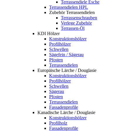
Terrassendiele Esche
Terrassendielen HPL
Zubehör Terrassendielen
Terrassenschrauben
Verlege Zubehör
Terrassen-Öl
KDI Hölzer
Konstruktionshölzer
Profilhölzer
Schwellen
Sägefein / Sägerau
Pfosten
Terrassendielen
Europäische Lärche / Douglasie
Konstruktionshölzer
Profilhölzer
Schwellen
Sägerau
Pfosten
Terrassendielen
Fassadenprofile
Kanadische Lärche / Douglasie
Konstruktionshölzer
Profilholz
Fassadenprofile