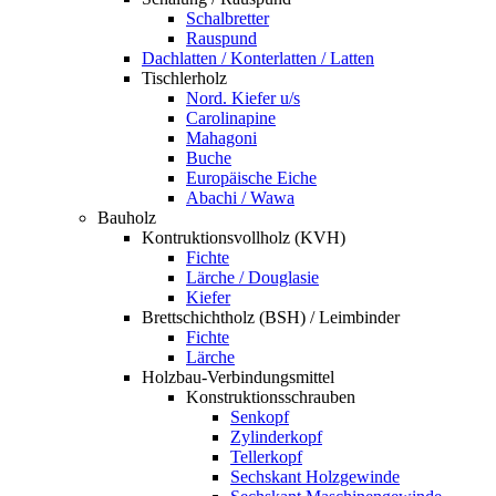
Schalbretter
Rauspund
Dachlatten / Konterlatten / Latten
Tischlerholz
Nord. Kiefer u/s
Carolinapine
Mahagoni
Buche
Europäische Eiche
Abachi / Wawa
Bauholz
Kontruktionsvollholz (KVH)
Fichte
Lärche / Douglasie
Kiefer
Brettschichtholz (BSH) / Leimbinder
Fichte
Lärche
Holzbau-Verbindungsmittel
Konstruktionsschrauben
Senkopf
Zylinderkopf
Tellerkopf
Sechskant Holzgewinde