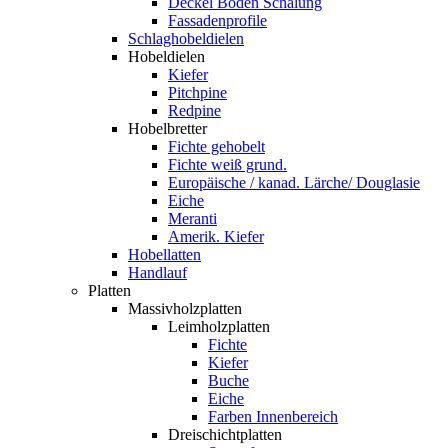
Deckel Boden Schalung
Fassadenprofile
Schlaghobeldielen
Hobeldielen
Kiefer
Pitchpine
Redpine
Hobelbretter
Fichte gehobelt
Fichte weiß grund.
Europäische / kanad. Lärche/ Douglasie
Eiche
Meranti
Amerik. Kiefer
Hobellatten
Handlauf
Platten
Massivholzplatten
Leimholzplatten
Fichte
Kiefer
Buche
Eiche
Farben Innenbereich
Dreischichtplatten