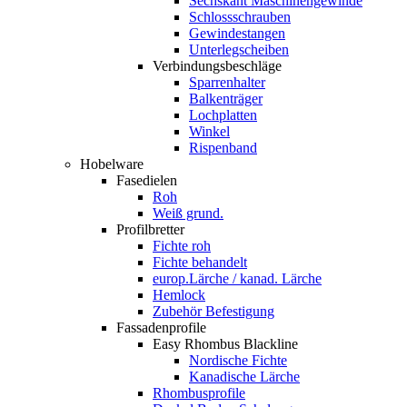
Sechskant Maschinengewinde
Schlossschrauben
Gewindestangen
Unterlegscheiben
Verbindungsbeschläge
Sparrenhalter
Balkenträger
Lochplatten
Winkel
Rispenband
Hobelware
Fasedielen
Roh
Weiß grund.
Profilbretter
Fichte roh
Fichte behandelt
europ.Lärche / kanad. Lärche
Hemlock
Zubehör Befestigung
Fassadenprofile
Easy Rhombus Blackline
Nordische Fichte
Kanadische Lärche
Rhombusprofile