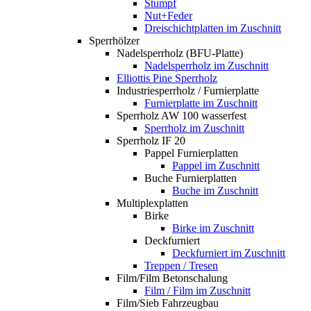
Stumpf
Nut+Feder
Dreischichtplatten im Zuschnitt
Sperrhölzer
Nadelsperrholz (BFU-Platte)
Nadelsperrholz im Zuschnitt
Elliottis Pine Sperrholz
Industriesperrholz / Furnierplatte
Furnierplatte im Zuschnitt
Sperrholz AW 100 wasserfest
Sperrholz im Zuschnitt
Sperrholz IF 20
Pappel Furnierplatten
Pappel im Zuschnitt
Buche Furnierplatten
Buche im Zuschnitt
Multiplexplatten
Birke
Birke im Zuschnitt
Deckfurniert
Deckfurniert im Zuschnitt
Treppen / Tresen
Film/Film Betonschalung
Film / Film im Zuschnitt
Film/Sieb Fahrzeugbau