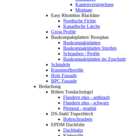
Kantenversiegelung
Montage
Easy Rhombus Blackline
Nordische Fichte
Kanadische Lärche
Groja Profile
Baukompaktplatten/ Resoplan
Baukompaktplatten
Baukompaktplatten Streifen
Schrauben / Profile
Baukompaktplatten im Zuschnitt
Schindeln
Kunststoffprofile
Holz Fassade
BPC Fassade
Bedachung
Röben Tondachziegel
Flandern plus - anthrazit
Flandern plus - schwarz
Piemont - graphit
DS-Stahl Trapezblech
Bohrschrauben
EPDM Dachfolie
Dachbahn
Klebstoffe