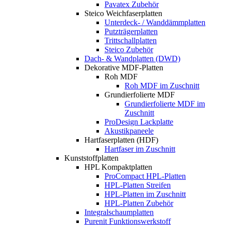
Pavatex Zubehör
Steico Weichfaserplatten
Unterdeck- / Wanddämmplatten
Putzträgerplatten
Trittschallplatten
Steico Zubehör
Dach- & Wandplatten (DWD)
Dekorative MDF-Platten
Roh MDF
Roh MDF im Zuschnitt
Grundierfolierte MDF
Grundierfolierte MDF im
Zuschnitt
ProDesign Lackplatte
Akustikpaneele
Hartfaserplatten (HDF)
Hartfaser im Zuschnitt
Kunststoffplatten
HPL Kompaktplatten
ProCompact HPL-Platten
HPL-Platten Streifen
HPL-Platten im Zuschnitt
HPL-Platten Zubehör
Integralschaumplatten
Purenit Funktionswerkstoff