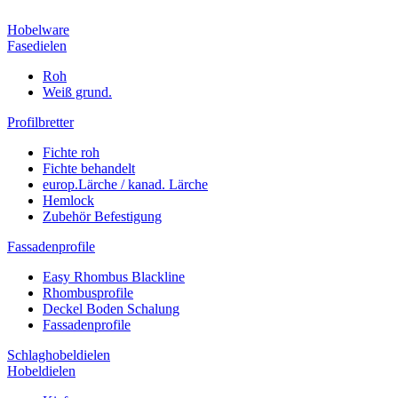
Hobelware
Fasedielen
Roh
Weiß grund.
Profilbretter
Fichte roh
Fichte behandelt
europ.Lärche / kanad. Lärche
Hemlock
Zubehör Befestigung
Fassadenprofile
Easy Rhombus Blackline
Rhombusprofile
Deckel Boden Schalung
Fassadenprofile
Schlaghobeldielen
Hobeldielen