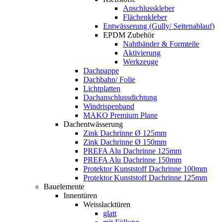
Anschlusskleber
Flächenkleber
Entwässerung (Gully/ Seitenablauf)
EPDM Zubehör
Nahtbänder & Formteile
Aktivierung
Werkzeuge
Dachpappe
Dachbahn/ Folie
Lichtplatten
Dachanschlussdichtung
Windrispenband
MAKO Premium Plane
Dachentwässerung
Zink Dachrinne Ø 125mm
Zink Dachrinne Ø 150mm
PREFA Alu Dachrinne 125mm
PREFA Alu Dachrinne 150mm
Protektor Kunststoff Dachrinne 100mm
Protektor Kunststoff Dachrinne 125mm
Bauelemente
Innentüren
Weisslacktüren
glatt