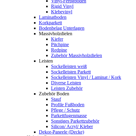
Vinyl-Fertigboden
Rigid Vinyl
Klebevinyl
Laminatboden
Korkparkett
Bodenbelag Unterlagen
Massivholzdielen
Kiefer
Pitchpine
Redpine
Zubehör Massivholzdielen
Leisten
Sockelleisten weiß
Sockelleisten Parkett
Sockelleisten Vinyl / Laminat / Kork
Diverse Leisten
Leisten Zubehör
Zubehör Boden
Stauf
Profile Fußboden
Pflege / Schutz
Parkettfugenmasse
Sonstiges Parkettzubehör
Silicon/ Acryl/ Kleber
Dekor-Paneele (Decke)