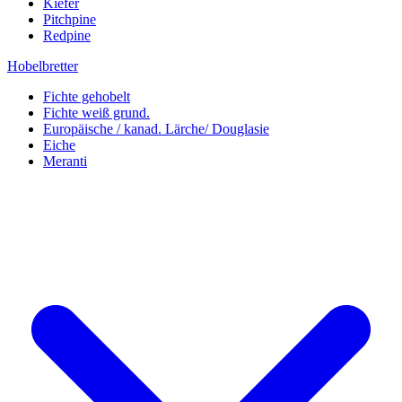
Kiefer
Pitchpine
Redpine
Hobelbretter
Fichte gehobelt
Fichte weiß grund.
Europäische / kanad. Lärche/ Douglasie
Eiche
Meranti