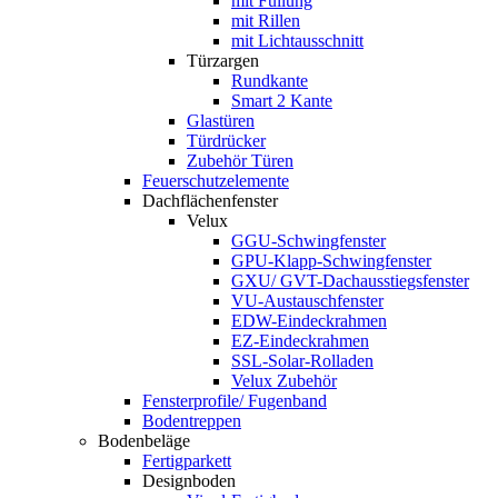
mit Füllung
mit Rillen
mit Lichtausschnitt
Türzargen
Rundkante
Smart 2 Kante
Glastüren
Türdrücker
Zubehör Türen
Feuerschutzelemente
Dachflächenfenster
Velux
GGU-Schwingfenster
GPU-Klapp-Schwingfenster
GXU/ GVT-Dachausstiegsfenster
VU-Austauschfenster
EDW-Eindeckrahmen
EZ-Eindeckrahmen
SSL-Solar-Rolladen
Velux Zubehör
Fensterprofile/ Fugenband
Bodentreppen
Bodenbeläge
Fertigparkett
Designboden