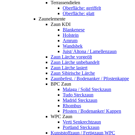
Terrassendielen
Oberfläche: geriffelt
Oberfläche: glatt
Zaunelemente
Zaun KDI
Blankenese
Holstein
Amrum
Wandsbek
Juist/ Altona / Lamellenzaun
Zaun Lärche vorgeölt
Zaun Lärche unbehandelt
Zaun Lärche lasiert
Zaun Sibirische Lärche
Zaunbefest. / Bodenanker / Pfostenkappe
BPC Zaun
Malaga / Solid Steckzaun
Tudo Steckzaun
Madrid Steckzaun
Rhombus
Pfosten / Bodenanker/ Kappen
WPC Zaun
Verti Senkrechtzaun
Portland Steckzaun
Kunststoffzaun / Fertigzaun WPC