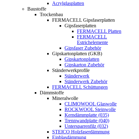
Acrylglasplatten
Baustoffe
Trockenbau
FERMACELL Gipsfaserplatten
Gipsfaserplatten
FERMACELL Platten
FERMACELL
Estrichelemente
Gipsfaser Zubehör
Gipskartonplatten (GKB)
Gipskartonplatten
Gipskarton Zubehör
Ständerwerkprofile
Ständerwerk
Ständerwerk Zubehör
FERMACELL Schüttungen
Dämmstoffe
Mineralwolle
CLIMOWOOL Glaswolle
ROCKWOOL Steinwolle
Kerndämmplatte (035)
Trennwandplatte (040)
Untersparrenfilz (032)
STEICO Holzfaserdämmung
Einblasdämmung