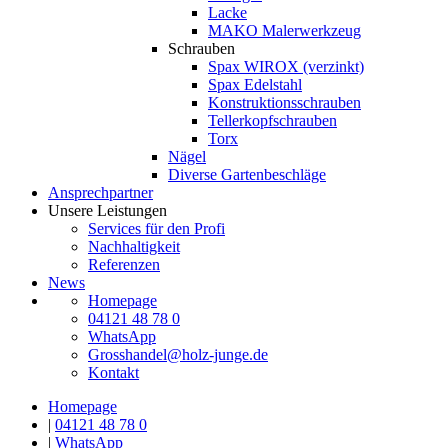
Lacke
MAKO Malerwerkzeug
Schrauben
Spax WIROX (verzinkt)
Spax Edelstahl
Konstruktionsschrauben
Tellerkopfschrauben
Torx
Nägel
Diverse Gartenbeschläge
Ansprechpartner
Unsere Leistungen
Services für den Profi
Nachhaltigkeit
Referenzen
News
Homepage
04121 48 78 0
WhatsApp
Grosshandel@holz-junge.de
Kontakt
Homepage
|
04121 48 78 0
|
WhatsApp