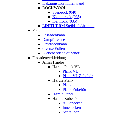
Kalziumsilikat Innenwand
ROCKWOOL
Sonorock (040)
Klemmrock (035)
Kernrock (035)
LINITHERM Steildachdämmung
Folien
Fassadenbahn
Dampfbremse
Unterdeckbahn
diverse Folien
Klebebänder / Zubehör
Fassadenverkleidung
James Hardie
Hardie Plank VL
Plank VL
Plank VL Zubehör
Hardie Plank
Plank
Plank Zubehör
Hardie Panel
Hardie Zubehör
Außenecken
Innenecken
Schrauben