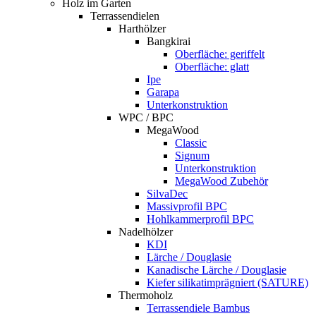
Holz im Garten
Terrassendielen
Harthölzer
Bangkirai
Oberfläche: geriffelt
Oberfläche: glatt
Ipe
Garapa
Unterkonstruktion
WPC / BPC
MegaWood
Classic
Signum
Unterkonstruktion
MegaWood Zubehör
SilvaDec
Massivprofil BPC
Hohlkammerprofil BPC
Nadelhölzer
KDI
Lärche / Douglasie
Kanadische Lärche / Douglasie
Kiefer silikatimprägniert (SATURE)
Thermoholz
Terrassendiele Bambus