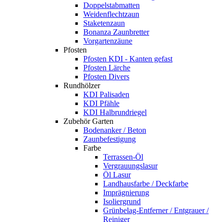
Doppelstabmatten
Weidenflechtzaun
Staketenzaun
Bonanza Zaunbretter
Vorgartenzäune
Pfosten
Pfosten KDI - Kanten gefast
Pfosten Lärche
Pfosten Divers
Rundhölzer
KDI Palisaden
KDI Pfähle
KDI Halbrundriegel
Zubehör Garten
Bodenanker / Beton
Zaunbefestigung
Farbe
Terrassen-Öl
Vergrauungslasur
Öl Lasur
Landhausfarbe / Deckfarbe
Imprägnierung
Isoliergrund
Grünbelag-Entferner / Entgrauer /
Reiniger