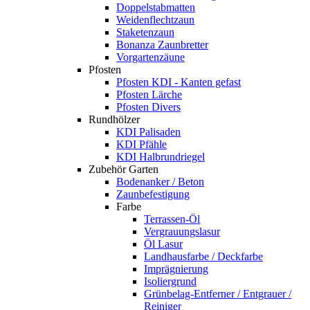
Doppelstabmatten
Weidenflechtzaun
Staketenzaun
Bonanza Zaunbretter
Vorgartenzäune
Pfosten
Pfosten KDI - Kanten gefast
Pfosten Lärche
Pfosten Divers
Rundhölzer
KDI Palisaden
KDI Pfähle
KDI Halbrundriegel
Zubehör Garten
Bodenanker / Beton
Zaunbefestigung
Farbe
Terrassen-Öl
Vergrauungslasur
Öl Lasur
Landhausfarbe / Deckfarbe
Imprägnierung
Isoliergrund
Grünbelag-Entferner / Entgrauer /
Reiniger