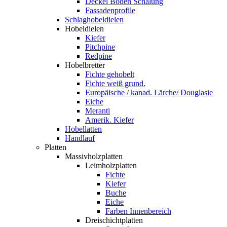
Deckel Boden Schalung
Fassadenprofile
Schlaghobeldielen
Hobeldielen
Kiefer
Pitchpine
Redpine
Hobelbretter
Fichte gehobelt
Fichte weiß grund.
Europäische / kanad. Lärche/ Douglasie
Eiche
Meranti
Amerik. Kiefer
Hobellatten
Handlauf
Platten
Massivholzplatten
Leimholzplatten
Fichte
Kiefer
Buche
Eiche
Farben Innenbereich
Dreischichtplatten