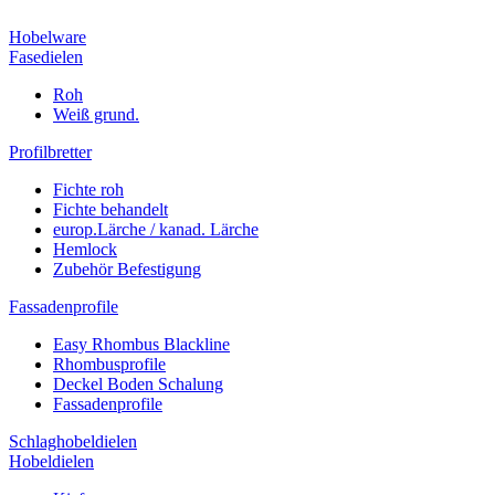
Hobelware
Fasedielen
Roh
Weiß grund.
Profilbretter
Fichte roh
Fichte behandelt
europ.Lärche / kanad. Lärche
Hemlock
Zubehör Befestigung
Fassadenprofile
Easy Rhombus Blackline
Rhombusprofile
Deckel Boden Schalung
Fassadenprofile
Schlaghobeldielen
Hobeldielen