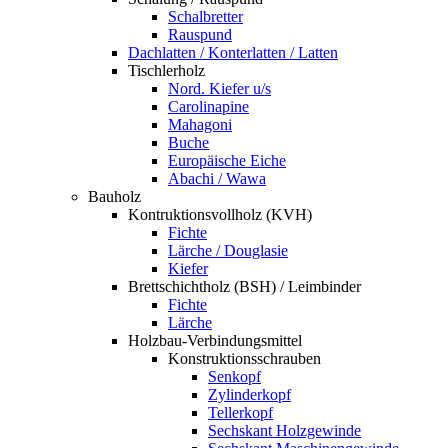
Schalbretter
Rauspund
Dachlatten / Konterlatten / Latten
Tischlerholz
Nord. Kiefer u/s
Carolinapine
Mahagoni
Buche
Europäische Eiche
Abachi / Wawa
Bauholz
Kontruktionsvollholz (KVH)
Fichte
Lärche / Douglasie
Kiefer
Brettschichtholz (BSH) / Leimbinder
Fichte
Lärche
Holzbau-Verbindungsmittel
Konstruktionsschrauben
Senkopf
Zylinderkopf
Tellerkopf
Sechskant Holzgewinde