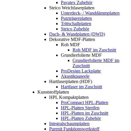
Pavatex Zubehör
Steico Weichfaserplatten
Unterdeck- / Wanddämmplatten
Putzträgerplatten
Trittschallplatten
Steico Zubehör
Dach- & Wandplatten (DWD)
Dekorative MDF-Platten
Roh MDF
Roh MDF im Zuschnitt
Grundierfolierte MDF
Grundierfolierte MDF im
Zuschnitt
ProDesign Lackplatte
Akustikpaneele
Hartfaserplatten (HDF)
Hartfaser im Zuschnitt
Kunststoffplatten
HPL Kompaktplatten
ProCompact HPL-Platten
HPL-Platten Streifen
HPL-Platten im Zuschnitt
HPL-Platten Zubehör
Integralschaumplatten
Purenit Funktionswerkstoff