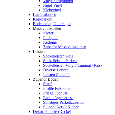
Vinyl-Fertigboden
Rigid Vinyl
Klebevinyl
Laminatboden
Korkparkett
Bodenbelag Unterlagen
Massivholzdielen
Kiefer
Pitchpine
Redpine
Zubehör Massivholzdielen
Leisten
Sockelleisten weiß
Sockelleisten Parkett
Sockelleisten Vinyl / Laminat / Kork
Diverse Leisten
Leisten Zubehör
Zubehör Boden
Stauf
Profile Fußboden
Pflege / Schutz
Parkettfugenmasse
Sonstiges Parkettzubehör
Silicon/ Acryl/ Kleber
Dekor-Paneele (Decke)