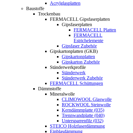
Acrylglasplatten
Baustoffe
Trockenbau
FERMACELL Gipsfaserplatten
Gipsfaserplatten
FERMACELL Platten
FERMACELL
Estrichelemente
Gipsfaser Zubehör
Gipskartonplatten (GKB)
Gipskartonplatten
Gipskarton Zubehör
Ständerwerkprofile
Ständerwerk
Ständerwerk Zubehör
FERMACELL Schüttungen
Dämmstoffe
Mineralwolle
CLIMOWOOL Glaswolle
ROCKWOOL Steinwolle
Kerndämmplatte (035)
Trennwandplatte (040)
Untersparrenfilz (032)
STEICO Holzfaserdämmung
Einblasdämmung