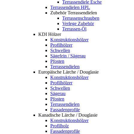
Terrassendiele Esche
Terrassendielen HPL
Zubehör Terrassendielen
Terrassenschrauben
Verlege Zubehör
Terrassen-Öl
KDI Hölzer
Konstruktionshölzer
Profilhölzer
Schwellen
Sägefein / Sägerau
Pfosten
Terrassendielen
Europäische Lärche / Douglasie
Konstruktionshölzer
Profilhölzer
Schwellen
Sägerau
Pfosten
Terrassendielen
Fassadenprofile
Kanadische Lärche / Douglasie
Konstruktionshölzer
Profilholz
Fassadenprofile