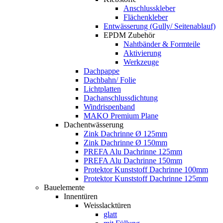
Anschlusskleber
Flächenkleber
Entwässerung (Gully/ Seitenablauf)
EPDM Zubehör
Nahtbänder & Formteile
Aktivierung
Werkzeuge
Dachpappe
Dachbahn/ Folie
Lichtplatten
Dachanschlussdichtung
Windrispenband
MAKO Premium Plane
Dachentwässerung
Zink Dachrinne Ø 125mm
Zink Dachrinne Ø 150mm
PREFA Alu Dachrinne 125mm
PREFA Alu Dachrinne 150mm
Protektor Kunststoff Dachrinne 100mm
Protektor Kunststoff Dachrinne 125mm
Bauelemente
Innentüren
Weisslacktüren
glatt