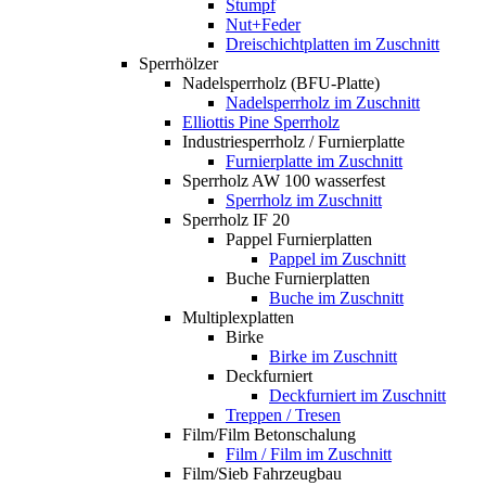
Stumpf
Nut+Feder
Dreischichtplatten im Zuschnitt
Sperrhölzer
Nadelsperrholz (BFU-Platte)
Nadelsperrholz im Zuschnitt
Elliottis Pine Sperrholz
Industriesperrholz / Furnierplatte
Furnierplatte im Zuschnitt
Sperrholz AW 100 wasserfest
Sperrholz im Zuschnitt
Sperrholz IF 20
Pappel Furnierplatten
Pappel im Zuschnitt
Buche Furnierplatten
Buche im Zuschnitt
Multiplexplatten
Birke
Birke im Zuschnitt
Deckfurniert
Deckfurniert im Zuschnitt
Treppen / Tresen
Film/Film Betonschalung
Film / Film im Zuschnitt
Film/Sieb Fahrzeugbau