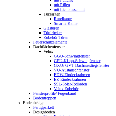
mit Füllung
mit Rillen
mit Lichtausschnitt
Türzargen
Rundkante
Smart 2 Kante
Glastüren
Türdrücker
Zubehör Türen
Feuerschutzelemente
Dachflächenfenster
Velux
GGU-Schwingfenster
GPU-Klapp-Schwingfenster
GXU/ GVT-Dachausstiegsfenster
VU-Austauschfenster
EDW-Eindeckrahmen
EZ-Eindeckrahmen
SSL-Solar-Rolladen
Velux Zubehör
Fensterprofile/ Fugenband
Bodentreppen
Bodenbeläge
Fertigparkett
Designboden