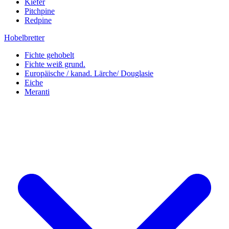
Kiefer
Pitchpine
Redpine
Hobelbretter
Fichte gehobelt
Fichte weiß grund.
Europäische / kanad. Lärche/ Douglasie
Eiche
Meranti