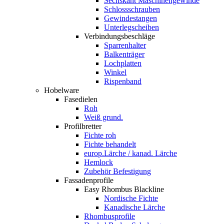
Sechskant Maschinengewinde
Schlossschrauben
Gewindestangen
Unterlegscheiben
Verbindungsbeschläge
Sparrenhalter
Balkenträger
Lochplatten
Winkel
Rispenband
Hobelware
Fasedielen
Roh
Weiß grund.
Profilbretter
Fichte roh
Fichte behandelt
europ.Lärche / kanad. Lärche
Hemlock
Zubehör Befestigung
Fassadenprofile
Easy Rhombus Blackline
Nordische Fichte
Kanadische Lärche
Rhombusprofile