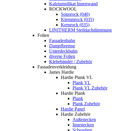
Kalziumsilikat Innenwand
ROCKWOOL
Sonorock (040)
Klemmrock (035)
Kernrock (035)
LINITHERM Steildachdämmung
Folien
Fassadenbahn
Dampfbremse
Unterdeckbahn
diverse Folien
Klebebänder / Zubehör
Fassadenverkleidung
James Hardie
Hardie Plank VL
Plank VL
Plank VL Zubehör
Hardie Plank
Plank
Plank Zubehör
Hardie Panel
Hardie Zubehör
Außenecken
Innenecken
Schrauben