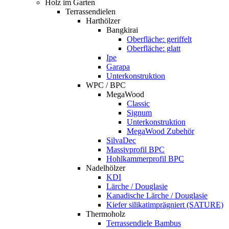
Holz im Garten
Terrassendielen
Harthölzer
Bangkirai
Oberfläche: geriffelt
Oberfläche: glatt
Ipe
Garapa
Unterkonstruktion
WPC / BPC
MegaWood
Classic
Signum
Unterkonstruktion
MegaWood Zubehör
SilvaDec
Massivprofil BPC
Hohlkammerprofil BPC
Nadelhölzer
KDI
Lärche / Douglasie
Kanadische Lärche / Douglasie
Kiefer silikatimprägniert (SATURE)
Thermoholz
Terrassendiele Bambus