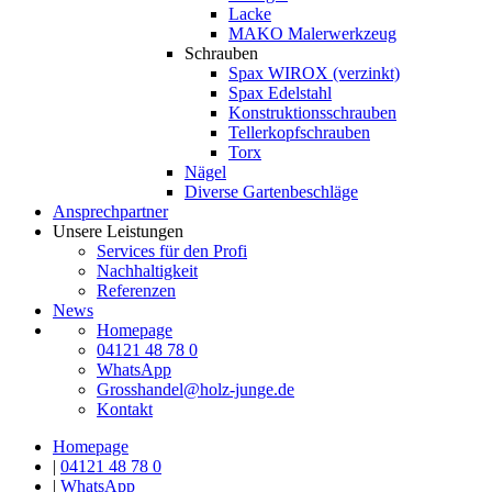
Lacke
MAKO Malerwerkzeug
Schrauben
Spax WIROX (verzinkt)
Spax Edelstahl
Konstruktionsschrauben
Tellerkopfschrauben
Torx
Nägel
Diverse Gartenbeschläge
Ansprechpartner
Unsere Leistungen
Services für den Profi
Nachhaltigkeit
Referenzen
News
Homepage
04121 48 78 0
WhatsApp
Grosshandel@holz-junge.de
Kontakt
Homepage
|
04121 48 78 0
|
WhatsApp