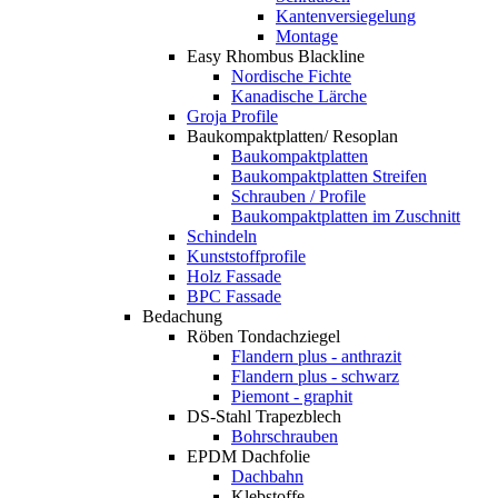
Kantenversiegelung
Montage
Easy Rhombus Blackline
Nordische Fichte
Kanadische Lärche
Groja Profile
Baukompaktplatten/ Resoplan
Baukompaktplatten
Baukompaktplatten Streifen
Schrauben / Profile
Baukompaktplatten im Zuschnitt
Schindeln
Kunststoffprofile
Holz Fassade
BPC Fassade
Bedachung
Röben Tondachziegel
Flandern plus - anthrazit
Flandern plus - schwarz
Piemont - graphit
DS-Stahl Trapezblech
Bohrschrauben
EPDM Dachfolie
Dachbahn
Klebstoffe