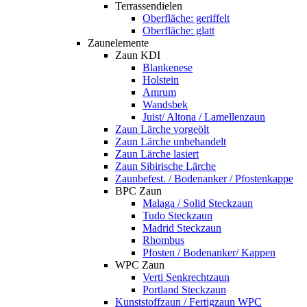
Terrassendielen
Oberfläche: geriffelt
Oberfläche: glatt
Zaunelemente
Zaun KDI
Blankenese
Holstein
Amrum
Wandsbek
Juist/ Altona / Lamellenzaun
Zaun Lärche vorgeölt
Zaun Lärche unbehandelt
Zaun Lärche lasiert
Zaun Sibirische Lärche
Zaunbefest. / Bodenanker / Pfostenkappe
BPC Zaun
Malaga / Solid Steckzaun
Tudo Steckzaun
Madrid Steckzaun
Rhombus
Pfosten / Bodenanker/ Kappen
WPC Zaun
Verti Senkrechtzaun
Portland Steckzaun
Kunststoffzaun / Fertigzaun WPC