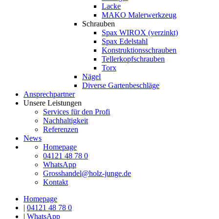
Lacke
MAKO Malerwerkzeug
Schrauben
Spax WIROX (verzinkt)
Spax Edelstahl
Konstruktionsschrauben
Tellerkopfschrauben
Torx
Nägel
Diverse Gartenbeschläge
Ansprechpartner
Unsere Leistungen
Services für den Profi
Nachhaltigkeit
Referenzen
News
Homepage
04121 48 78 0
WhatsApp
Grosshandel@holz-junge.de
Kontakt
Homepage
|
04121 48 78 0
|
WhatsApp