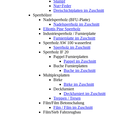
Stumpf
Nut+Feder
Dreischichtplatten im Zuschnitt
Sperrhölzer
Nadelsperrholz (BFU-Platte)
Nadelsperrholz im Zuschnitt
Elliottis Pine Sperrholz
Industriesperrholz / Furnierplatte
Furnierplatte im Zuschnitt
Sperrholz AW 100 wasserfest
Sperrholz im Zuschnitt
Sperrholz IF 20
Pappel Furnierplatten
Pappel im Zuschnitt
Buche Furnierplatten
Buche im Zuschnitt
Multiplexplatten
Birke
Birke im Zuschnitt
Deckfurniert
Deckfurniert im Zuschnitt
Treppen / Tresen
Film/Film Betonschalung
Film / Film im Zuschnitt
Film/Sieb Fahrzeugbau