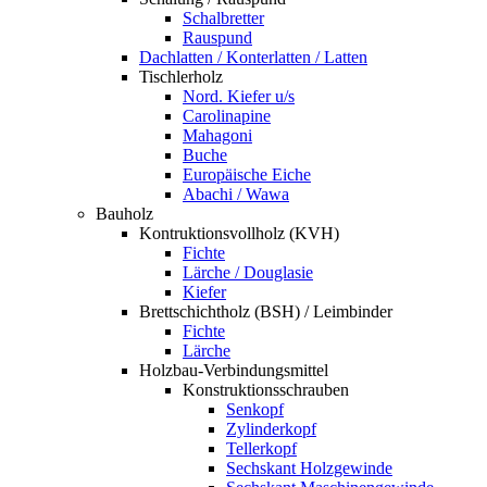
Schalbretter
Rauspund
Dachlatten / Konterlatten / Latten
Tischlerholz
Nord. Kiefer u/s
Carolinapine
Mahagoni
Buche
Europäische Eiche
Abachi / Wawa
Bauholz
Kontruktionsvollholz (KVH)
Fichte
Lärche / Douglasie
Kiefer
Brettschichtholz (BSH) / Leimbinder
Fichte
Lärche
Holzbau-Verbindungsmittel
Konstruktionsschrauben
Senkopf
Zylinderkopf
Tellerkopf
Sechskant Holzgewinde