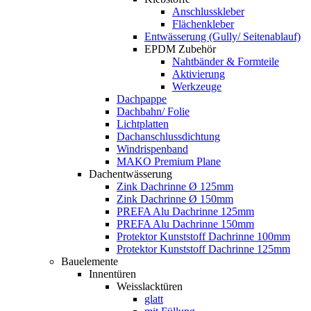
Anschlusskleber
Flächenkleber
Entwässerung (Gully/ Seitenablauf)
EPDM Zubehör
Nahtbänder & Formteile
Aktivierung
Werkzeuge
Dachpappe
Dachbahn/ Folie
Lichtplatten
Dachanschlussdichtung
Windrispenband
MAKO Premium Plane
Dachentwässerung
Zink Dachrinne Ø 125mm
Zink Dachrinne Ø 150mm
PREFA Alu Dachrinne 125mm
PREFA Alu Dachrinne 150mm
Protektor Kunststoff Dachrinne 100mm
Protektor Kunststoff Dachrinne 125mm
Bauelemente
Innentüren
Weisslacktüren
glatt