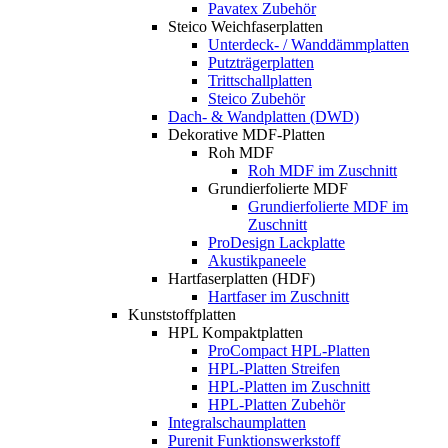
Pavatex Zubehör
Steico Weichfaserplatten
Unterdeck- / Wanddämmplatten
Putzträgerplatten
Trittschallplatten
Steico Zubehör
Dach- & Wandplatten (DWD)
Dekorative MDF-Platten
Roh MDF
Roh MDF im Zuschnitt
Grundierfolierte MDF
Grundierfolierte MDF im
Zuschnitt
ProDesign Lackplatte
Akustikpaneele
Hartfaserplatten (HDF)
Hartfaser im Zuschnitt
Kunststoffplatten
HPL Kompaktplatten
ProCompact HPL-Platten
HPL-Platten Streifen
HPL-Platten im Zuschnitt
HPL-Platten Zubehör
Integralschaumplatten
Purenit Funktionswerkstoff