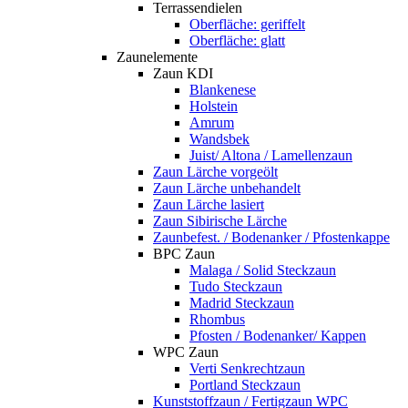
Terrassendielen
Oberfläche: geriffelt
Oberfläche: glatt
Zaunelemente
Zaun KDI
Blankenese
Holstein
Amrum
Wandsbek
Juist/ Altona / Lamellenzaun
Zaun Lärche vorgeölt
Zaun Lärche unbehandelt
Zaun Lärche lasiert
Zaun Sibirische Lärche
Zaunbefest. / Bodenanker / Pfostenkappe
BPC Zaun
Malaga / Solid Steckzaun
Tudo Steckzaun
Madrid Steckzaun
Rhombus
Pfosten / Bodenanker/ Kappen
WPC Zaun
Verti Senkrechtzaun
Portland Steckzaun
Kunststoffzaun / Fertigzaun WPC