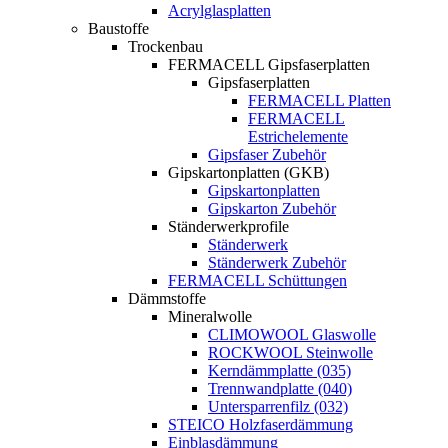
Acrylglasplatten
Baustoffe
Trockenbau
FERMACELL Gipsfaserplatten
Gipsfaserplatten
FERMACELL Platten
FERMACELL
Estrichelemente
Gipsfaser Zubehör
Gipskartonplatten (GKB)
Gipskartonplatten
Gipskarton Zubehör
Ständerwerkprofile
Ständerwerk
Ständerwerk Zubehör
FERMACELL Schüttungen
Dämmstoffe
Mineralwolle
CLIMOWOOL Glaswolle
ROCKWOOL Steinwolle
Kerndämmplatte (035)
Trennwandplatte (040)
Untersparrenfilz (032)
STEICO Holzfaserdämmung
Einblasdämmung