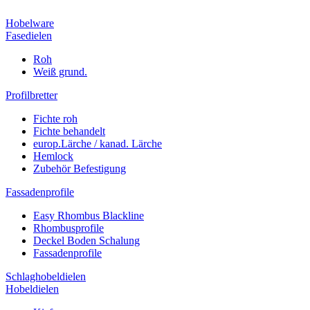
Hobelware
Fasedielen
Roh
Weiß grund.
Profilbretter
Fichte roh
Fichte behandelt
europ.Lärche / kanad. Lärche
Hemlock
Zubehör Befestigung
Fassadenprofile
Easy Rhombus Blackline
Rhombusprofile
Deckel Boden Schalung
Fassadenprofile
Schlaghobeldielen
Hobeldielen