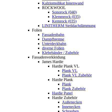
Kalziumsilikat Innenwand
ROCKWOOL
Sonorock (040)
Klemmrock (035)
Kernrock (035)
LINITHERM Steildachdämmung
Folien
Fassadenbahn
Dampfbremse
Unterdeckbahn
diverse Folien
Klebebänder / Zubehör
Fassadenverkleidung
James Hardie
Hardie Plank VL
Plank VL
Plank VL Zubehör
Hardie Plank
Plank
Plank Zubehör
Hardie Panel
Hardie Zubehör
Außenecken
Innenecken
Schrauben