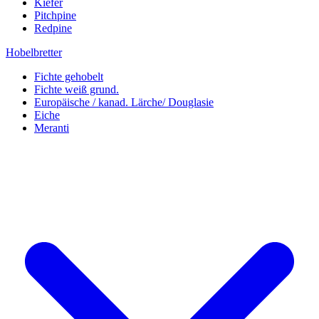
Kiefer
Pitchpine
Redpine
Hobelbretter
Fichte gehobelt
Fichte weiß grund.
Europäische / kanad. Lärche/ Douglasie
Eiche
Meranti