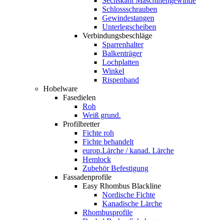
Sechskant Maschinengewinde
Schlossschrauben
Gewindestangen
Unterlegscheiben
Verbindungsbeschläge
Sparrenhalter
Balkenträger
Lochplatten
Winkel
Rispenband
Hobelware
Fasedielen
Roh
Weiß grund.
Profilbretter
Fichte roh
Fichte behandelt
europ.Lärche / kanad. Lärche
Hemlock
Zubehör Befestigung
Fassadenprofile
Easy Rhombus Blackline
Nordische Fichte
Kanadische Lärche
Rhombusprofile