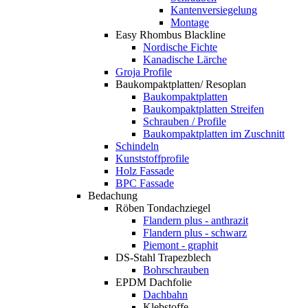
Kantenversiegelung
Montage
Easy Rhombus Blackline
Nordische Fichte
Kanadische Lärche
Groja Profile
Baukompaktplatten/ Resoplan
Baukompaktplatten
Baukompaktplatten Streifen
Schrauben / Profile
Baukompaktplatten im Zuschnitt
Schindeln
Kunststoffprofile
Holz Fassade
BPC Fassade
Bedachung
Röben Tondachziegel
Flandern plus - anthrazit
Flandern plus - schwarz
Piemont - graphit
DS-Stahl Trapezblech
Bohrschrauben
EPDM Dachfolie
Dachbahn
Klebstoffe