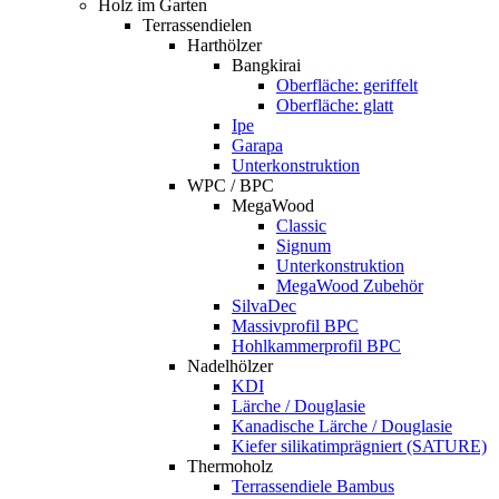
Holz im Garten
Terrassendielen
Harthölzer
Bangkirai
Oberfläche: geriffelt
Oberfläche: glatt
Ipe
Garapa
Unterkonstruktion
WPC / BPC
MegaWood
Classic
Signum
Unterkonstruktion
MegaWood Zubehör
SilvaDec
Massivprofil BPC
Hohlkammerprofil BPC
Nadelhölzer
KDI
Lärche / Douglasie
Kanadische Lärche / Douglasie
Kiefer silikatimprägniert (SATURE)
Thermoholz
Terrassendiele Bambus