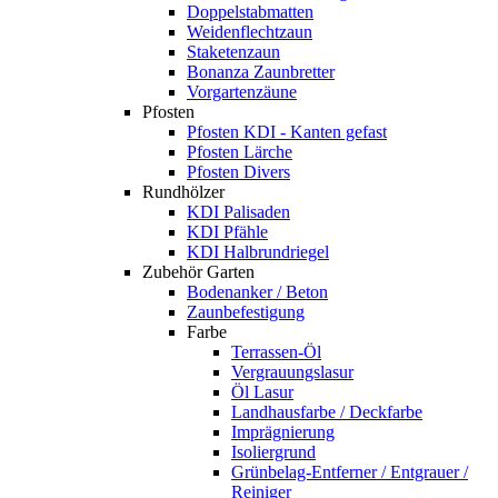
Doppelstabmatten
Weidenflechtzaun
Staketenzaun
Bonanza Zaunbretter
Vorgartenzäune
Pfosten
Pfosten KDI - Kanten gefast
Pfosten Lärche
Pfosten Divers
Rundhölzer
KDI Palisaden
KDI Pfähle
KDI Halbrundriegel
Zubehör Garten
Bodenanker / Beton
Zaunbefestigung
Farbe
Terrassen-Öl
Vergrauungslasur
Öl Lasur
Landhausfarbe / Deckfarbe
Imprägnierung
Isoliergrund
Grünbelag-Entferner / Entgrauer /
Reiniger