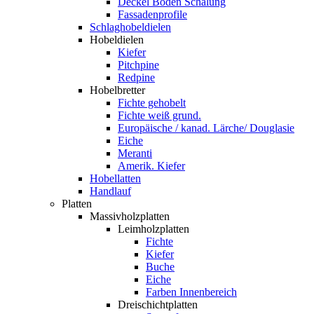
Deckel Boden Schalung
Fassadenprofile
Schlaghobeldielen
Hobeldielen
Kiefer
Pitchpine
Redpine
Hobelbretter
Fichte gehobelt
Fichte weiß grund.
Europäische / kanad. Lärche/ Douglasie
Eiche
Meranti
Amerik. Kiefer
Hobellatten
Handlauf
Platten
Massivholzplatten
Leimholzplatten
Fichte
Kiefer
Buche
Eiche
Farben Innenbereich
Dreischichtplatten