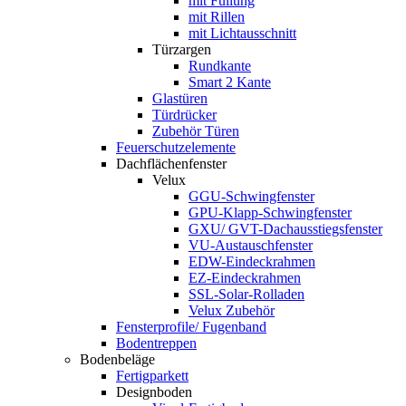
mit Füllung
mit Rillen
mit Lichtausschnitt
Türzargen
Rundkante
Smart 2 Kante
Glastüren
Türdrücker
Zubehör Türen
Feuerschutzelemente
Dachflächenfenster
Velux
GGU-Schwingfenster
GPU-Klapp-Schwingfenster
GXU/ GVT-Dachausstiegsfenster
VU-Austauschfenster
EDW-Eindeckrahmen
EZ-Eindeckrahmen
SSL-Solar-Rolladen
Velux Zubehör
Fensterprofile/ Fugenband
Bodentreppen
Bodenbeläge
Fertigparkett
Designboden