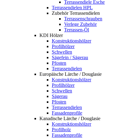
Terrassendiele Esche
Terrassendielen HPL
Zubehör Terrassendielen
Terrassenschrauben
Verlege Zubehör
Terrassen-Öl
KDI Hölzer
Konstruktionshölzer
Profilhölzer
Schwellen
Sägefein / Sägerau
Pfosten
Terrassendielen
Europäische Lärche / Douglasie
Konstruktionshölzer
Profilhölzer
Schwellen
Sägerau
Pfosten
Terrassendielen
Fassadenprofile
Kanadische Lärche / Douglasie
Konstruktionshölzer
Profilholz
Fassadenprofile