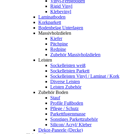
Vinyl-Fertigboden
Rigid Vinyl
Klebevinyl
Laminatboden
Korkparkett
Bodenbelag Unterlagen
Massivholzdielen
Kiefer
Pitchpine
Redpine
Zubehör Massivholzdielen
Leisten
Sockelleisten weiß
Sockelleisten Parkett
Sockelleisten Vinyl / Laminat / Kork
Diverse Leisten
Leisten Zubehör
Zubehör Boden
Stauf
Profile Fußboden
Pflege / Schutz
Parkettfugenmasse
Sonstiges Parkettzubehör
Silicon/ Acryl/ Kleber
Dekor-Paneele (Decke)