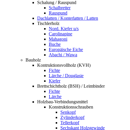
Schalung / Rauspund
Schalbretter
Rauspund
Dachlatten / Konterlatten / Latten
Tischlerholz
Nord. Kiefer u/s
Carolinapine
Mahagoni
Buche
Europäische Eiche
Abachi / Wawa
Bauholz
Kontruktionsvollholz (KVH)
Fichte
Lärche / Douglasie
Kiefer
Brettschichtholz (BSH) / Leimbinder
Fichte
Lärche
Holzbau-Verbindungsmittel
Konstruktionsschrauben
Senkopf
Zylinderkopf
Tellerkopf
Sechskant Holzgewinde