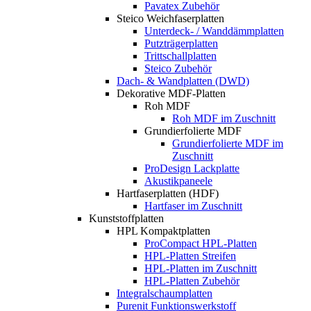
Pavatex Zubehör
Steico Weichfaserplatten
Unterdeck- / Wanddämmplatten
Putzträgerplatten
Trittschallplatten
Steico Zubehör
Dach- & Wandplatten (DWD)
Dekorative MDF-Platten
Roh MDF
Roh MDF im Zuschnitt
Grundierfolierte MDF
Grundierfolierte MDF im
Zuschnitt
ProDesign Lackplatte
Akustikpaneele
Hartfaserplatten (HDF)
Hartfaser im Zuschnitt
Kunststoffplatten
HPL Kompaktplatten
ProCompact HPL-Platten
HPL-Platten Streifen
HPL-Platten im Zuschnitt
HPL-Platten Zubehör
Integralschaumplatten
Purenit Funktionswerkstoff