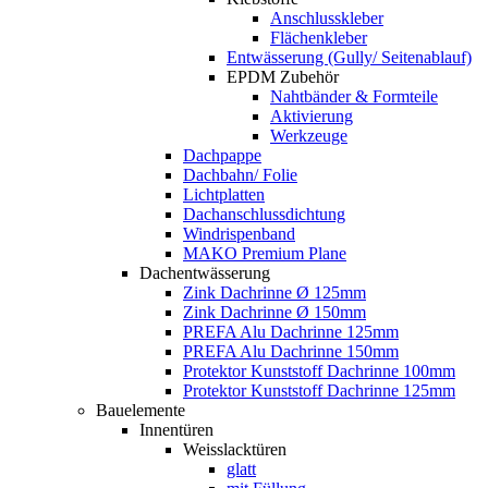
Anschlusskleber
Flächenkleber
Entwässerung (Gully/ Seitenablauf)
EPDM Zubehör
Nahtbänder & Formteile
Aktivierung
Werkzeuge
Dachpappe
Dachbahn/ Folie
Lichtplatten
Dachanschlussdichtung
Windrispenband
MAKO Premium Plane
Dachentwässerung
Zink Dachrinne Ø 125mm
Zink Dachrinne Ø 150mm
PREFA Alu Dachrinne 125mm
PREFA Alu Dachrinne 150mm
Protektor Kunststoff Dachrinne 100mm
Protektor Kunststoff Dachrinne 125mm
Bauelemente
Innentüren
Weisslacktüren
glatt