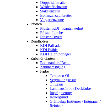
Doppelstabmatten
Weidenflechtzaun
Staketenzaun
Bonanza Zaunbretter
Vorgartenzäune
Pfosten
Pfosten KDI - Kanten gefast
Pfosten Lärche
Pfosten Divers
Rundhölzer
KDI Palisaden
KDI Pfähle
KDI Halbrundriegel
Zubehör Garten
Bodenanker / Beton
Zaunbefestigung
Farbe
Terrassen-Öl
Vergrauungslasur
Öl Lasur
Landhausfarbe / Deckfarbe
Imprägnierung
Isoliergrund
Grünbelag-Entferner / Entgrauer /
Reiniger