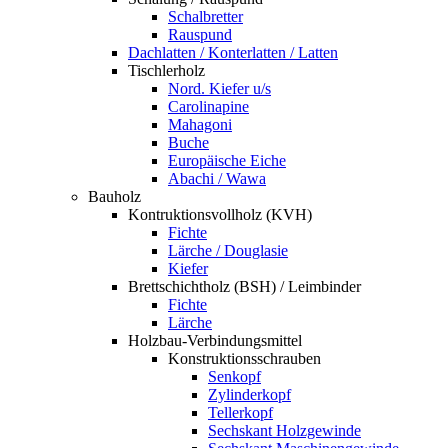
Schalbretter
Rauspund
Dachlatten / Konterlatten / Latten
Tischlerholz
Nord. Kiefer u/s
Carolinapine
Mahagoni
Buche
Europäische Eiche
Abachi / Wawa
Bauholz
Kontruktionsvollholz (KVH)
Fichte
Lärche / Douglasie
Kiefer
Brettschichtholz (BSH) / Leimbinder
Fichte
Lärche
Holzbau-Verbindungsmittel
Konstruktionsschrauben
Senkopf
Zylinderkopf
Tellerkopf
Sechskant Holzgewinde