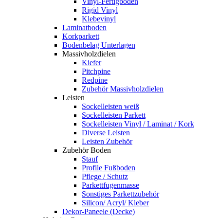
Vinyl-Fertigboden
Rigid Vinyl
Klebevinyl
Laminatboden
Korkparkett
Bodenbelag Unterlagen
Massivholzdielen
Kiefer
Pitchpine
Redpine
Zubehör Massivholzdielen
Leisten
Sockelleisten weiß
Sockelleisten Parkett
Sockelleisten Vinyl / Laminat / Kork
Diverse Leisten
Leisten Zubehör
Zubehör Boden
Stauf
Profile Fußboden
Pflege / Schutz
Parkettfugenmasse
Sonstiges Parkettzubehör
Silicon/ Acryl/ Kleber
Dekor-Paneele (Decke)