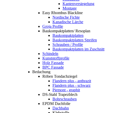
Kantenversiegelung
Montage
Easy Rhombus Blackline
Nordische Fichte
Kanadische Lärche
Groja Profile
Baukompaktplatten/ Resoplan
Baukompaktplatten
Baukompaktplatten Streifen
Schrauben / Profile
Baukompaktplatten im Zuschnitt
Schindeln
Kunststoffprofile
Holz Fassade
BPC Fassade
Bedachung
Röben Tondachziegel
Flandern plus - anthrazit
Flandern plus - schwarz
Piemont - graphit
DS-Stahl Trapezblech
Bohrschrauben
EPDM Dachfolie
Dachbahn
Klebstoffe