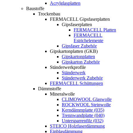
Acrylglasplatten
Baustoffe
Trockenbau
FERMACELL Gipsfaserplatten
Gipsfaserplatten
FERMACELL Platten
FERMACELL
Estrichelemente
Gipsfaser Zubehör
Gipskartonplatten (GKB)
Gipskartonplatten
Gipskarton Zubehör
Ständerwerkprofile
Ständerwerk
Ständerwerk Zubehör
FERMACELL Schüttungen
Dämmstoffe
Mineralwolle
CLIMOWOOL Glaswolle
ROCKWOOL Steinwolle
Kerndämmplatte (035)
Trennwandplatte (040)
Untersparrenfilz (032)
STEICO Holzfaserdämmung
Einblasdämmung