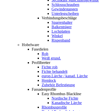
Sechskant Maschinengewinde
Schlossschrauben
Gewindestangen
Unterlegscheiben
Verbindungsbeschläge
Sparrenhalter
Balkenträger
Lochplatten
Winkel
Rispenband
Hobelware
Fasedielen
Roh
Weiß grund.
Profilbretter
Fichte roh
Fichte behandelt
europ.Lärche / kanad. Lärche
Hemlock
Zubehör Befestigung
Fassadenprofile
Easy Rhombus Blackline
Nordische Fichte
Kanadische Lärche
Rhombusprofile