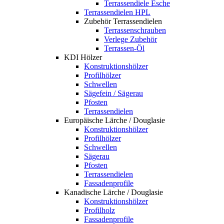
Terrassendiele Esche
Terrassendielen HPL
Zubehör Terrassendielen
Terrassenschrauben
Verlege Zubehör
Terrassen-Öl
KDI Hölzer
Konstruktionshölzer
Profilhölzer
Schwellen
Sägefein / Sägerau
Pfosten
Terrassendielen
Europäische Lärche / Douglasie
Konstruktionshölzer
Profilhölzer
Schwellen
Sägerau
Pfosten
Terrassendielen
Fassadenprofile
Kanadische Lärche / Douglasie
Konstruktionshölzer
Profilholz
Fassadenprofile