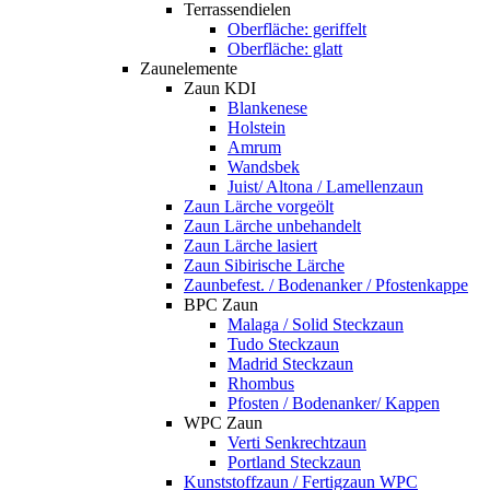
Terrassendielen
Oberfläche: geriffelt
Oberfläche: glatt
Zaunelemente
Zaun KDI
Blankenese
Holstein
Amrum
Wandsbek
Juist/ Altona / Lamellenzaun
Zaun Lärche vorgeölt
Zaun Lärche unbehandelt
Zaun Lärche lasiert
Zaun Sibirische Lärche
Zaunbefest. / Bodenanker / Pfostenkappe
BPC Zaun
Malaga / Solid Steckzaun
Tudo Steckzaun
Madrid Steckzaun
Rhombus
Pfosten / Bodenanker/ Kappen
WPC Zaun
Verti Senkrechtzaun
Portland Steckzaun
Kunststoffzaun / Fertigzaun WPC