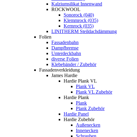
Kalziumsilikat Innenwand
ROCKWOOL
Sonorock (040)
Klemmrock (035)
Kernrock (035)
LINITHERM Steildachdämmung
Folien
Fassadenbahn
Dampfbremse
Unterdeckbahn
diverse Folien
Klebebänder / Zubehör
Fassadenverkleidung
James Hardie
Hardie Plank VL
Plank VL
Plank VL Zubehör
Hardie Plank
Plank
Plank Zubehör
Hardie Panel
Hardie Zubehör
Außenecken
Innenecken
Schrauben