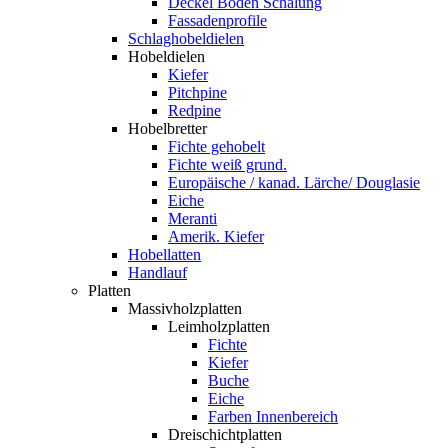
Deckel Boden Schalung
Fassadenprofile
Schlaghobeldielen
Hobeldielen
Kiefer
Pitchpine
Redpine
Hobelbretter
Fichte gehobelt
Fichte weiß grund.
Europäische / kanad. Lärche/ Douglasie
Eiche
Meranti
Amerik. Kiefer
Hobellatten
Handlauf
Platten
Massivholzplatten
Leimholzplatten
Fichte
Kiefer
Buche
Eiche
Farben Innenbereich
Dreischichtplatten