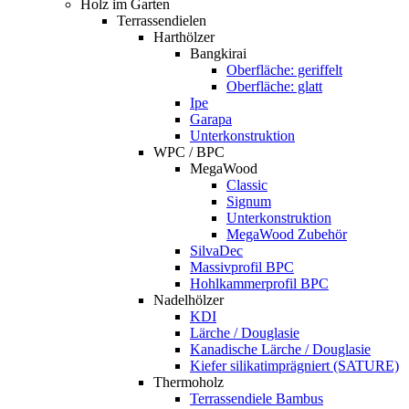
Holz im Garten
Terrassendielen
Harthölzer
Bangkirai
Oberfläche: geriffelt
Oberfläche: glatt
Ipe
Garapa
Unterkonstruktion
WPC / BPC
MegaWood
Classic
Signum
Unterkonstruktion
MegaWood Zubehör
SilvaDec
Massivprofil BPC
Hohlkammerprofil BPC
Nadelhölzer
KDI
Lärche / Douglasie
Kanadische Lärche / Douglasie
Kiefer silikatimprägniert (SATURE)
Thermoholz
Terrassendiele Bambus