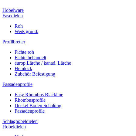
Hobelware
Fasedielen
Roh
Weiß grund.
Profilbretter
Fichte roh
Fichte behandelt
europ.Lärche / kanad. Lärche
Hemlock
Zubehör Befestigung
Fassadenprofile
Easy Rhombus Blackline
Rhombusprofile
Deckel Boden Schalung
Fassadenprofile
Schlaghobeldielen
Hobeldielen