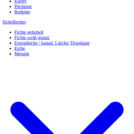
Kiefer
Pitchpine
Redpine
Hobelbretter
Fichte gehobelt
Fichte weiß grund.
Europäische / kanad. Lärche/ Douglasie
Eiche
Meranti