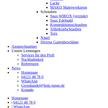
Lacke
MAKO Malerwerkzeug
Schrauben
Spax WIROX (verzinkt)
Spax Edelstahl
Konstruktionsschrauben
Tellerkopfschrauben
Torx
Nägel
Diverse Gartenbeschläge
Ansprechpartner
Unsere Leistungen
Services für den Profi
Nachhaltigkeit
Referenzen
News
Homepage
04121 48 78 0
WhatsApp
Grosshandel@holz-junge.de
Kontakt
Homepage
|
04121 48 78 0
|
WhatsApp