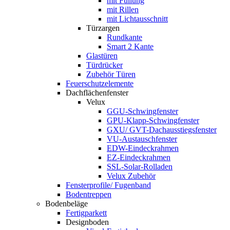
mit Füllung
mit Rillen
mit Lichtausschnitt
Türzargen
Rundkante
Smart 2 Kante
Glastüren
Türdrücker
Zubehör Türen
Feuerschutzelemente
Dachflächenfenster
Velux
GGU-Schwingfenster
GPU-Klapp-Schwingfenster
GXU/ GVT-Dachausstiegsfenster
VU-Austauschfenster
EDW-Eindeckrahmen
EZ-Eindeckrahmen
SSL-Solar-Rolladen
Velux Zubehör
Fensterprofile/ Fugenband
Bodentreppen
Bodenbeläge
Fertigparkett
Designboden