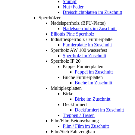
Stumpf
Nut+Feder
Dreischichtplatten im Zuschnitt
Sperrhölzer
Nadelsperrholz (BFU-Platte)
Nadelsperrholz im Zuschnitt
Elliottis Pine Sperrholz
Industriesperrholz / Furnierplatte
Furnierplatte im Zuschnitt
Sperrholz AW 100 wasserfest
Sperrholz im Zuschnitt
Sperrholz IF 20
Pappel Furnierplatten
Pappel im Zuschnitt
Buche Furnierplatten
Buche im Zuschnitt
Multiplexplatten
Birke
Birke im Zuschnitt
Deckfurniert
Deckfurniert im Zuschnitt
Treppen / Tresen
Film/Film Betonschalung
Film / Film im Zuschnitt
Film/Sieb Fahrzeugbau