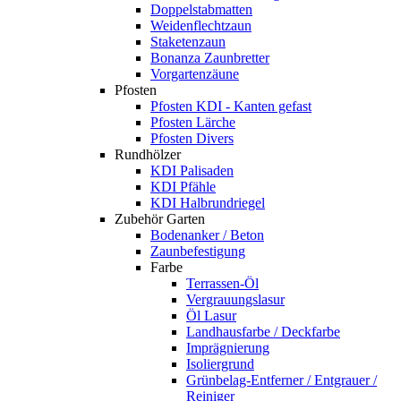
Doppelstabmatten
Weidenflechtzaun
Staketenzaun
Bonanza Zaunbretter
Vorgartenzäune
Pfosten
Pfosten KDI - Kanten gefast
Pfosten Lärche
Pfosten Divers
Rundhölzer
KDI Palisaden
KDI Pfähle
KDI Halbrundriegel
Zubehör Garten
Bodenanker / Beton
Zaunbefestigung
Farbe
Terrassen-Öl
Vergrauungslasur
Öl Lasur
Landhausfarbe / Deckfarbe
Imprägnierung
Isoliergrund
Grünbelag-Entferner / Entgrauer /
Reiniger