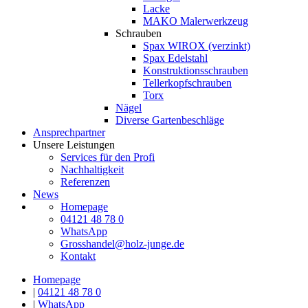
Lacke
MAKO Malerwerkzeug
Schrauben
Spax WIROX (verzinkt)
Spax Edelstahl
Konstruktionsschrauben
Tellerkopfschrauben
Torx
Nägel
Diverse Gartenbeschläge
Ansprechpartner
Unsere Leistungen
Services für den Profi
Nachhaltigkeit
Referenzen
News
Homepage
04121 48 78 0
WhatsApp
Grosshandel@holz-junge.de
Kontakt
Homepage
|
04121 48 78 0
|
WhatsApp