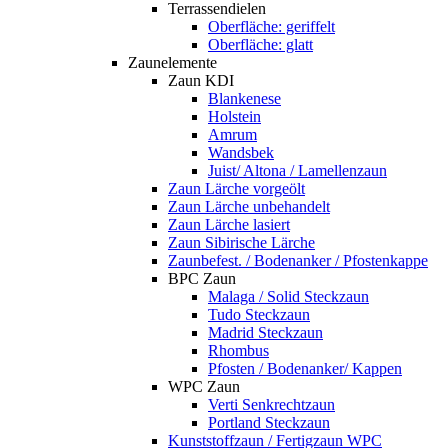
Terrassendielen
Oberfläche: geriffelt
Oberfläche: glatt
Zaunelemente
Zaun KDI
Blankenese
Holstein
Amrum
Wandsbek
Juist/ Altona / Lamellenzaun
Zaun Lärche vorgeölt
Zaun Lärche unbehandelt
Zaun Lärche lasiert
Zaun Sibirische Lärche
Zaunbefest. / Bodenanker / Pfostenkappe
BPC Zaun
Malaga / Solid Steckzaun
Tudo Steckzaun
Madrid Steckzaun
Rhombus
Pfosten / Bodenanker/ Kappen
WPC Zaun
Verti Senkrechtzaun
Portland Steckzaun
Kunststoffzaun / Fertigzaun WPC