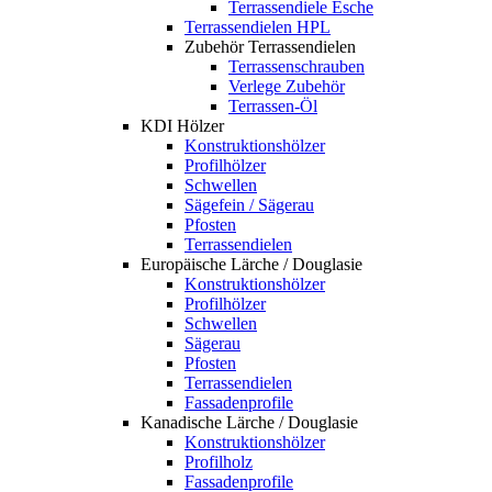
Terrassendiele Esche
Terrassendielen HPL
Zubehör Terrassendielen
Terrassenschrauben
Verlege Zubehör
Terrassen-Öl
KDI Hölzer
Konstruktionshölzer
Profilhölzer
Schwellen
Sägefein / Sägerau
Pfosten
Terrassendielen
Europäische Lärche / Douglasie
Konstruktionshölzer
Profilhölzer
Schwellen
Sägerau
Pfosten
Terrassendielen
Fassadenprofile
Kanadische Lärche / Douglasie
Konstruktionshölzer
Profilholz
Fassadenprofile