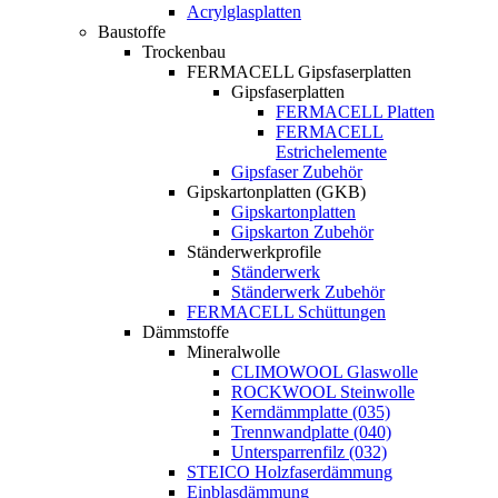
Acrylglasplatten
Baustoffe
Trockenbau
FERMACELL Gipsfaserplatten
Gipsfaserplatten
FERMACELL Platten
FERMACELL
Estrichelemente
Gipsfaser Zubehör
Gipskartonplatten (GKB)
Gipskartonplatten
Gipskarton Zubehör
Ständerwerkprofile
Ständerwerk
Ständerwerk Zubehör
FERMACELL Schüttungen
Dämmstoffe
Mineralwolle
CLIMOWOOL Glaswolle
ROCKWOOL Steinwolle
Kerndämmplatte (035)
Trennwandplatte (040)
Untersparrenfilz (032)
STEICO Holzfaserdämmung
Einblasdämmung