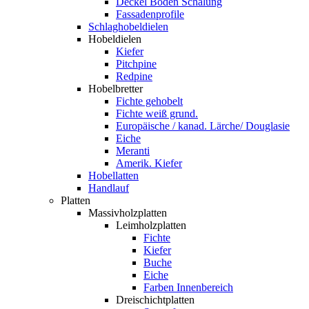
Deckel Boden Schalung
Fassadenprofile
Schlaghobeldielen
Hobeldielen
Kiefer
Pitchpine
Redpine
Hobelbretter
Fichte gehobelt
Fichte weiß grund.
Europäische / kanad. Lärche/ Douglasie
Eiche
Meranti
Amerik. Kiefer
Hobellatten
Handlauf
Platten
Massivholzplatten
Leimholzplatten
Fichte
Kiefer
Buche
Eiche
Farben Innenbereich
Dreischichtplatten