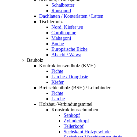
Schalbretter
Rauspund
Dachlatten / Konterlatten / Latten
Tischlerholz
Nord. Kiefer u/s
Carolinapine
Mahagoni
Buche
Europäische Eiche
Abachi / Wawa
Bauholz
Kontruktionsvollholz (KVH)
Fichte
Lärche / Douglasie
Kiefer
Brettschichtholz (BSH) / Leimbinder
Fichte
Lärche
Holzbau-Verbindungsmittel
Konstruktionsschrauben
Senkopf
Zylinderkopf
Tellerkopf
Sechskant Holzgewinde