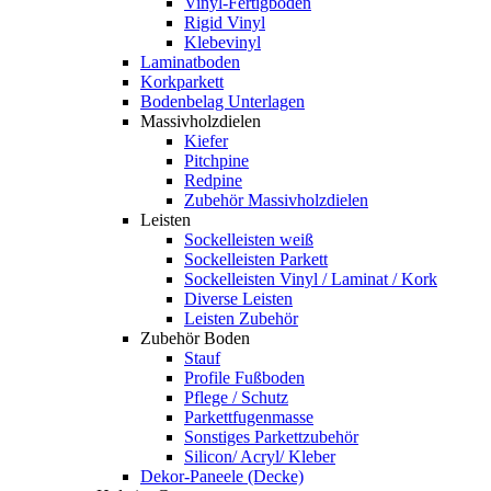
Vinyl-Fertigboden
Rigid Vinyl
Klebevinyl
Laminatboden
Korkparkett
Bodenbelag Unterlagen
Massivholzdielen
Kiefer
Pitchpine
Redpine
Zubehör Massivholzdielen
Leisten
Sockelleisten weiß
Sockelleisten Parkett
Sockelleisten Vinyl / Laminat / Kork
Diverse Leisten
Leisten Zubehör
Zubehör Boden
Stauf
Profile Fußboden
Pflege / Schutz
Parkettfugenmasse
Sonstiges Parkettzubehör
Silicon/ Acryl/ Kleber
Dekor-Paneele (Decke)