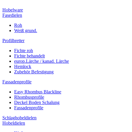
Hobelware
Fasedielen
Roh
Weiß grund.
Profilbretter
Fichte roh
Fichte behandelt
europ.Lärche / kanad. Lärche
Hemlock
Zubehör Befestigung
Fassadenprofile
Easy Rhombus Blackline
Rhombusprofile
Deckel Boden Schalung
Fassadenprofile
Schlaghobeldielen
Hobeldielen