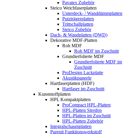
Pavatex Zubehör
Steico Weichfaserplatten
Unterdeck- / Wanddämmplatten
Putzträgerplatten
Trittschallplatten
Steico Zubehör
Dach- & Wandplatten (DWD)
Dekorative MDF-Platten
Roh MDF
Roh MDF im Zuschnitt
Grundierfolierte MDF
Grundierfolierte MDF im
Zuschnitt
ProDesign Lackplatte
Akustikpaneele
Hartfaserplatten (HDF)
Hartfaser im Zuschnitt
Kunststoffplatten
HPL Kompaktplatten
ProCompact HPL-Platten
HPL-Platten Streifen
HPL-Platten im Zuschnitt
HPL-Platten Zubehör
Integralschaumplatten
Purenit Funktionswerkstoff