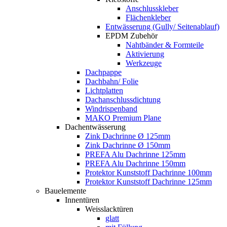
Anschlusskleber
Flächenkleber
Entwässerung (Gully/ Seitenablauf)
EPDM Zubehör
Nahtbänder & Formteile
Aktivierung
Werkzeuge
Dachpappe
Dachbahn/ Folie
Lichtplatten
Dachanschlussdichtung
Windrispenband
MAKO Premium Plane
Dachentwässerung
Zink Dachrinne Ø 125mm
Zink Dachrinne Ø 150mm
PREFA Alu Dachrinne 125mm
PREFA Alu Dachrinne 150mm
Protektor Kunststoff Dachrinne 100mm
Protektor Kunststoff Dachrinne 125mm
Bauelemente
Innentüren
Weisslacktüren
glatt