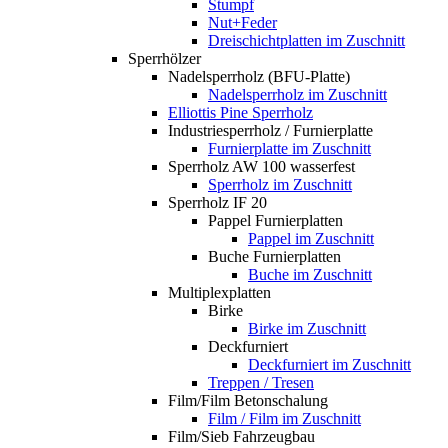
Stumpf
Nut+Feder
Dreischichtplatten im Zuschnitt
Sperrhölzer
Nadelsperrholz (BFU-Platte)
Nadelsperrholz im Zuschnitt
Elliottis Pine Sperrholz
Industriesperrholz / Furnierplatte
Furnierplatte im Zuschnitt
Sperrholz AW 100 wasserfest
Sperrholz im Zuschnitt
Sperrholz IF 20
Pappel Furnierplatten
Pappel im Zuschnitt
Buche Furnierplatten
Buche im Zuschnitt
Multiplexplatten
Birke
Birke im Zuschnitt
Deckfurniert
Deckfurniert im Zuschnitt
Treppen / Tresen
Film/Film Betonschalung
Film / Film im Zuschnitt
Film/Sieb Fahrzeugbau