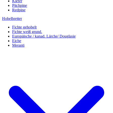
Kiefer
Pitchpine
Redpine
Hobelbretter
Fichte gehobelt
Fichte weiß grund.
Europäische / kanad. Lärche/ Douglasie
Eiche
Meranti