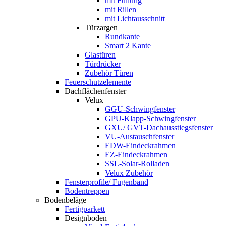
mit Füllung
mit Rillen
mit Lichtausschnitt
Türzargen
Rundkante
Smart 2 Kante
Glastüren
Türdrücker
Zubehör Türen
Feuerschutzelemente
Dachflächenfenster
Velux
GGU-Schwingfenster
GPU-Klapp-Schwingfenster
GXU/ GVT-Dachausstiegsfenster
VU-Austauschfenster
EDW-Eindeckrahmen
EZ-Eindeckrahmen
SSL-Solar-Rolladen
Velux Zubehör
Fensterprofile/ Fugenband
Bodentreppen
Bodenbeläge
Fertigparkett
Designboden