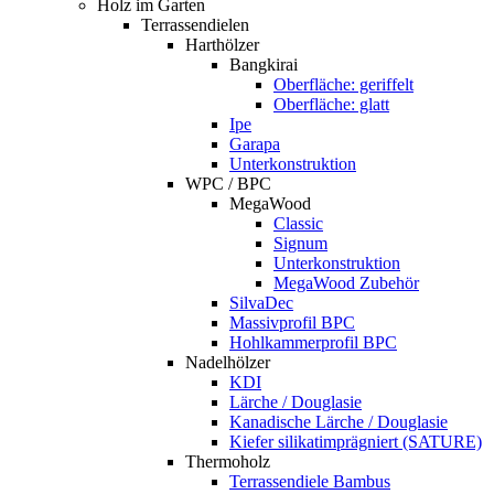
Holz im Garten
Terrassendielen
Harthölzer
Bangkirai
Oberfläche: geriffelt
Oberfläche: glatt
Ipe
Garapa
Unterkonstruktion
WPC / BPC
MegaWood
Classic
Signum
Unterkonstruktion
MegaWood Zubehör
SilvaDec
Massivprofil BPC
Hohlkammerprofil BPC
Nadelhölzer
KDI
Lärche / Douglasie
Kanadische Lärche / Douglasie
Kiefer silikatimprägniert (SATURE)
Thermoholz
Terrassendiele Bambus