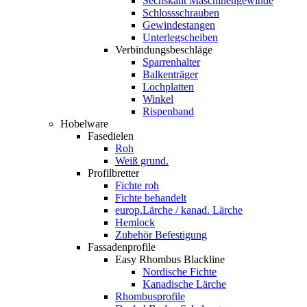
Sechskant Maschinengewinde
Schlossschrauben
Gewindestangen
Unterlegscheiben
Verbindungsbeschläge
Sparrenhalter
Balkenträger
Lochplatten
Winkel
Rispenband
Hobelware
Fasedielen
Roh
Weiß grund.
Profilbretter
Fichte roh
Fichte behandelt
europ.Lärche / kanad. Lärche
Hemlock
Zubehör Befestigung
Fassadenprofile
Easy Rhombus Blackline
Nordische Fichte
Kanadische Lärche
Rhombusprofile