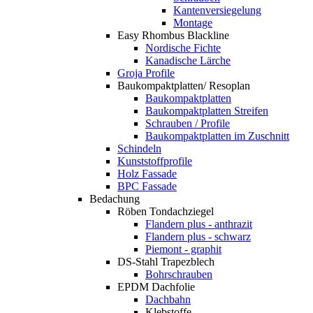
Kantenversiegelung
Montage
Easy Rhombus Blackline
Nordische Fichte
Kanadische Lärche
Groja Profile
Baukompaktplatten/ Resoplan
Baukompaktplatten
Baukompaktplatten Streifen
Schrauben / Profile
Baukompaktplatten im Zuschnitt
Schindeln
Kunststoffprofile
Holz Fassade
BPC Fassade
Bedachung
Röben Tondachziegel
Flandern plus - anthrazit
Flandern plus - schwarz
Piemont - graphit
DS-Stahl Trapezblech
Bohrschrauben
EPDM Dachfolie
Dachbahn
Klebstoffe