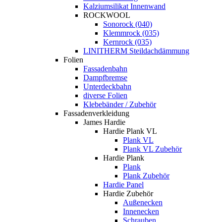
Kalziumsilikat Innenwand
ROCKWOOL
Sonorock (040)
Klemmrock (035)
Kernrock (035)
LINITHERM Steildachdämmung
Folien
Fassadenbahn
Dampfbremse
Unterdeckbahn
diverse Folien
Klebebänder / Zubehör
Fassadenverkleidung
James Hardie
Hardie Plank VL
Plank VL
Plank VL Zubehör
Hardie Plank
Plank
Plank Zubehör
Hardie Panel
Hardie Zubehör
Außenecken
Innenecken
Schrauben