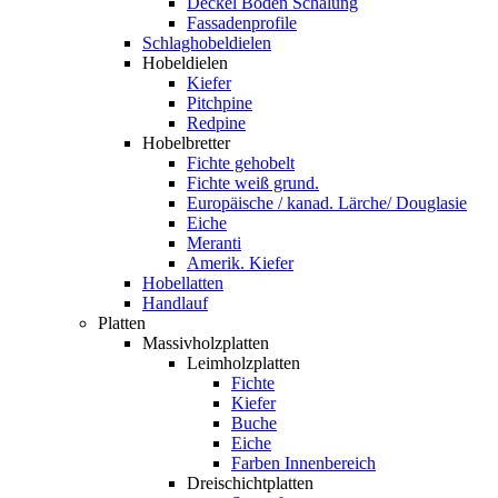
Deckel Boden Schalung
Fassadenprofile
Schlaghobeldielen
Hobeldielen
Kiefer
Pitchpine
Redpine
Hobelbretter
Fichte gehobelt
Fichte weiß grund.
Europäische / kanad. Lärche/ Douglasie
Eiche
Meranti
Amerik. Kiefer
Hobellatten
Handlauf
Platten
Massivholzplatten
Leimholzplatten
Fichte
Kiefer
Buche
Eiche
Farben Innenbereich
Dreischichtplatten