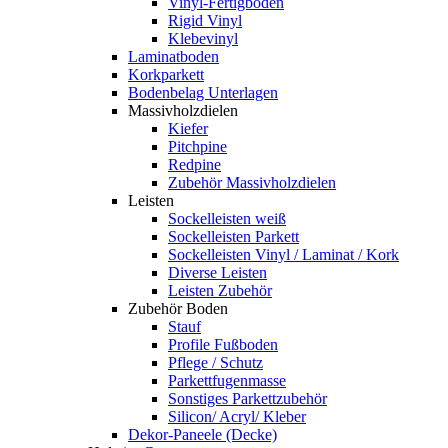
Vinyl-Fertigboden
Rigid Vinyl
Klebevinyl
Laminatboden
Korkparkett
Bodenbelag Unterlagen
Massivholzdielen
Kiefer
Pitchpine
Redpine
Zubehör Massivholzdielen
Leisten
Sockelleisten weiß
Sockelleisten Parkett
Sockelleisten Vinyl / Laminat / Kork
Diverse Leisten
Leisten Zubehör
Zubehör Boden
Stauf
Profile Fußboden
Pflege / Schutz
Parkettfugenmasse
Sonstiges Parkettzubehör
Silicon/ Acryl/ Kleber
Dekor-Paneele (Decke)