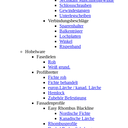
Sechskant Maschinengewinde
Schlossschrauben
Gewindestangen
Unterlegscheiben
Verbindungsbeschläge
Sparrenhalter
Balkenträger
Lochplatten
Winkel
Rispenband
Hobelware
Fasedielen
Roh
Weiß grund.
Profilbretter
Fichte roh
Fichte behandelt
europ.Lärche / kanad. Lärche
Hemlock
Zubehör Befestigung
Fassadenprofile
Easy Rhombus Blackline
Nordische Fichte
Kanadische Lärche
Rhombusprofile