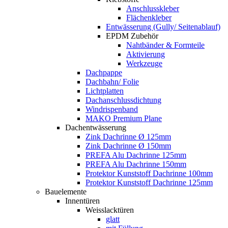
Anschlusskleber
Flächenkleber
Entwässerung (Gully/ Seitenablauf)
EPDM Zubehör
Nahtbänder & Formteile
Aktivierung
Werkzeuge
Dachpappe
Dachbahn/ Folie
Lichtplatten
Dachanschlussdichtung
Windrispenband
MAKO Premium Plane
Dachentwässerung
Zink Dachrinne Ø 125mm
Zink Dachrinne Ø 150mm
PREFA Alu Dachrinne 125mm
PREFA Alu Dachrinne 150mm
Protektor Kunststoff Dachrinne 100mm
Protektor Kunststoff Dachrinne 125mm
Bauelemente
Innentüren
Weisslacktüren
glatt