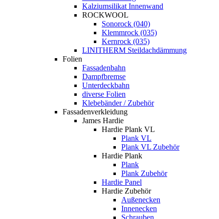
Kalziumsilikat Innenwand
ROCKWOOL
Sonorock (040)
Klemmrock (035)
Kernrock (035)
LINITHERM Steildachdämmung
Folien
Fassadenbahn
Dampfbremse
Unterdeckbahn
diverse Folien
Klebebänder / Zubehör
Fassadenverkleidung
James Hardie
Hardie Plank VL
Plank VL
Plank VL Zubehör
Hardie Plank
Plank
Plank Zubehör
Hardie Panel
Hardie Zubehör
Außenecken
Innenecken
Schrauben