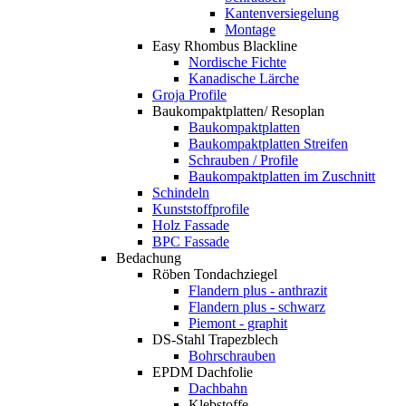
Kantenversiegelung
Montage
Easy Rhombus Blackline
Nordische Fichte
Kanadische Lärche
Groja Profile
Baukompaktplatten/ Resoplan
Baukompaktplatten
Baukompaktplatten Streifen
Schrauben / Profile
Baukompaktplatten im Zuschnitt
Schindeln
Kunststoffprofile
Holz Fassade
BPC Fassade
Bedachung
Röben Tondachziegel
Flandern plus - anthrazit
Flandern plus - schwarz
Piemont - graphit
DS-Stahl Trapezblech
Bohrschrauben
EPDM Dachfolie
Dachbahn
Klebstoffe