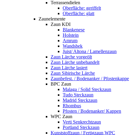
Terrassendielen
Oberfläche: geriffelt
Oberfläche: glatt
Zaunelemente
Zaun KDI
Blankenese
Holstein
Amrum
Wandsbek
Juist/ Altona / Lamellenzaun
Zaun Lärche vorgeölt
Zaun Lärche unbehandelt
Zaun Lärche lasiert
Zaun Sibirische Lärche
Zaunbefest. / Bodenanker / Pfostenkappe
BPC Zaun
Malaga / Solid Steckzaun
Tudo Steckzaun
Madrid Steckzaun
Rhombus
Pfosten / Bodenanker/ Kappen
WPC Zaun
Verti Senkrechtzaun
Portland Steckzaun
Kunststoffzaun / Fertigzaun WPC