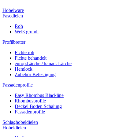
Hobelware
Fasedielen
Roh
Weiß grund.
Profilbretter
Fichte roh
Fichte behandelt
europ.Lärche / kanad. Lärche
Hemlock
Zubehör Befestigung
Fassadenprofile
Easy Rhombus Blackline
Rhombusprofile
Deckel Boden Schalung
Fassadenprofile
Schlaghobeldielen
Hobeldielen