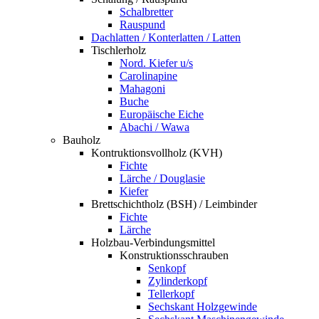
Schalbretter
Rauspund
Dachlatten / Konterlatten / Latten
Tischlerholz
Nord. Kiefer u/s
Carolinapine
Mahagoni
Buche
Europäische Eiche
Abachi / Wawa
Bauholz
Kontruktionsvollholz (KVH)
Fichte
Lärche / Douglasie
Kiefer
Brettschichtholz (BSH) / Leimbinder
Fichte
Lärche
Holzbau-Verbindungsmittel
Konstruktionsschrauben
Senkopf
Zylinderkopf
Tellerkopf
Sechskant Holzgewinde