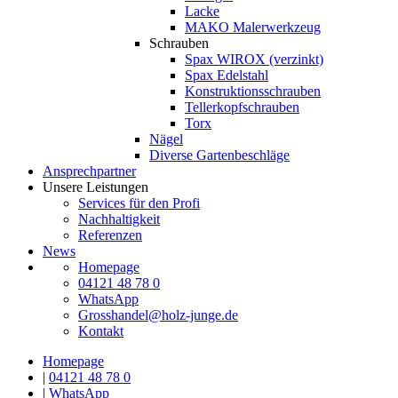
Lacke
MAKO Malerwerkzeug
Schrauben
Spax WIROX (verzinkt)
Spax Edelstahl
Konstruktionsschrauben
Tellerkopfschrauben
Torx
Nägel
Diverse Gartenbeschläge
Ansprechpartner
Unsere Leistungen
Services für den Profi
Nachhaltigkeit
Referenzen
News
Homepage
04121 48 78 0
WhatsApp
Grosshandel@holz-junge.de
Kontakt
Homepage
|
04121 48 78 0
|
WhatsApp