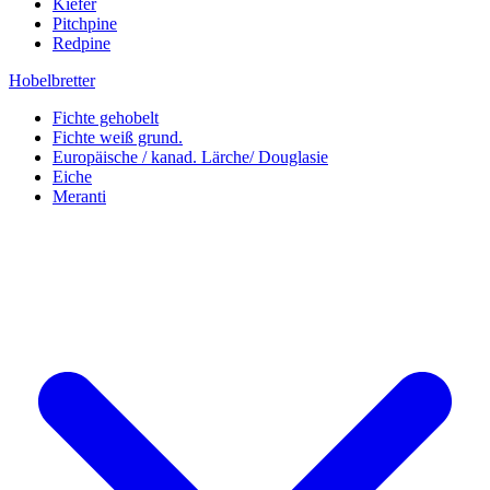
Kiefer
Pitchpine
Redpine
Hobelbretter
Fichte gehobelt
Fichte weiß grund.
Europäische / kanad. Lärche/ Douglasie
Eiche
Meranti