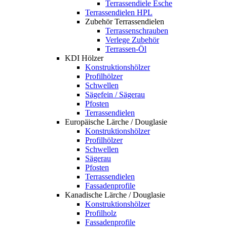
Terrassendiele Esche
Terrassendielen HPL
Zubehör Terrassendielen
Terrassenschrauben
Verlege Zubehör
Terrassen-Öl
KDI Hölzer
Konstruktionshölzer
Profilhölzer
Schwellen
Sägefein / Sägerau
Pfosten
Terrassendielen
Europäische Lärche / Douglasie
Konstruktionshölzer
Profilhölzer
Schwellen
Sägerau
Pfosten
Terrassendielen
Fassadenprofile
Kanadische Lärche / Douglasie
Konstruktionshölzer
Profilholz
Fassadenprofile