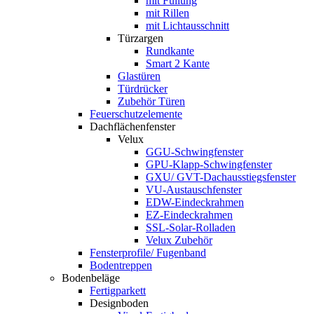
mit Füllung
mit Rillen
mit Lichtausschnitt
Türzargen
Rundkante
Smart 2 Kante
Glastüren
Türdrücker
Zubehör Türen
Feuerschutzelemente
Dachflächenfenster
Velux
GGU-Schwingfenster
GPU-Klapp-Schwingfenster
GXU/ GVT-Dachausstiegsfenster
VU-Austauschfenster
EDW-Eindeckrahmen
EZ-Eindeckrahmen
SSL-Solar-Rolladen
Velux Zubehör
Fensterprofile/ Fugenband
Bodentreppen
Bodenbeläge
Fertigparkett
Designboden