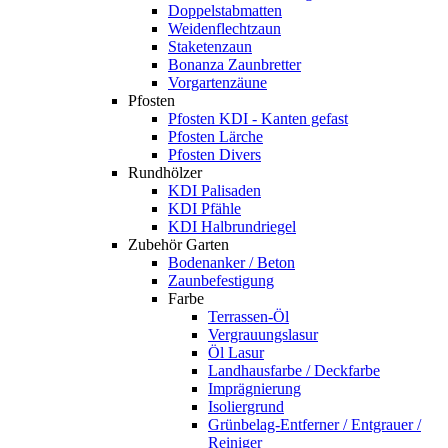
Doppelstabmatten
Weidenflechtzaun
Staketenzaun
Bonanza Zaunbretter
Vorgartenzäune
Pfosten
Pfosten KDI - Kanten gefast
Pfosten Lärche
Pfosten Divers
Rundhölzer
KDI Palisaden
KDI Pfähle
KDI Halbrundriegel
Zubehör Garten
Bodenanker / Beton
Zaunbefestigung
Farbe
Terrassen-Öl
Vergrauungslasur
Öl Lasur
Landhausfarbe / Deckfarbe
Imprägnierung
Isoliergrund
Grünbelag-Entferner / Entgrauer /
Reiniger