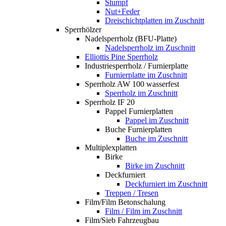
Stumpf
Nut+Feder
Dreischichtplatten im Zuschnitt
Sperrhölzer
Nadelsperrholz (BFU-Platte)
Nadelsperrholz im Zuschnitt
Elliottis Pine Sperrholz
Industriesperrholz / Furnierplatte
Furnierplatte im Zuschnitt
Sperrholz AW 100 wasserfest
Sperrholz im Zuschnitt
Sperrholz IF 20
Pappel Furnierplatten
Pappel im Zuschnitt
Buche Furnierplatten
Buche im Zuschnitt
Multiplexplatten
Birke
Birke im Zuschnitt
Deckfurniert
Deckfurniert im Zuschnitt
Treppen / Tresen
Film/Film Betonschalung
Film / Film im Zuschnitt
Film/Sieb Fahrzeugbau