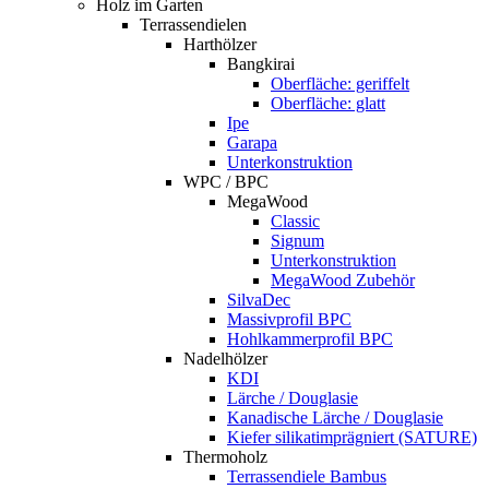
Holz im Garten
Terrassendielen
Harthölzer
Bangkirai
Oberfläche: geriffelt
Oberfläche: glatt
Ipe
Garapa
Unterkonstruktion
WPC / BPC
MegaWood
Classic
Signum
Unterkonstruktion
MegaWood Zubehör
SilvaDec
Massivprofil BPC
Hohlkammerprofil BPC
Nadelhölzer
KDI
Lärche / Douglasie
Kanadische Lärche / Douglasie
Kiefer silikatimprägniert (SATURE)
Thermoholz
Terrassendiele Bambus