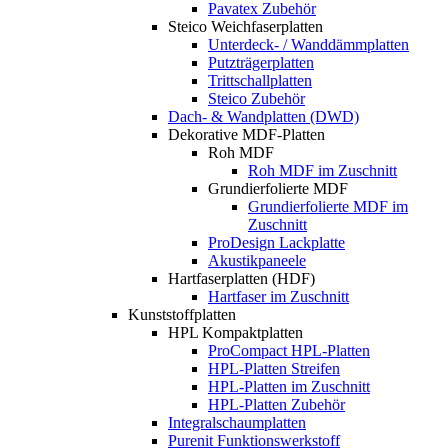
Pavatex Zubehör
Steico Weichfaserplatten
Unterdeck- / Wanddämmplatten
Putzträgerplatten
Trittschallplatten
Steico Zubehör
Dach- & Wandplatten (DWD)
Dekorative MDF-Platten
Roh MDF
Roh MDF im Zuschnitt
Grundierfolierte MDF
Grundierfolierte MDF im
Zuschnitt
ProDesign Lackplatte
Akustikpaneele
Hartfaserplatten (HDF)
Hartfaser im Zuschnitt
Kunststoffplatten
HPL Kompaktplatten
ProCompact HPL-Platten
HPL-Platten Streifen
HPL-Platten im Zuschnitt
HPL-Platten Zubehör
Integralschaumplatten
Purenit Funktionswerkstoff