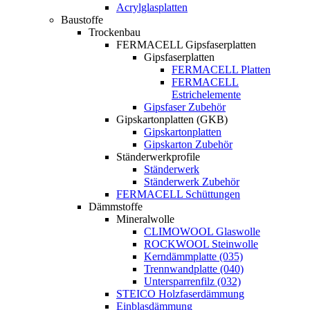
Acrylglasplatten
Baustoffe
Trockenbau
FERMACELL Gipsfaserplatten
Gipsfaserplatten
FERMACELL Platten
FERMACELL
Estrichelemente
Gipsfaser Zubehör
Gipskartonplatten (GKB)
Gipskartonplatten
Gipskarton Zubehör
Ständerwerkprofile
Ständerwerk
Ständerwerk Zubehör
FERMACELL Schüttungen
Dämmstoffe
Mineralwolle
CLIMOWOOL Glaswolle
ROCKWOOL Steinwolle
Kerndämmplatte (035)
Trennwandplatte (040)
Untersparrenfilz (032)
STEICO Holzfaserdämmung
Einblasdämmung