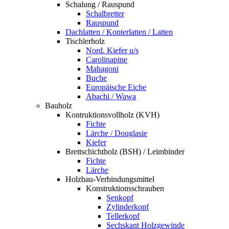
Schalung / Rauspund
Schalbretter
Rauspund
Dachlatten / Konterlatten / Latten
Tischlerholz
Nord. Kiefer u/s
Carolinapine
Mahagoni
Buche
Europäische Eiche
Abachi / Wawa
Bauholz
Kontruktionsvollholz (KVH)
Fichte
Lärche / Douglasie
Kiefer
Brettschichtholz (BSH) / Leimbinder
Fichte
Lärche
Holzbau-Verbindungsmittel
Konstruktionsschrauben
Senkopf
Zylinderkopf
Tellerkopf
Sechskant Holzgewinde