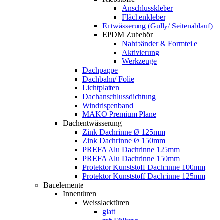
Anschlusskleber
Flächenkleber
Entwässerung (Gully/ Seitenablauf)
EPDM Zubehör
Nahtbänder & Formteile
Aktivierung
Werkzeuge
Dachpappe
Dachbahn/ Folie
Lichtplatten
Dachanschlussdichtung
Windrispenband
MAKO Premium Plane
Dachentwässerung
Zink Dachrinne Ø 125mm
Zink Dachrinne Ø 150mm
PREFA Alu Dachrinne 125mm
PREFA Alu Dachrinne 150mm
Protektor Kunststoff Dachrinne 100mm
Protektor Kunststoff Dachrinne 125mm
Bauelemente
Innentüren
Weisslacktüren
glatt