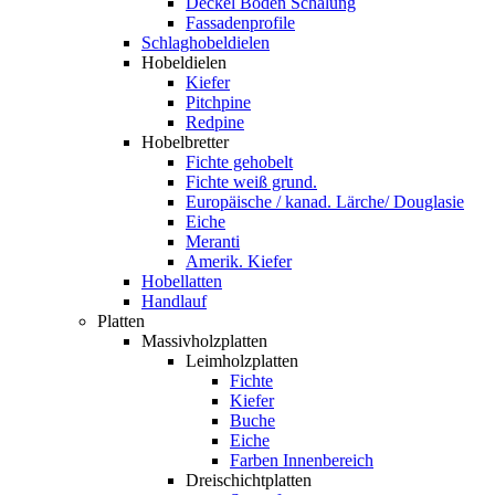
Deckel Boden Schalung
Fassadenprofile
Schlaghobeldielen
Hobeldielen
Kiefer
Pitchpine
Redpine
Hobelbretter
Fichte gehobelt
Fichte weiß grund.
Europäische / kanad. Lärche/ Douglasie
Eiche
Meranti
Amerik. Kiefer
Hobellatten
Handlauf
Platten
Massivholzplatten
Leimholzplatten
Fichte
Kiefer
Buche
Eiche
Farben Innenbereich
Dreischichtplatten