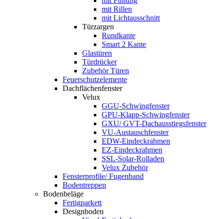
mit Füllung
mit Rillen
mit Lichtausschnitt
Türzargen
Rundkante
Smart 2 Kante
Glastüren
Türdrücker
Zubehör Türen
Feuerschutzelemente
Dachflächenfenster
Velux
GGU-Schwingfenster
GPU-Klapp-Schwingfenster
GXU/ GVT-Dachausstiegsfenster
VU-Austauschfenster
EDW-Eindeckrahmen
EZ-Eindeckrahmen
SSL-Solar-Rolladen
Velux Zubehör
Fensterprofile/ Fugenband
Bodentreppen
Bodenbeläge
Fertigparkett
Designboden