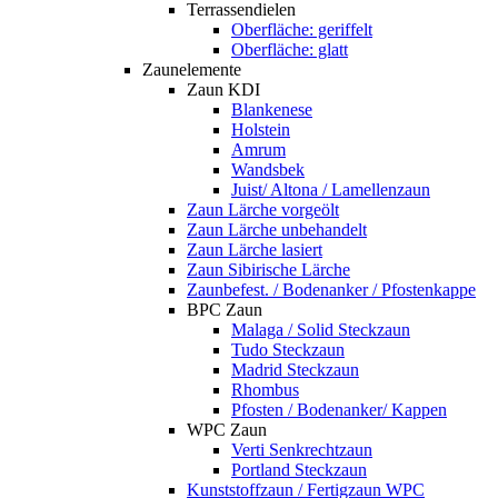
Terrassendielen
Oberfläche: geriffelt
Oberfläche: glatt
Zaunelemente
Zaun KDI
Blankenese
Holstein
Amrum
Wandsbek
Juist/ Altona / Lamellenzaun
Zaun Lärche vorgeölt
Zaun Lärche unbehandelt
Zaun Lärche lasiert
Zaun Sibirische Lärche
Zaunbefest. / Bodenanker / Pfostenkappe
BPC Zaun
Malaga / Solid Steckzaun
Tudo Steckzaun
Madrid Steckzaun
Rhombus
Pfosten / Bodenanker/ Kappen
WPC Zaun
Verti Senkrechtzaun
Portland Steckzaun
Kunststoffzaun / Fertigzaun WPC