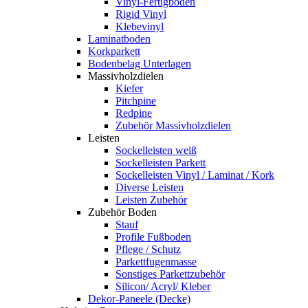
Vinyl-Fertigboden
Rigid Vinyl
Klebevinyl
Laminatboden
Korkparkett
Bodenbelag Unterlagen
Massivholzdielen
Kiefer
Pitchpine
Redpine
Zubehör Massivholzdielen
Leisten
Sockelleisten weiß
Sockelleisten Parkett
Sockelleisten Vinyl / Laminat / Kork
Diverse Leisten
Leisten Zubehör
Zubehör Boden
Stauf
Profile Fußboden
Pflege / Schutz
Parkettfugenmasse
Sonstiges Parkettzubehör
Silicon/ Acryl/ Kleber
Dekor-Paneele (Decke)