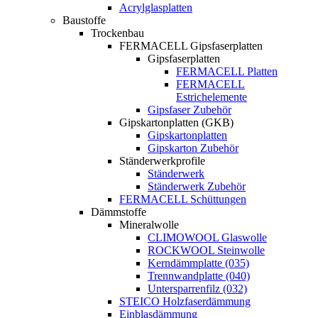
Acrylglasplatten
Baustoffe
Trockenbau
FERMACELL Gipsfaserplatten
Gipsfaserplatten
FERMACELL Platten
FERMACELL
Estrichelemente
Gipsfaser Zubehör
Gipskartonplatten (GKB)
Gipskartonplatten
Gipskarton Zubehör
Ständerwerkprofile
Ständerwerk
Ständerwerk Zubehör
FERMACELL Schüttungen
Dämmstoffe
Mineralwolle
CLIMOWOOL Glaswolle
ROCKWOOL Steinwolle
Kerndämmplatte (035)
Trennwandplatte (040)
Untersparrenfilz (032)
STEICO Holzfaserdämmung
Einblasdämmung