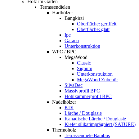
Holz im Garten
Terrassendielen
Harthölzer
Bangkirai
Oberfläche: geriffelt
Oberfläche: glatt
Ipe
Garapa
Unterkonstruktion
WPC / BPC
MegaWood
Classic
Signum
Unterkonstruktion
MegaWood Zubehör
SilvaDec
Massivprofil BPC
Hohlkammerprofil BPC
Nadelhölzer
KDI
Lärche / Douglasie
Kanadische Lärche / Douglasie
Kiefer silikatimprägniert (SATURE)
Thermoholz
Terrassendiele Bambus