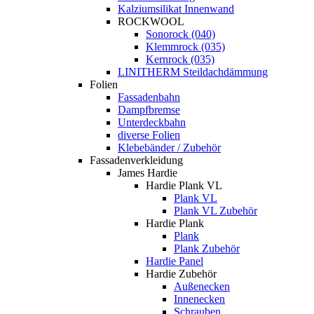
Kalziumsilikat Innenwand
ROCKWOOL
Sonorock (040)
Klemmrock (035)
Kernrock (035)
LINITHERM Steildachdämmung
Folien
Fassadenbahn
Dampfbremse
Unterdeckbahn
diverse Folien
Klebebänder / Zubehör
Fassadenverkleidung
James Hardie
Hardie Plank VL
Plank VL
Plank VL Zubehör
Hardie Plank
Plank
Plank Zubehör
Hardie Panel
Hardie Zubehör
Außenecken
Innenecken
Schrauben