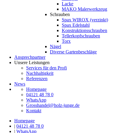
Lacke
MAKO Malerwerkzeug
Schrauben
Spax WIROX (verzinkt)
Spax Edelstahl
Konstruktionsschrauben
Tellerkopfschrauben
Torx
Nägel
Diverse Gartenbeschläge
Ansprechpartner
Unsere Leistungen
Services für den Profi
Nachhaltigkeit
Referenzen
News
Homepage
04121 48 78 0
WhatsApp
Grosshandel@holz-junge.de
Kontakt
Homepage
|
04121 48 78 0
|
WhatsApp