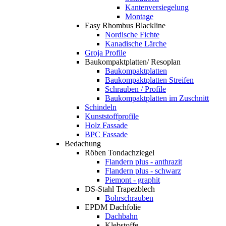
Kantenversiegelung
Montage
Easy Rhombus Blackline
Nordische Fichte
Kanadische Lärche
Groja Profile
Baukompaktplatten/ Resoplan
Baukompaktplatten
Baukompaktplatten Streifen
Schrauben / Profile
Baukompaktplatten im Zuschnitt
Schindeln
Kunststoffprofile
Holz Fassade
BPC Fassade
Bedachung
Röben Tondachziegel
Flandern plus - anthrazit
Flandern plus - schwarz
Piemont - graphit
DS-Stahl Trapezblech
Bohrschrauben
EPDM Dachfolie
Dachbahn
Klebstoffe