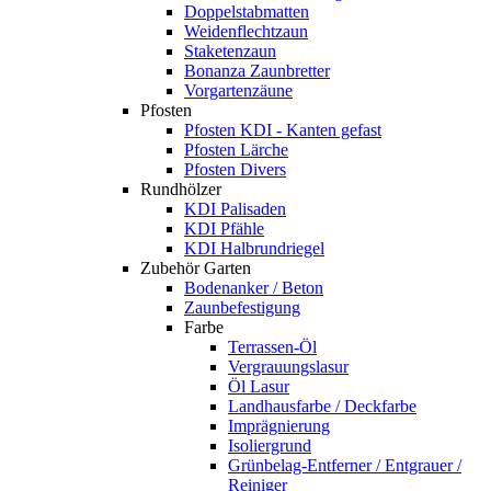
Doppelstabmatten
Weidenflechtzaun
Staketenzaun
Bonanza Zaunbretter
Vorgartenzäune
Pfosten
Pfosten KDI - Kanten gefast
Pfosten Lärche
Pfosten Divers
Rundhölzer
KDI Palisaden
KDI Pfähle
KDI Halbrundriegel
Zubehör Garten
Bodenanker / Beton
Zaunbefestigung
Farbe
Terrassen-Öl
Vergrauungslasur
Öl Lasur
Landhausfarbe / Deckfarbe
Imprägnierung
Isoliergrund
Grünbelag-Entferner / Entgrauer /
Reiniger