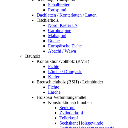
Schalbretter
Rauspund
Dachlatten / Konterlatten / Latten
Tischlerholz
Nord. Kiefer u/s
Carolinapine
Mahagoni
Buche
Europäische Eiche
Abachi / Wawa
Bauholz
Kontruktionsvollholz (KVH)
Fichte
Lärche / Douglasie
Kiefer
Brettschichtholz (BSH) / Leimbinder
Fichte
Lärche
Holzbau-Verbindungsmittel
Konstruktionsschrauben
Senkopf
Zylinderkopf
Tellerkopf
Sechskant Holzgewinde