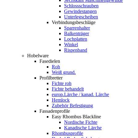
Sechskant Maschinengewinde
Schlossschrauben
Gewindestangen
Unterlegscheiben
Verbindungsbeschläge
Sparrenhalter
Balkenträger
Lochplatten
Winkel
Rispenband
Hobelware
Fasedielen
Roh
Weiß grund.
Profilbretter
Fichte roh
Fichte behandelt
europ.Lärche / kanad. Lärche
Hemlock
Zubehör Befestigung
Fassadenprofile
Easy Rhombus Blackline
Nordische Fichte
Kanadische Lärche
Rhombusprofile