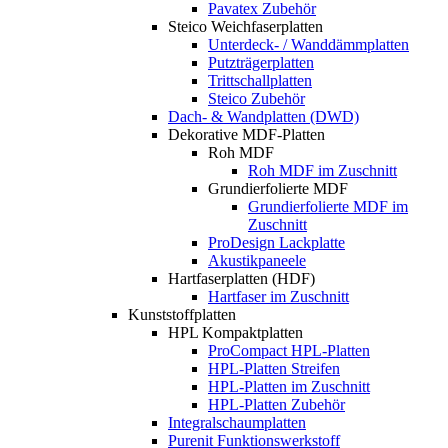
Pavatex Zubehör
Steico Weichfaserplatten
Unterdeck- / Wanddämmplatten
Putzträgerplatten
Trittschallplatten
Steico Zubehör
Dach- & Wandplatten (DWD)
Dekorative MDF-Platten
Roh MDF
Roh MDF im Zuschnitt
Grundierfolierte MDF
Grundierfolierte MDF im
Zuschnitt
ProDesign Lackplatte
Akustikpaneele
Hartfaserplatten (HDF)
Hartfaser im Zuschnitt
Kunststoffplatten
HPL Kompaktplatten
ProCompact HPL-Platten
HPL-Platten Streifen
HPL-Platten im Zuschnitt
HPL-Platten Zubehör
Integralschaumplatten
Purenit Funktionswerkstoff