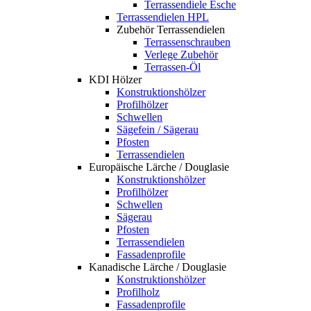
Terrassendiele Esche
Terrassendielen HPL
Zubehör Terrassendielen
Terrassenschrauben
Verlege Zubehör
Terrassen-Öl
KDI Hölzer
Konstruktionshölzer
Profilhölzer
Schwellen
Sägefein / Sägerau
Pfosten
Terrassendielen
Europäische Lärche / Douglasie
Konstruktionshölzer
Profilhölzer
Schwellen
Sägerau
Pfosten
Terrassendielen
Fassadenprofile
Kanadische Lärche / Douglasie
Konstruktionshölzer
Profilholz
Fassadenprofile