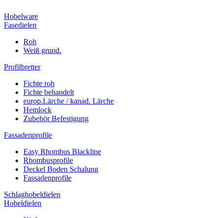
Hobelware
Fasedielen
Roh
Weiß grund.
Profilbretter
Fichte roh
Fichte behandelt
europ.Lärche / kanad. Lärche
Hemlock
Zubehör Befestigung
Fassadenprofile
Easy Rhombus Blackline
Rhombusprofile
Deckel Boden Schalung
Fassadenprofile
Schlaghobeldielen
Hobeldielen