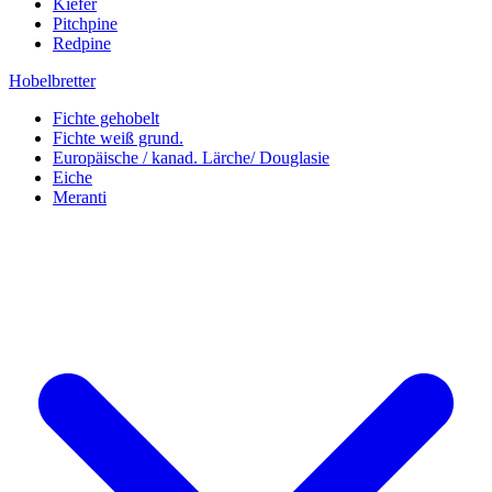
Kiefer
Pitchpine
Redpine
Hobelbretter
Fichte gehobelt
Fichte weiß grund.
Europäische / kanad. Lärche/ Douglasie
Eiche
Meranti