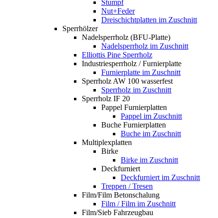
Stumpf
Nut+Feder
Dreischichtplatten im Zuschnitt
Sperrhölzer
Nadelsperrholz (BFU-Platte)
Nadelsperrholz im Zuschnitt
Elliottis Pine Sperrholz
Industriesperrholz / Furnierplatte
Furnierplatte im Zuschnitt
Sperrholz AW 100 wasserfest
Sperrholz im Zuschnitt
Sperrholz IF 20
Pappel Furnierplatten
Pappel im Zuschnitt
Buche Furnierplatten
Buche im Zuschnitt
Multiplexplatten
Birke
Birke im Zuschnitt
Deckfurniert
Deckfurniert im Zuschnitt
Treppen / Tresen
Film/Film Betonschalung
Film / Film im Zuschnitt
Film/Sieb Fahrzeugbau